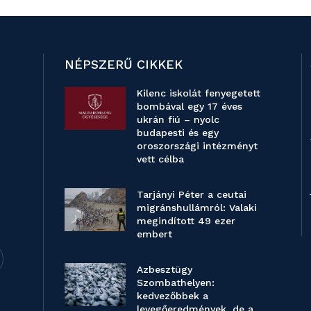
NÉPSZERŰ CIKKEK
Kilenc iskolát fenyegetett
bombával egy 17 éves
ukrán fiú – nyolc
budapesti és egy
oroszországi intézményt
vett célba
Tarjányi Péter a ceutai
migránshullámról: Valaki
megindított 49 ezer
embert
Azbesztügy
Szombathelyen:
kedvezőbbek a
levegőeredmények, de a