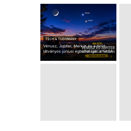
TECH & TUDOMÁNY
Vénusz, Jupiter, Merkúr és a Hold:
látványos júniusi égboltot ígér a NASA