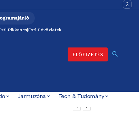
ogramajánló
Esti Rikkancs
|
Esti üdvözletek
ELŐFIZETÉS
dő
Járműzóna
Tech & Tudomány
 közös védelemre
 energiahelyzet