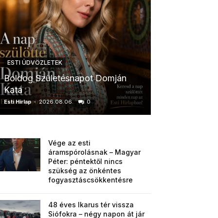
ESTI ÜDVÖZLETEK
ESTI ÜDVÖZLETE
Boldog Születésnapot Domján
Boldog Szület
Kata
Anikó
Esti Hírlap
-
2026.08.06.
0
Esti Hírlap
-
2026.0
Vége az esti
áramspórolásnak – Magyar
Péter: péntektől nincs
szükség az önkéntes
fogyasztáscsökkentésre
48 éves Ikarus tér vissza
Siófokra – négy napon át jár