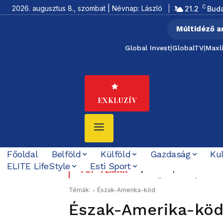
C
2026. augusztus 8., szombat | Névnap: László
21.2
Bud
Múltidéző a
Global Invest
|
GlobalTV
|
Maxl
EXKLUZÍV
Főoldal
Belföld
Külföld
Gazdaság
Ku
ELITE LifeStyle
Esti Sport
Új erőközpont születik 
Budapesten visszakapc
TOP TÉMÁK
szerződött – Irán is meg
Témák:
Észak-Amerika-köd
Észak-Amerika-kö