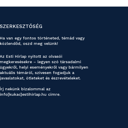
SZERKESZTŐSÉG
Ha van egy fontos történeted, témád vagy
közlendőd, oszd meg velünk!
Az Esti Hírlap nyitott az olvasói
megkeresésekre – legyen szó társadalmi
ügyekről, helyi eseményekről vagy bármilyen
aktuális témáról, szívesen fogadjuk a
javaslatokat, ötleteket és észrevételeket.
Írj nekünk bizalommal az
info[kukac]estihirlap.hu címre.