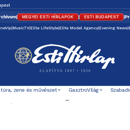
apest
rchívum
|
MEGYEI ESTI HÍRLAPOK
|
ESTI BUDAPEST
|
Pr
ineVip
|
MusicTV
|
Elite LifeStyle
|
Elite Model Agency
|
Evening News
|
ALAPÍTVA 1897 • 1956
ltúra, zene és művészet
GasztroVilág
Szabadi
a Közel-Keleten: Törökország, Szaúd-Arábia és Pakisztán
solják a díszfényeket, Romániában továbbra is súlyos az
szólalt
d