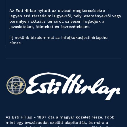
Az Esti Hírlap nyitott az olvasói megkeresésekre –
legyen szó társadalmi ügyekről, helyi eseményekről vagy
bármilyen aktuális témáról, szívesen fogadjuk a
javaslatokat, ötleteket és észrevételeket.
Írj nekünk bizalommal az info[kukac]estihirlap.hu
címre.
Az Esti Hírlap - 1897 óta a magyar közélet része. Több
mint egy évszázaddal ezelőtt alapították, és mára a