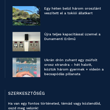
Egy héten belül három oroszlánt
veszített el a tokiói állatkert
Újra teljes kapacitással üzemel a
Dunamenti Erőmű
Ukrán drón zuhant egy zsúfolt
orosz strandra – hét halott,
köztük három gyermek + videón a
becsapódás pillanata
SZERKESZTŐSÉG
Ha van egy fontos történeted, témád vagy közlendőd,
oszd meg velünk!