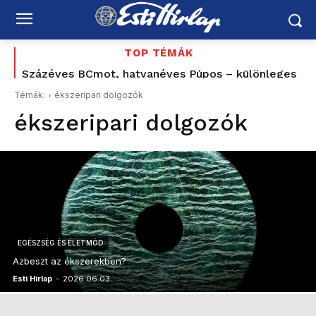
TOP TÉMÁK
Százéves BCmot, hatvanéves Púpos – különleges
Tovább bővült az éjszakai buszközlekedés
Budapest és az agglomeráció között
retró évvel ünnepel a MÁV
Témák:
ékszeripari dolgozók
ékszeripari dolgozók
EGÉSZSÉG ÉS ÉLETMÓD
Azbeszt az ékszerekben?
Esti Hírlap
-
2026.06.03.