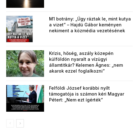
M1 botrány: „Úgy ráztak le, mint kutya
a vizet” – Hajdú Gábor keményen
nekiment a közmédia vezetésének
Krízis, hőség, aszály közepén
külföldön nyaralt a vízügyi
államtitkár? Kelemen Ágnes: „nem
akarok ezzel foglalkozni”
Felföldi József korábbi nyílt
támogatója is számon kéri Magyar
Pétert: „Nem ezt ígérték”