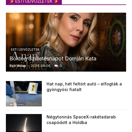
ESTI ÜDVÖZLETEK
ESTI ÜDVÖZLETEK
Boldog Születésnapot Domján Kata
Esti Hírlap
-
2026.08.06.
0
E
Hat nap, hét feltört autó – elfogták a
gyöngyösi fiatalt
Négytonnás SpaceX-rakétadarab
csapódott a Holdba