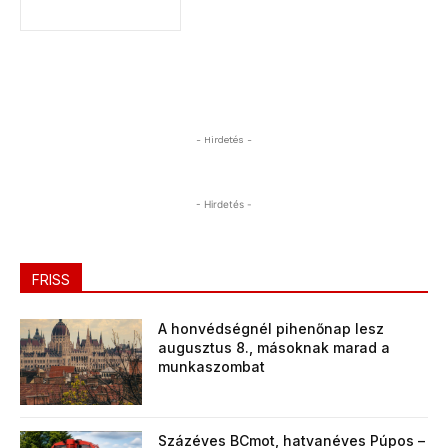
- Hirdetés -
- Hirdetés -
FRISS
A honvédségnél pihenőnap lesz
augusztus 8., másoknak marad a
munkaszombat
Százéves BCmot, hatvanéves Púpos –