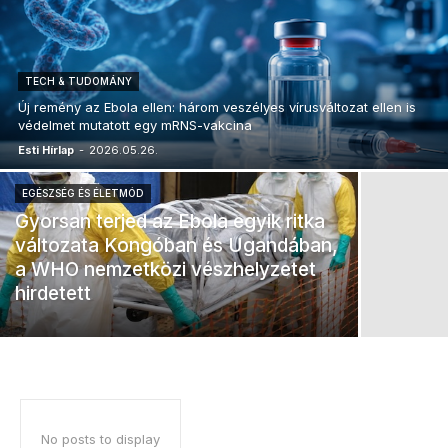
TECH & TUDOMÁNY
Új remény az Ebola ellen: három veszélyes vírusváltozat ellen is
védelmet mutatott egy mRNS-vakcina
Esti Hírlap
-
2026.05.26.
EGÉSZSÉG ÉS ÉLETMÓD
Gyorsan terjed az Ebola egyik ritka
változata Kongóban és Ugandában,
a WHO nemzetközi vészhelyzetet
hirdetett
No posts to display