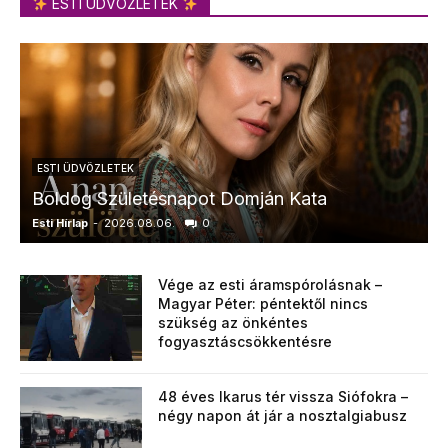
ESTI ÜDVÖZLETEK
ESTI ÜDVÖZLETEK
Boldog Születésnapot Domján Kata
Esti Hírlap
-
2026.08.06.
0
E
Vége az esti áramspórolásnak –
Magyar Péter: péntektől nincs
szükség az önkéntes
fogyasztáscsökkentésre
48 éves Ikarus tér vissza Siófokra –
négy napon át jár a nosztalgiabusz