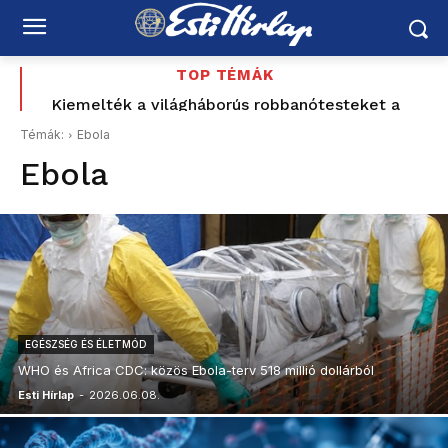
TOP TÉMÁK
Kiemelték a világháborús robbanótesteket a
Dunából – feloldották a budai lezárásokat
Témák:
Ebola
Ebola
EGÉSZSÉG ÉS ÉLETMÓD
WHO és Africa CDC: közös Ebola-terv 518 millió dollárból
Esti Hírlap
-
2026.06.08.