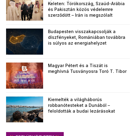
Keleten: Törökország, Szaúd-Arábia
és Pakisztán közös védelemre
szerződött – Irán is megszólalt
Budapesten visszakapcsolják a
díszfényeket, Romániában továbbra
is súlyos az energiahelyzet
Magyar Pétert és a Tiszát is
meghívná Tusványosra Toró T. Tibor
Kiemelték a világháborús
robbanótesteket a Dunából –
feloldották a budai lezárásokat