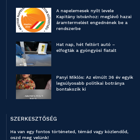
A napelemesek nyílt levele
Kapitány Istvánhoz: meglévő hazai
áramtermelést engednének be a
rendszerbe
Hat nap, hét feltört autó –
elfogták a gyöngyösi fiatalt
Panyi Miklós: Az elmúlt 36 év egyik
legsúlyosabb politikai botránya
bontakozik ki
SZERKESZTŐSÉG
Ha van egy fontos történeted, témád vagy közlendőd,
oszd meg velünk!