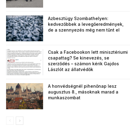
Azbesztügy Szombathelyen:
kedvezőbbek a levegőeredmények,
de a szennyezés még nem tűnt el
Csak a Facebookon lett minisztériumi
csapattag? Se kinevezés, se
szerződés – számon kérik Gajdos
Lászlót az állatvédők
A honvédségnél pihenőnap lesz
augusztus 8., másoknak marad a
munkaszombat