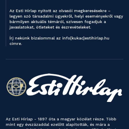
Az Esti Hírlap nyitott az olvasói megkeresésekre –
legyen szó társadalmi ügyekről, helyi eseményekről vagy
bármilyen aktuális témáról, szívesen fogadjuk a
javaslatokat, ötleteket és észrevételeket.
Írj nekünk bizalommal az info[kukac]estihirlap.hu
címre.
Az Esti Hírlap - 1897 óta a magyar közélet része. Több
mint egy évszázaddal ezelőtt alapították, és mára a