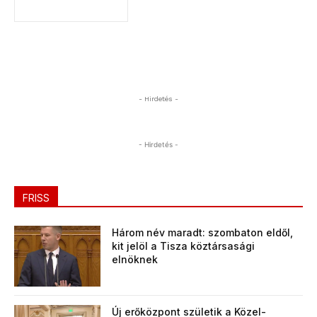
- Hirdetés -
- Hirdetés -
FRISS
Három név maradt: szombaton eldől,
kit jelöl a Tisza köztársasági
elnöknek
Új erőközpont születik a Közel-