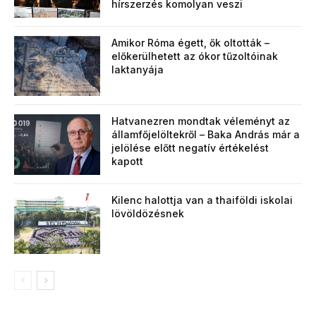
hírszerzés komolyan veszi
Amikor Róma égett, ők oltották –
előkerülhetett az ókor tűzoltóinak
laktanyája
Hatvanezren mondtak véleményt az
államfőjelöltekről – Baka András már a
jelölése előtt negatív értékelést
kapott
Kilenc halottja van a thaiföldi iskolai
lövöldözésnek