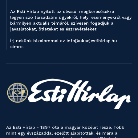
Az Esti Hírlap nyitott az olvasói megkeresésekre –
legyen szó társadalmi ügyekről, helyi eseményekről vagy
bármilyen aktuális témáról, szívesen fogadjuk a
javaslatokat, ötleteket és észrevételeket.
Írj nekünk bizalommal az info[kukac]estihirlap.hu
címre.
Az Esti Hírlap - 1897 óta a magyar közélet része. Több
mint egy évszázaddal ezelőtt alapították, és mára a