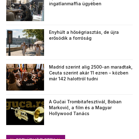
ingatlanmaffia ügyében
Enyhült a hőségriasztás, de újra
erősödik a forróság
Madrid szerint alig 2500-an maradtak,
Ceuta szerint akár 11 ezren – közben
már 142 halottról tudni
A Gučai Trombitafesztivál, Boban
Markovič, a film és a Magyar
Hollywood Tanács