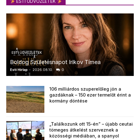
ESTI ÜDVÖZLETEK
ESTI ÜDVÖZLETEK
Boldog Születésnapot Irikov Tímea
Esti Hírlap
-
2026.08.10.
0
E
106 milliárdos szuperelőleg jön a
gazdáknak – 150 ezer termelőt érint a
kormány döntése
„Találkozunk ott 15-én” – újabb ceutai
tömeges átkelést szerveznek a
közösségi médiában, a spanyol