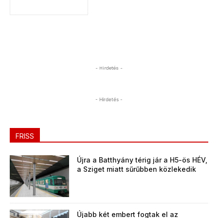
- Hirdetés -
- Hirdetés -
FRISS
Újra a Batthyány térig jár a H5-ös HÉV,
a Sziget miatt sűrűbben közlekedik
Újabb két embert fogtak el az