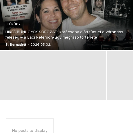
BŰNÜGY
HÍRES BŰNÜGYEK SOROZAT: karácsony előtt tűnt el a várandós
feleség – a Laci Peterson-ügy megrázó története
S. Bernadett
-
2026.05.02.
No posts to display