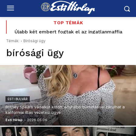
TOP TÉMÁK
Enyhült a hőségriasztás, de újra erősödik a forróság
Újabb két embert fogtak el az ingatlanmaffia
ügyében
Témák:
Bírósági ügy
bírósági ügy
ESTI BULVÁR
Britney Spears vádalkut kötött: enyhébb büntetéssel zárulhat a
kaliforniai ittas vezetési ügye
Esti Hírlap
-
2026.05.06.