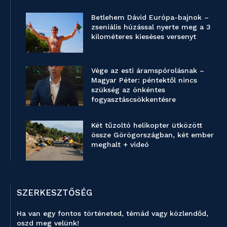
Betlehem Dávid Európa-bajnok –
zseniális húzással nyerte meg a 3
kilométeres kieséses versenyt
Vége az esti áramspórolásnak –
Magyar Péter: péntektől nincs
szükség az önkéntes
fogyasztáscsökkentésre
Két tűzoltó helikopter ütközött
össze Görögországban, két ember
meghalt + videó
SZERKESZTŐSÉG
Ha van egy fontos történeted, témád vagy közlendőd,
oszd meg velünk!