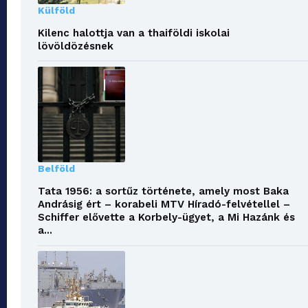
Külföld
Kilenc halottja van a thaiföldi iskolai
lövöldözésnek
Belföld
Tata 1956: a sortűz története, amely most Baka
Andrásig ért – korabeli MTV Híradó-felvétellel –
Schiffer elővette a Korbely-ügyet, a Mi Hazánk és
a...