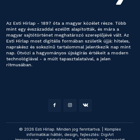
Az Esti Hírlap - 1897 óta a magyar közélet része. Több
mint egy évszázaddal ezelőtt alapították, és mára a
magyar sajtótörténet meghatározó szereplőjévé vált. Az
Esti Hírlap most digitális formában születik újjá: hiteles,
naprakész és sokszínű tartalommal jelentkezik nap mint
nap. Ötvözi a hagyományos újságírás értékeit a modern
technológiával - a múlt tapasztalataival, a jelen
ritmusában.
© 2026 Esti Hírlap. Minden jog fenntartva. | Komplex
informatikai háttér, design, fejlesztés:
DigiArt
Impresszum
Adatvédelem
Feltételek
Kapcsolat