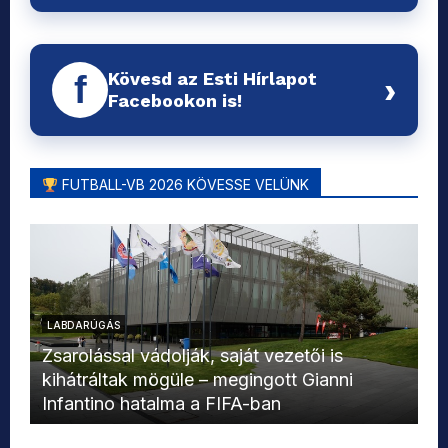
Kövesd az Esti Hírlapot
f
›
Facebookon is!
FUTBALL-VB 2026 KÖVESSE VELÜNK
LABDARÚGÁS
L
Zsarolással vádolják, saját vezetői is
kihátráltak mögüle – megingott Gianni
Mo
Infantino hatalma a FIFA-ban
el