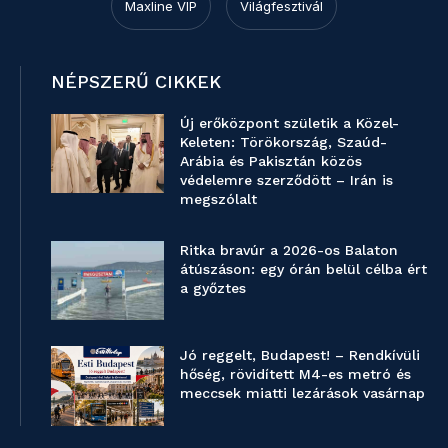
Maxline VIP
Világfesztivál
NÉPSZERŰ CIKKEK
Új erőközpont születik a Közel-
Keleten: Törökország, Szaúd-
Arábia és Pakisztán közös
védelemre szerződött – Irán is
megszólalt
Ritka bravúr a 2026-os Balaton
átúszáson: egy órán belül célba ért
a győztes
Jó reggelt, Budapest! – Rendkívüli
hőség, rövidített M4-es metró és
meccsek miatti lezárások vasárnap