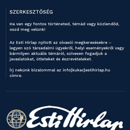
SZERKESZTŐSÉG
Ha van egy fontos történeted, témád vagy közlendőd,
oszd meg velünk!
Az Esti Hírlap nyitott az olvasói megkeresésekre –
legyen szó társadalmi ügyekről, helyi eseményekről vagy
bármilyen aktuális témáról, szívesen fogadjuk a
javaslatokat, ötleteket és észrevételeket.
Írj nekünk bizalommal az info[kukac]estihirlap.hu
címre.