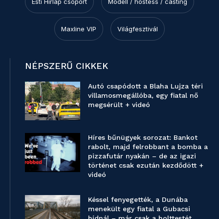
Esti Hírlap csoport
Modell / hostess / casting
Maxline VIP
Világfesztivál
NÉPSZERŰ CIKKEK
Autó csapódott a Blaha Lujza téri
villamosmegállóba, egy fiatal nő
megsérült + videó
Híres bűnügyek sorozat: Bankot
rabolt, majd felrobbant a bomba a
pizzafutár nyakán – de az igazi
történet csak ezután kezdődött +
videó
Késsel fenyegették, a Dunába
menekült egy fiatal a Gubacsi
hídnál – már csak a holttestét