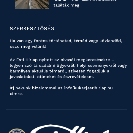
találták meg
SZERKESZTŐSÉG
Ha van egy fontos történeted, témád vagy közlendőd,
oszd meg velünk!
Az Esti Hírlap nyitott az olvasói megkeresésekre –
legyen szó társadalmi ügyekről, helyi eseményekről vagy
bármilyen aktuális témáról, szívesen fogadjuk a
javaslatokat, ötleteket és észrevételeket.
Írj nekünk bizalommal az info[kukac]estihirlap.hu
címre.