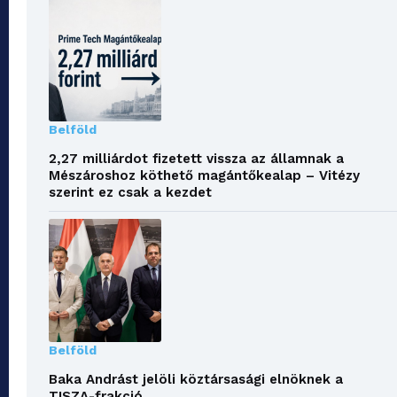
Belföld
2,27 milliárdot fizetett vissza az államnak a
Mészároshoz köthető magántőkealap – Vitézy
szerint ez csak a kezdet
Belföld
Baka Andrást jelöli köztársasági elnöknek a
TISZA-frakció