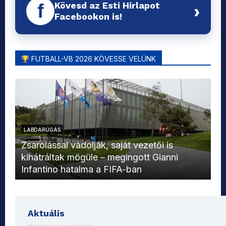
Kövesd az Esti Hírlapot
f
›
Facebookon is!
FUTBALL-VB 2026 KÖVESSE VELÜNK
LABDARÚGÁS
L
Zsarolással vádolják, saját vezetői is
kihátráltak mögüle – megingott Gianni
Mo
Infantino hatalma a FIFA-ban
el
Aktuális