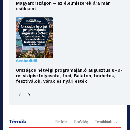
Magyarországon – az élelmiszerek ára már
csökkent
Szabadidő
Országos hétvégi programajánló augusztus 8–9-
re: vízipisztolycsata, foci, Balaton, borhetek,
fesztiválok, várak és nyári esték
Témák
Belföld
BorVilág
Továbbiak