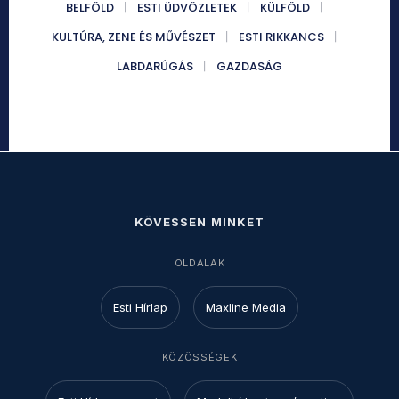
BELFÖLD
ESTI ÜDVÖZLETEK
KÜLFÖLD
KULTÚRA, ZENE ÉS MŰVÉSZET
ESTI RIKKANCS
LABDARÚGÁS
GAZDASÁG
KÖVESSEN MINKET
OLDALAK
Esti Hírlap
Maxline Media
KÖZÖSSÉGEK