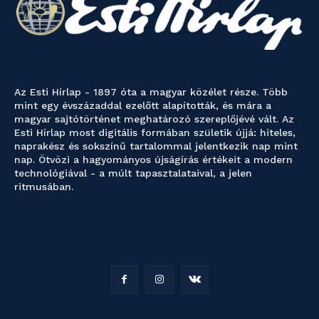
Az Esti Hírlap - 1897 óta a magyar közélet része. Több
mint egy évszázaddal ezelőtt alapították, és mára a
magyar sajtótörténet meghatározó szereplőjévé vált. Az
Esti Hírlap most digitális formában születik újjá: hiteles,
naprakész és sokszínű tartalommal jelentkezik nap mint
nap. Ötvözi a hagyományos újságírás értékeit a modern
technológiával - a múlt tapasztalataival, a jelen
ritmusában.