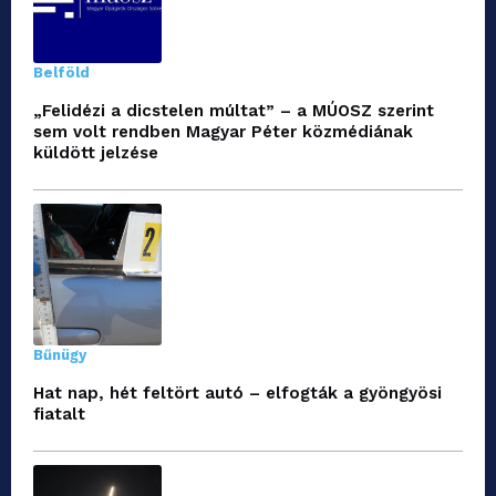
Belföld
„Felidézi a dicstelen múltat” – a MÚOSZ szerint
sem volt rendben Magyar Péter közmédiának
küldött jelzése
Bűnügy
Hat nap, hét feltört autó – elfogták a gyöngyösi
fiatalt