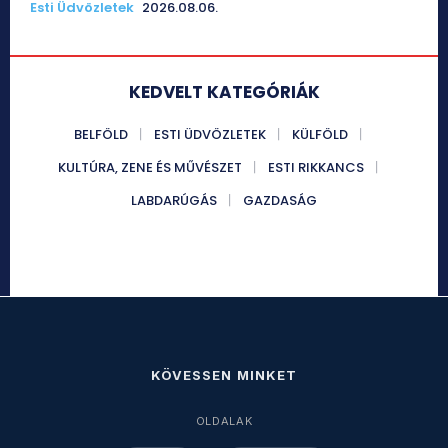
Esti Üdvözletek
2026.08.06.
KEDVELT KATEGÓRIÁK
BELFÖLD
ESTI ÜDVÖZLETEK
KÜLFÖLD
KULTÚRA, ZENE ÉS MŰVÉSZET
ESTI RIKKANCS
LABDARÚGÁS
GAZDASÁG
KÖVESSEN MINKET
OLDALAK