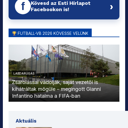
Kövesd az Esti Hírlapot
f
›
Facebookon is!
FUTBALL-VB 2026 KÖVESSE VELÜNK
LABDARÚGÁS
L
Zsarolással vádolják, saját vezetői is
kihátráltak mögüle – megingott Gianni
Mo
Infantino hatalma a FIFA-ban
el
Aktuális