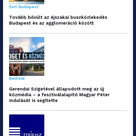
Esti Budapest
Tovább bővült az éjszakai buszközlekedés
Budapest és az agglomeráció között
Belföld
Gerendai Szigetével állapodott meg az új
közmédia – a fesztiválalapító Magyar Péter
indulását is segítette