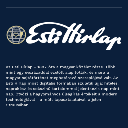
Az Esti Hírlap - 1897 óta a magyar közélet része. Több
mint egy évszázaddal ezelőtt alapították, és mára a
magyar sajtótörténet meghatározó szereplőjévé vált. Az
Esti Hírlap most digitális formában születik újjá: hiteles,
naprakész és sokszínű tartalommal jelentkezik nap mint
nap. Ötvözi a hagyományos újságírás értékeit a modern
technológiával - a múlt tapasztalataival, a jelen
ritmusában.