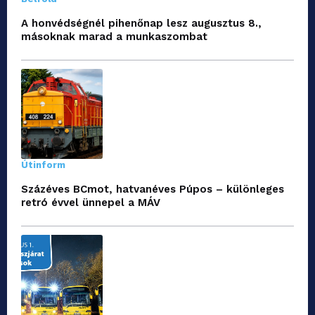
A honvédségnél pihenőnap lesz augusztus 8.,
másoknak marad a munkaszombat
Útinform
Százéves BCmot, hatvanéves Púpos – különleges
retró évvel ünnepel a MÁV