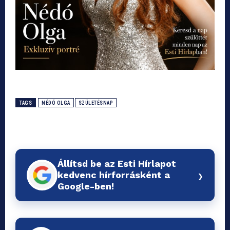
TAGS
NÉDÓ OLGA
SZÜLETÉSNAP
Állítsd be az Esti Hírlapot
›
kedvenc hírforrásként a
Google-ben!