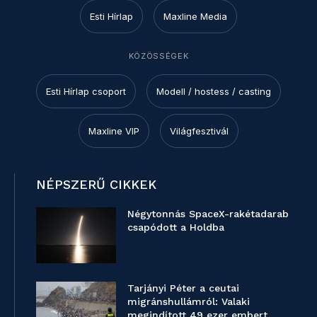
Esti Hírlap
Maxline Media
KÖZÖSSÉGEK
Esti Hírlap csoport
Modell / hostess / casting
Maxline VIP
Világfesztivál
NÉPSZERŰ CIKKEK
Négytonnás SpaceX-rakétadarab
csapódott a Holdba
Tarjányi Péter a ceutai
migránshullámról: Valaki
megindított 49 ezer embert