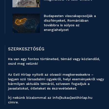
Budapesten visszakapcsolják a
díszfényeket, Romániában
továbbra is súlyos az
energiahelyzet
SZERKESZTŐSÉG
Ha van egy fontos történeted, témád vagy közlendőd,
oszd meg velünk!
Az Esti Hírlap nyitott az olvasói megkeresésekre –
legyen szó társadalmi ügyekről, helyi eseményekről vagy
bármilyen aktuális témáról, szívesen fogadjuk a
javaslatokat, ötleteket és észrevételeket.
Írj nekünk bizalommal az info[kukac]estihirlap.hu
címre.