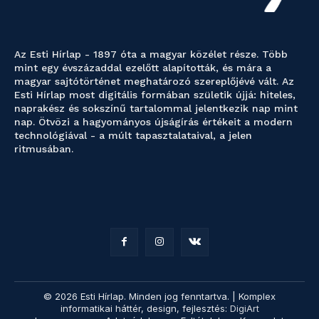
Az Esti Hírlap - 1897 óta a magyar közélet része. Több
mint egy évszázaddal ezelőtt alapították, és mára a
magyar sajtótörténet meghatározó szereplőjévé vált. Az
Esti Hírlap most digitális formában születik újjá: hiteles,
naprakész és sokszínű tartalommal jelentkezik nap mint
nap. Ötvözi a hagyományos újságírás értékeit a modern
technológiával - a múlt tapasztalataival, a jelen
ritmusában.
© 2026 Esti Hírlap. Minden jog fenntartva. | Komplex
informatikai háttér, design, fejlesztés:
DigiArt