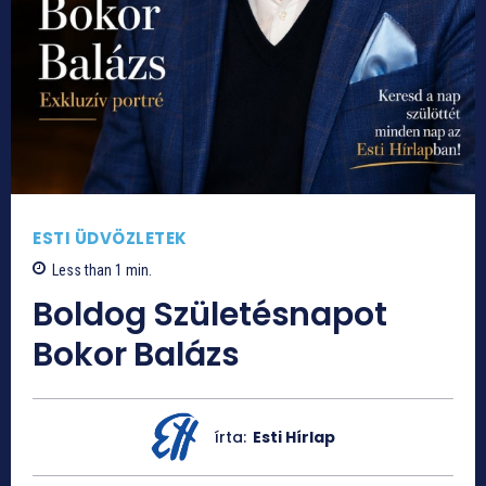
ESTI ÜDVÖZLETEK
Less than 1
min.
Boldog Születésnapot
Bokor Balázs
írta:
Esti Hírlap