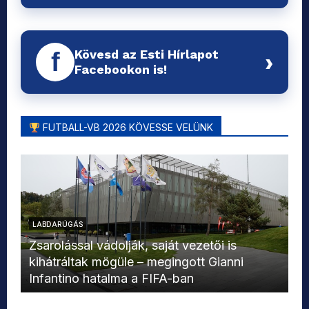
Kövesd az Esti Hírlapot
f
›
Facebookon is!
FUTBALL-VB 2026 KÖVESSE VELÜNK
LABDARÚGÁS
L
Zsarolással vádolják, saját vezetői is
kihátráltak mögüle – megingott Gianni
Mo
Infantino hatalma a FIFA-ban
el