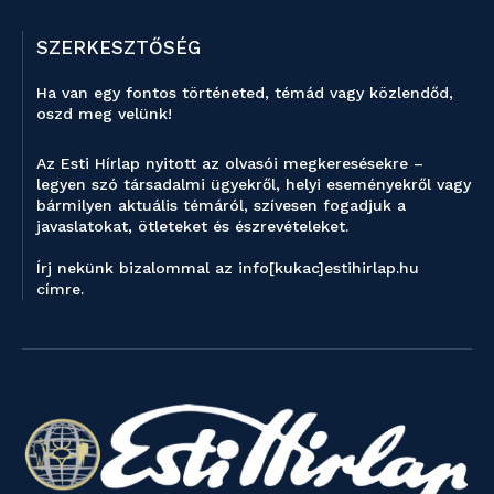
SZERKESZTŐSÉG
Ha van egy fontos történeted, témád vagy közlendőd,
oszd meg velünk!
Az Esti Hírlap nyitott az olvasói megkeresésekre –
legyen szó társadalmi ügyekről, helyi eseményekről vagy
bármilyen aktuális témáról, szívesen fogadjuk a
javaslatokat, ötleteket és észrevételeket.
Írj nekünk bizalommal az info[kukac]estihirlap.hu
címre.