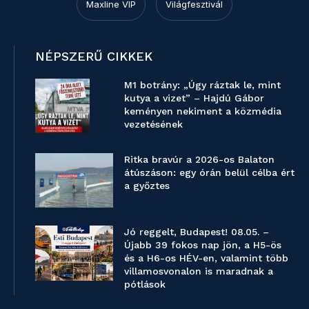
Maxline VIP
Világfesztivál
NÉPSZERŰ CIKKEK
M1 botrány: „Úgy ráztak le, mint
kutya a vizet” – Hajdú Gábor
keményen nekiment a közmédia
vezetésének
Ritka bravúr a 2026-os Balaton
átúszáson: egy órán belül célba ért
a győztes
Jó reggelt, Budapest! 08.05. –
Újabb 39 fokos nap jön, a H5-ös
és a H6-os HÉV-en, valamint több
villamosvonalon is maradnak a
pótlások