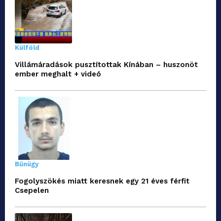
Külföld
Villámáradások pusztítottak Kínában – huszonöt
ember meghalt + videó
Bűnügy
Fogolyszökés miatt keresnek egy 21 éves férfit
Csepelen