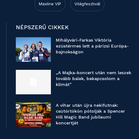
Maxline VIP
Világfesztivál
NÉPSZERŰ CIKKEK
Mihályvári-Farkas Viktória
ezüstérmes lett a párizsi Európa-
bajnokságon
„A Majka-koncert után nem leszek
tovább balek, bekapcsolom a
klímát”
A vihar után újra nekifutnak:
csütörtökön pótolják a Spencer
Hill Magic Band jubileumi
koncertjét