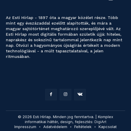
Az Esti Hírlap - 1897 óta a magyar közélet része. Több
mint egy évszázaddal ezelőtt alapították, és mára a
magyar sajtótörténet meghatározó szereplőjévé vált. Az
Esti Hírlap most digitális formában születik újjá: hiteles,
naprakész és sokszínű tartalommal jelentkezik nap mint
nap. Ötvözi a hagyományos újságírás értékeit a modern
technológiával - a múlt tapasztalataival, a jelen
ritmusában.
© 2026 Esti Hírlap. Minden jog fenntartva. | Komplex
informatikai háttér, design, fejlesztés:
DigiArt
Impresszum
Adatvédelem
Feltételek
Kapcsolat