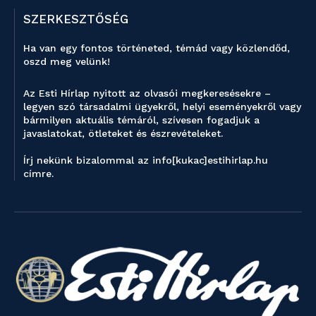
SZERKESZTŐSÉG
Ha van egy fontos történeted, témád vagy közlendőd,
oszd meg velünk!
Az Esti Hírlap nyitott az olvasói megkeresésekre –
legyen szó társadalmi ügyekről, helyi eseményekről vagy
bármilyen aktuális témáról, szívesen fogadjuk a
javaslatokat, ötleteket és észrevételeket.
Írj nekünk bizalommal az info[kukac]estihirlap.hu
címre.