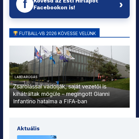
Kövesd az Esti Hírlapot
f
›
Facebookon is!
FUTBALL-VB 2026 KÖVESSE VELÜNK
LABDARÚGÁS
L
Zsarolással vádolják, saját vezetői is
kihátráltak mögüle – megingott Gianni
Mo
Infantino hatalma a FIFA-ban
el
Aktuális