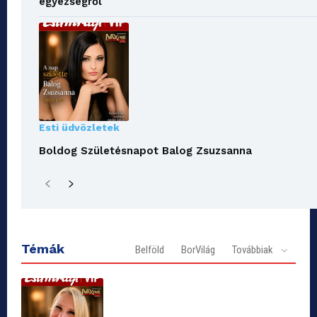
egyezségről
Esti üdvözletek
Boldog Születésnapot Balog Zsuzsanna
Témák
Belföld
BorVilág
Továbbiak