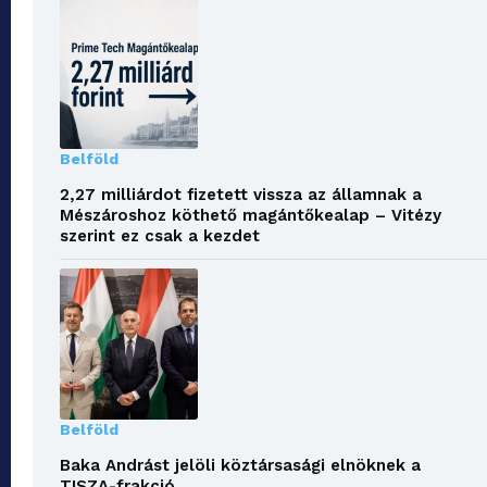
Belföld
2,27 milliárdot fizetett vissza az államnak a
Mészároshoz köthető magántőkealap – Vitézy
szerint ez csak a kezdet
Belföld
Baka Andrást jelöli köztársasági elnöknek a
TISZA-frakció