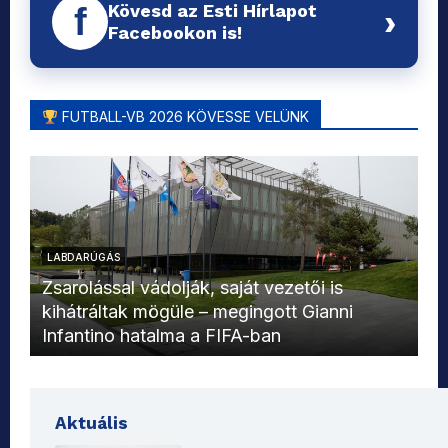
Kövesd az Esti Hírlapot
f
›
Facebookon is!
FUTBALL-VB 2026 KÖVESSE VELÜNK
LABDARÚGÁS
L
Zsarolással vádolják, saját vezetői is
kihátráltak mögüle – megingott Gianni
Mo
Infantino hatalma a FIFA-ban
el
Aktuális