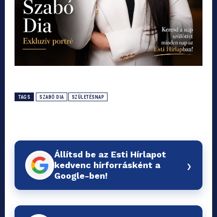
TAGS
SZABÓ DIA
SZÜLETÉSNAP
Állítsd be az Esti Hírlapot
›
kedvenc hírforrásként a
Google-ben!