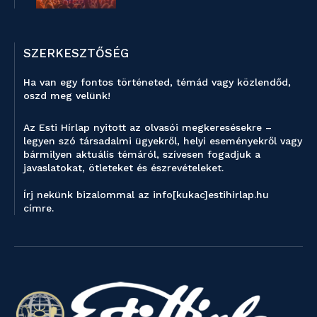
SZERKESZTŐSÉG
Ha van egy fontos történeted, témád vagy közlendőd,
oszd meg velünk!
Az Esti Hírlap nyitott az olvasói megkeresésekre –
legyen szó társadalmi ügyekről, helyi eseményekről vagy
bármilyen aktuális témáról, szívesen fogadjuk a
javaslatokat, ötleteket és észrevételeket.
Írj nekünk bizalommal az info[kukac]estihirlap.hu
címre.