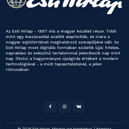
Az Esti Hírlap - 1897 óta a magyar közélet része. Több
mint egy évszázaddal ezelőtt alapították, és mára a
magyar sajtótörténet meghatározó szereplőjévé vált. Az
Esti Hírlap most digitális formában születik újjá: hiteles,
naprakész és sokszínű tartalommal jelentkezik nap mint
nap. Ötvözi a hagyományos újságírás értékeit a modern
technológiával - a múlt tapasztalataival, a jelen
ritmusában.
© 2026 Esti Hírlap. Minden jog fenntartva. | Komplex