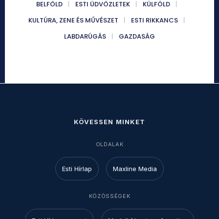
BELFÖLD
ESTI ÜDVÖZLETEK
KÜLFÖLD
KULTÚRA, ZENE ÉS MŰVÉSZET
ESTI RIKKANCS
LABDARÚGÁS
GAZDASÁG
KÖVESSEN MINKET
OLDALAK
Esti Hírlap
Maxline Media
KÖZÖSSÉGEK