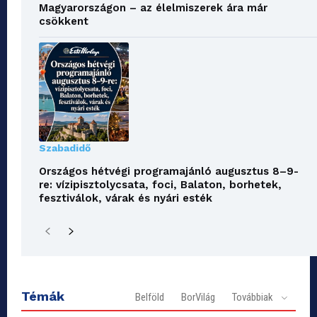
Magyarországon – az élelmiszerek ára már
csökkent
Szabadidő
Országos hétvégi programajánló augusztus 8–9-
re: vízipisztolycsata, foci, Balaton, borhetek,
fesztiválok, várak és nyári esték
Témák
Belföld
BorVilág
Továbbiak