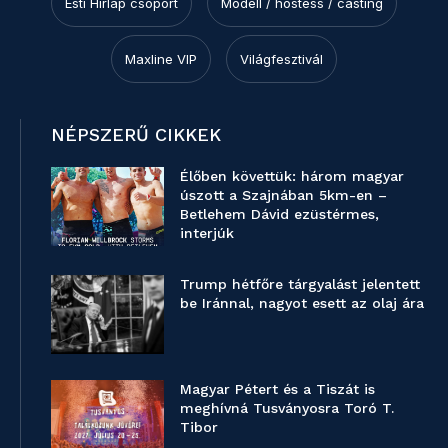
Esti Hírlap csoport
Modell / hostess / casting
Maxline VIP
Világfesztivál
NÉPSZERŰ CIKKEK
Élőben követtük: három magyar
úszott a Szajnában 5km-en –
Betlehem Dávid ezüstérmes,
interjúk
Trump hétfőre tárgyalást jelentett
be Iránnal, nagyot esett az olaj ára
Magyar Pétert és a Tiszát is
meghívná Tusványosra Toró T.
Tibor