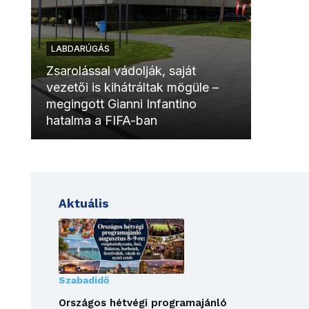
LABDARÚGÁS
LABDAR
Zsarolással vádolják, saját
vezetői is kihátráltak mögüle –
Molinóv
megingott Gianni Infantino
szurkol
hatalma a FIFA-ban
meccsk
Aktuális
Szabadidő
Országos hétvégi programajánló