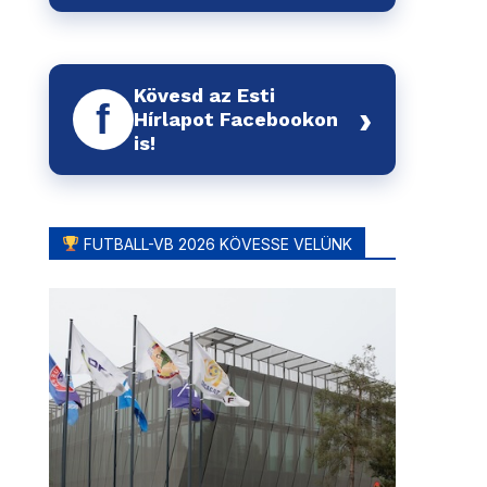
Kövesd az Esti
f
›
Hírlapot Facebookon
is!
FUTBALL-VB 2026 KÖVESSE VELÜNK