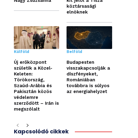
Nagy Zsuzsanna
kit jelöl a Tisza
köztársasági
elnöknek
Külföld
Belföld
Új erőközpont
Budapesten
születik a Közel-
visszakapcsolják a
Keleten:
díszfényeket,
Törökország,
Romániában
Szaúd-Arábia és
továbbra is súlyos
Pakisztán közös
az energiahelyzet
védelemre
szerződött – Irán is
megszólalt
Kapcsolódó cikkek