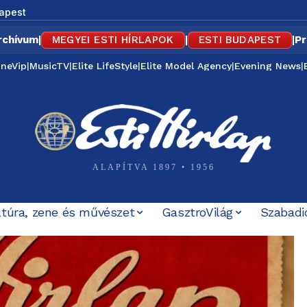
apest
rchívum
|
MEGYEI ESTI HÍRLAPOK
|
ESTI BUDAPEST
|
Pr
ineVip
|
MusicTV
|
Elite LifeStyle
|
Elite Model Agency
|
Evening News
|
ALAPÍTVA 1897 • 1956
ltúra, zene és művészet
GasztroVilág
Szabadi