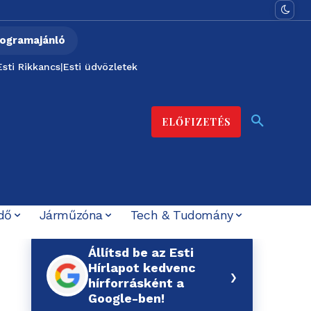
ogramajánló
Esti Rikkancs
|
Esti üdvözletek
ELŐFIZETÉS
dő
Járműzóna
Tech & Tudomány
Állítsd be az Esti
Hírlapot kedvenc
›
hírforrásként a
Google-ben!