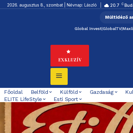
C
2026. augusztus 8., szombat | Névnap: László
20.7
Bud
Múltidéző a
Global Invest
|
GlobalTV
|
Maxl
EXKLUZÍV
Főoldal
Belföld
Külföld
Gazdaság
Ku
ELITE LifeStyle
Esti Sport