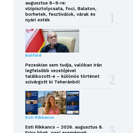
augusztus 8–9-re:
vízipisztolycsata, foci, Balaton,
borhetek, fesztiválok, várak és
nyári esték
Külföld
Pezeskian sem tudja, valóban Irán
legfelsőbb vezetőjével
találkozott-e – különös történet
szivárgott ki Teheránból
Esti Rikkancs
Esti Rikkancs – 2026. augusztus 8.
Friss hírek, napi események