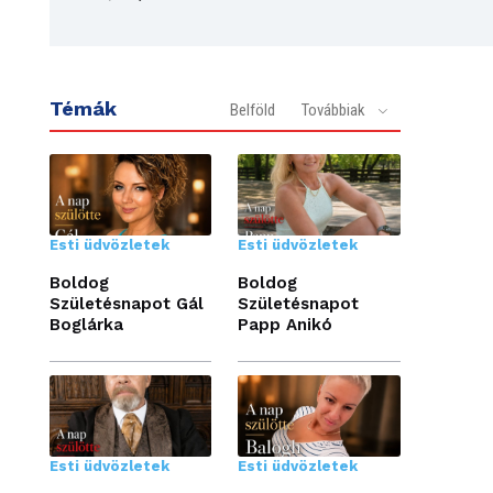
Témák
Belföld
Továbbiak
Esti üdvözletek
Esti üdvözletek
Boldog
Boldog
Születésnapot Gál
Születésnapot
Boglárka
Papp Anikó
Esti üdvözletek
Esti üdvözletek