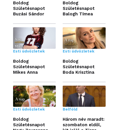
Boldog
Boldog
Születésnapot
Születésnapot
Buzási Sándor
Balogh Tímea
Esti üdvözletek
Esti üdvözletek
Boldog
Boldog
Születésnapot
Születésnapot
Mikes Anna
Boda Krisztina
Esti üdvözletek
Belföld
Boldog
Három név maradt:
Születésnapot
szombaton eldől,