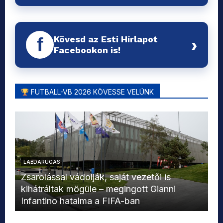
Kövesd az Esti Hírlapot
f
›
Facebookon is!
FUTBALL-VB 2026 KÖVESSE VELÜNK
LABDARÚGÁS
L
Zsarolással vádolják, saját vezetői is
kihátráltak mögüle – megingott Gianni
Mo
Infantino hatalma a FIFA-ban
el