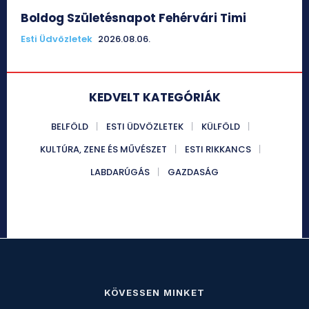
Boldog Születésnapot Fehérvári Timi
Esti Üdvözletek
2026.08.06.
KEDVELT KATEGÓRIÁK
BELFÖLD
ESTI ÜDVÖZLETEK
KÜLFÖLD
KULTÚRA, ZENE ÉS MŰVÉSZET
ESTI RIKKANCS
LABDARÚGÁS
GAZDASÁG
KÖVESSEN MINKET