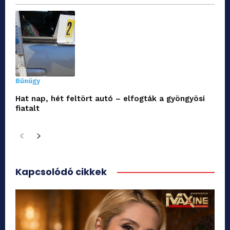
Bűnügy
Hat nap, hét feltört autó – elfogták a gyöngyösi
fiatalt
Kapcsolódó cikkek