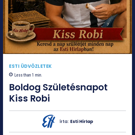
ESTI ÜDVÖZLETEK
Less than 1
min.
Boldog Születésnapot
Kiss Robi
írta:
Esti Hírlap