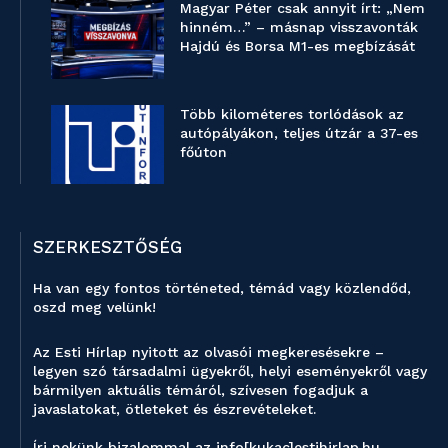
Magyar Péter csak annyit írt: „Nem
hinném…” – másnap visszavonták
Hajdú és Borsa M1-es megbízását
Több kilométeres torlódások az
autópályákon, teljes útzár a 37-es
főúton
SZERKESZTŐSÉG
Ha van egy fontos történeted, témád vagy közlendőd,
oszd meg velünk!
Az Esti Hírlap nyitott az olvasói megkeresésekre –
legyen szó társadalmi ügyekről, helyi eseményekről vagy
bármilyen aktuális témáról, szívesen fogadjuk a
javaslatokat, ötleteket és észrevételeket.
Írj nekünk bizalommal az info[kukac]estihirlap.hu