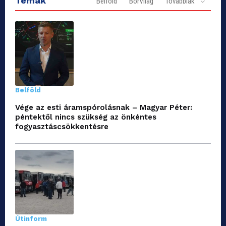
Témák
Belföld
BorVilág
Továbbiak
Belföld
Vége az esti áramspórolásnak – Magyar Péter:
péntektől nincs szükség az önkéntes
fogyasztáscsökkentésre
Útinform