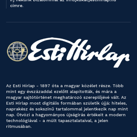
címre.
Az Esti Hírlap - 1897 óta a magyar közélet része. Több
mint egy évszázaddal ezelőtt alapították, és mára a
magyar sajtótörténet meghatározó szereplőjévé vált. Az
Esti Hírlap most digitális formában születik újjá: hiteles,
naprakész és sokszínű tartalommal jelentkezik nap mint
nap. Ötvözi a hagyományos újságírás értékeit a modern
technológiával - a múlt tapasztalataival, a jelen
ritmusában.