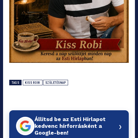
TAGS
KISS ROBI
SZÜLETÉSNAP
Állítsd be az Esti Hírlapot
›
kedvenc hírforrásként a
Google-ben!