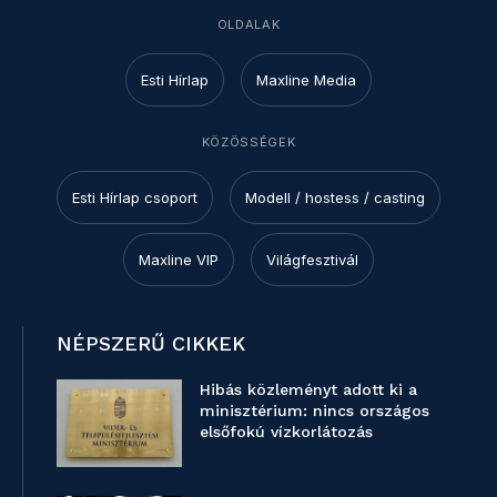
OLDALAK
Esti Hírlap
Maxline Media
KÖZÖSSÉGEK
Esti Hírlap csoport
Modell / hostess / casting
Maxline VIP
Világfesztivál
NÉPSZERŰ CIKKEK
Hibás közleményt adott ki a
minisztérium: nincs országos
elsőfokú vízkorlátozás