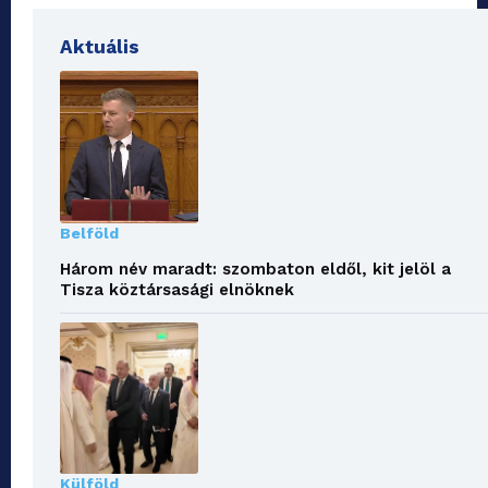
Aktuális
Belföld
Három név maradt: szombaton eldől, kit jelöl a
Tisza köztársasági elnöknek
Külföld