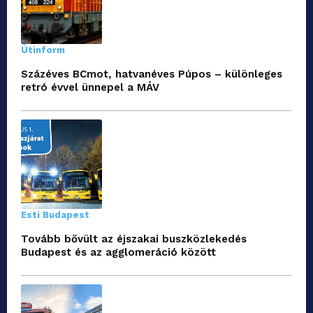
Útinform
Százéves BCmot, hatvanéves Púpos – különleges
retró évvel ünnepel a MÁV
Esti Budapest
Tovább bővült az éjszakai buszközlekedés
Budapest és az agglomeráció között