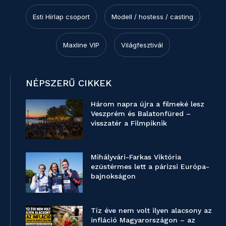
Esti Hírlap csoport
Modell / hostess / casting
Maxline VIP
Világfesztivál
NÉPSZERŰ CIKKEK
Három napra újra a filmeké lesz
Veszprém és Balatonfüred –
visszatér a Filmpiknik
Mihályvári-Farkas Viktória
ezüstérmes lett a párizsi Európa-
bajnokságon
Tíz éve nem volt ilyen alacsony az
infláció Magyarországon – az