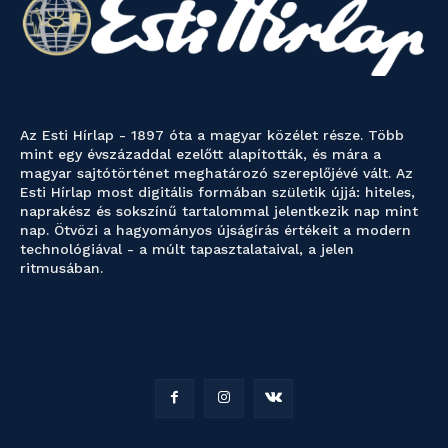
Az Esti Hírlap - 1897 óta a magyar közélet része. Több
mint egy évszázaddal ezelőtt alapították, és mára a
magyar sajtótörténet meghatározó szereplőjévé vált. Az
Esti Hírlap most digitális formában születik újjá: hiteles,
naprakész és sokszínű tartalommal jelentkezik nap mint
nap. Ötvözi a hagyományos újságírás értékeit a modern
technológiával - a múlt tapasztalataival, a jelen
ritmusában.