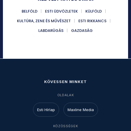
BELFÖLD
ESTI ÜDVÖZLETEK
KÜLFÖLD
KULTÚRA, ZENE ÉS MŰVÉSZET
ESTI RIKKANCS
LABDARÚGÁS
GAZDASÁG
KÖVESSEN MINKET
OLDALAK
Esti Hírlap
Maxline Media
KÖZÖSSÉGEK