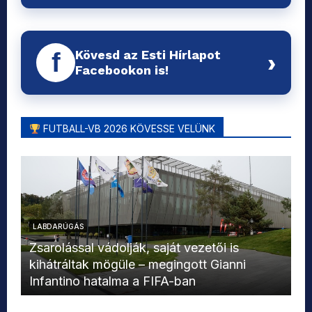
Kövesd az Esti Hírlapot
f
›
Facebookon is!
FUTBALL-VB 2026 KÖVESSE VELÜNK
LABDARÚGÁS
L
Zsarolással vádolják, saját vezetői is
kihátráltak mögüle – megingott Gianni
Mo
Infantino hatalma a FIFA-ban
el