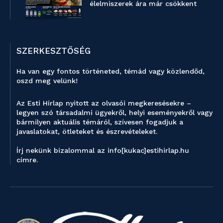
élelmiszerek ára már csökkent
SZERKESZTŐSÉG
Ha van egy fontos történeted, témád vagy közlendőd,
oszd meg velünk!
Az Esti Hírlap nyitott az olvasói megkeresésekre –
legyen szó társadalmi ügyekről, helyi eseményekről vagy
bármilyen aktuális témáról, szívesen fogadjuk a
javaslatokat, ötleteket és észrevételeket.
Írj nekünk bizalommal az info[kukac]estihirlap.hu
címre.