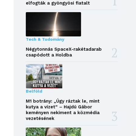
elfogták a gyöngyösi fiatalt
Tech & Tudomány
Négytonnás SpaceX-rakétadarab
csapódott a Holdba
Belföld
M1 botrány: „Úgy ráztak le, mint
kutya a vizet” – Hajdú Gábor
keményen nekiment a közmédia
vezetésének