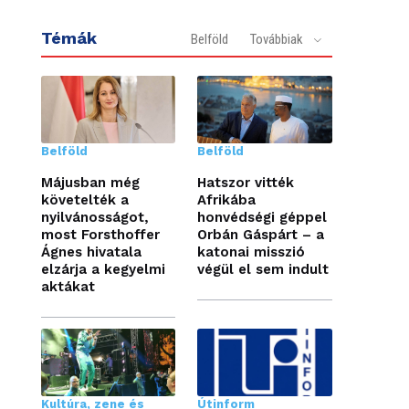
Témák
Belföld
Továbbiak
Belföld
Belföld
Májusban még
Hatszor vitték
követelték a
Afrikába
nyilvánosságot,
honvédségi géppel
most Forsthoffer
Orbán Gáspárt – a
Ágnes hivatala
katonai misszió
elzárja a kegyelmi
végül el sem indult
aktákat
Kultúra, zene és
Útinform