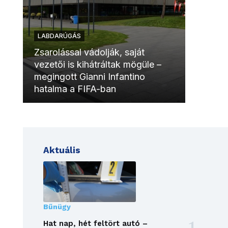
LABDARÚGÁS
LABDAR
Zsarolással vádolják, saját
vezetői is kihátráltak mögüle –
Molinóv
megingott Gianni Infantino
szurkol
hatalma a FIFA-ban
meccsk
Aktuális
Bűnügy
Hat nap, hét feltört autó –