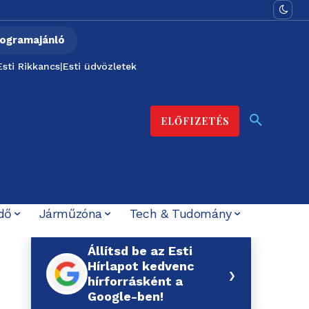
ogramajánló
Esti Rikkancs
|
Esti üdvözletek
ELŐFIZETÉS
dő
Járműzóna
Tech & Tudomány
Állítsd be az Esti
Hírlapot kedvenc
›
hírforrásként a
Google-ben!