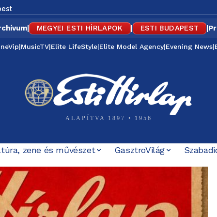
est
rchívum
|
MEGYEI ESTI HÍRLAPOK
|
ESTI BUDAPEST
|
Pr
ineVip
|
MusicTV
|
Elite LifeStyle
|
Elite Model Agency
|
Evening News
|
ALAPÍTVA 1897 • 1956
ltúra, zene és művészet
GasztroVilág
Szabadi