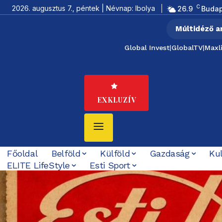
C
2026. augusztus 7., péntek | Névnap: Ibolya
26.9
Budap
Múltidéző a
Global Invest
|
GlobalTV
|
Maxl
EXKLUZÍV
Főoldal
Belföld
Külföld
Gazdaság
Ku
ELITE LifeStyle
Esti Sport