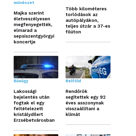
művészet
Több kilométeres
Majka szerint
torlódások az
életveszélyesen
autópályákon,
megfenyegették,
teljes útzár a 37-es
elmarad a
főúton
sepsiszentgyörgyi
koncertje
Bűnügy
Belföld
Lakossági
Rendőrök
bejelentés után
segítettek egy 92
fogtak el egy
éves asszonynak
feltételezett
visszaállítani a
kristálydílert
klímát
Erzsébetvárosban