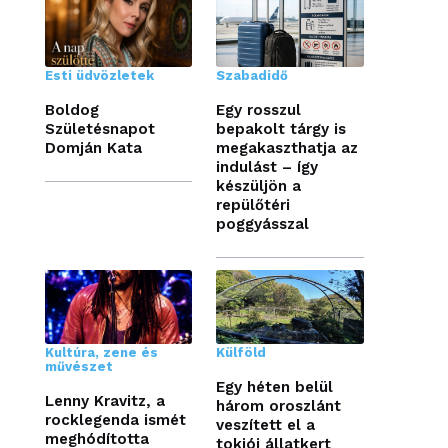
Esti üdvözletek
Szabadidő
Boldog
Egy rosszul
Születésnapot
bepakolt tárgy is
Domján Kata
megakaszthatja az
indulást – így
készüljön a
repülőtéri
poggyásszal
Kultúra, zene és
Külföld
művészet
Egy héten belül
Lenny Kravitz, a
három oroszlánt
rocklegenda ismét
veszített el a
meghódította
tokiói állatkert