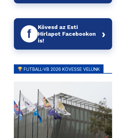
Kövesd az Esti
f
›
Hírlapot Facebookon
is!
FUTBALL-VB 2026 KÖVESSE VELÜNK