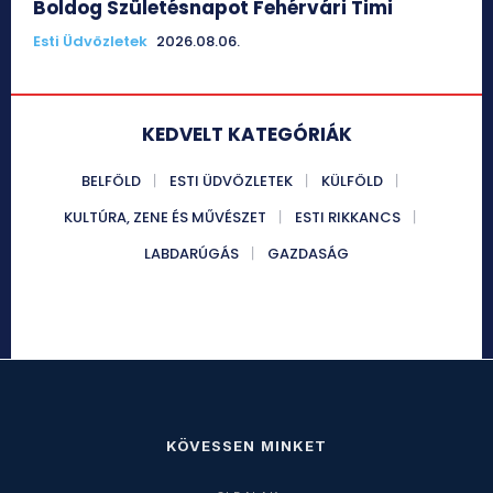
Boldog Születésnapot Fehérvári Timi
Esti Üdvözletek
2026.08.06.
KEDVELT KATEGÓRIÁK
BELFÖLD
ESTI ÜDVÖZLETEK
KÜLFÖLD
KULTÚRA, ZENE ÉS MŰVÉSZET
ESTI RIKKANCS
LABDARÚGÁS
GAZDASÁG
KÖVESSEN MINKET