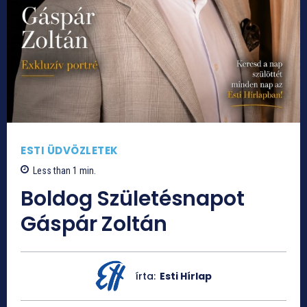
ESTI ÜDVÖZLETEK
Less than 1
min.
Boldog Születésnapot
Gáspár Zoltán
írta:
Esti Hírlap