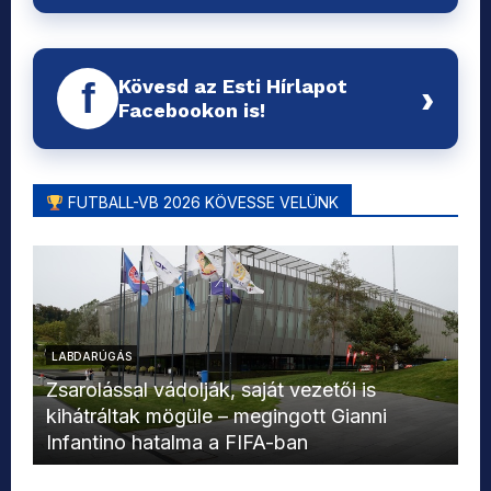
Kövesd az Esti Hírlapot
f
›
Facebookon is!
FUTBALL-VB 2026 KÖVESSE VELÜNK
LABDARÚGÁS
L
Zsarolással vádolják, saját vezetői is
kihátráltak mögüle – megingott Gianni
Mo
Infantino hatalma a FIFA-ban
el