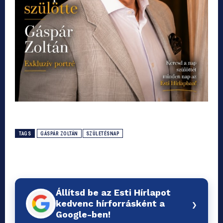
TAGS
GÁSPÁR ZOLTÁN
SZÜLETÉSNAP
Állítsd be az Esti Hírlapot
›
kedvenc hírforrásként a
Google-ben!