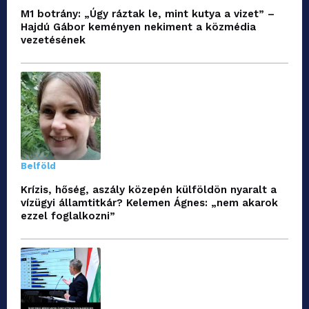
M1 botrány: „Úgy ráztak le, mint kutya a vizet” –
Hajdú Gábor keményen nekiment a közmédia
vezetésének
Belföld
Krízis, hőség, aszály közepén külföldön nyaralt a
vízügyi államtitkár? Kelemen Ágnes: „nem akarok
ezzel foglalkozni”