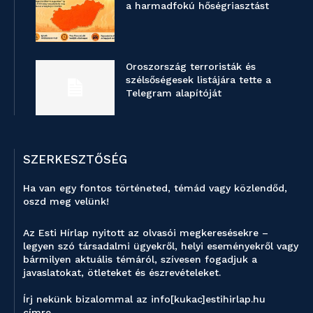
a harmadfokú hőségriasztást
Oroszország terroristák és
szélsőségesek listájára tette a
Telegram alapítóját
SZERKESZTŐSÉG
Ha van egy fontos történeted, témád vagy közlendőd,
oszd meg velünk!
Az Esti Hírlap nyitott az olvasói megkeresésekre –
legyen szó társadalmi ügyekről, helyi eseményekről vagy
bármilyen aktuális témáról, szívesen fogadjuk a
javaslatokat, ötleteket és észrevételeket.
Írj nekünk bizalommal az info[kukac]estihirlap.hu
címre.