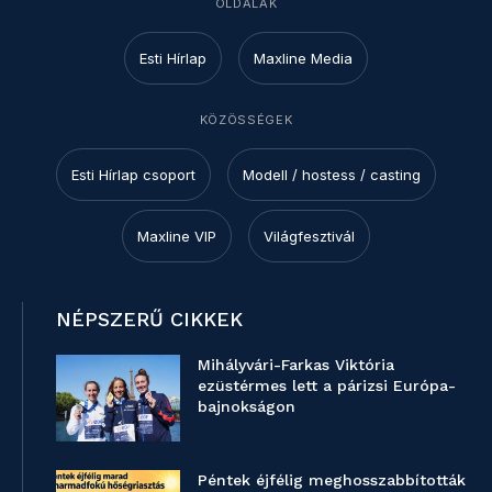
OLDALAK
Esti Hírlap
Maxline Media
KÖZÖSSÉGEK
Esti Hírlap csoport
Modell / hostess / casting
Maxline VIP
Világfesztivál
NÉPSZERŰ CIKKEK
Mihályvári-Farkas Viktória
ezüstérmes lett a párizsi Európa-
bajnokságon
Péntek éjfélig meghosszabbították