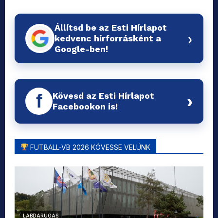
Állítsd be az Esti Hírlapot
›
kedvenc hírforrásként a
Google-ben!
Kövesd az Esti Hírlapot
f
›
Facebookon is!
FUTBALL-VB 2026 KÖVESSE VELÜNK
LABDARÚGÁS