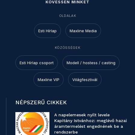
KÖVESSEN MINKET
OLDALAK
Esti Hírlap
Maxline Media
KÖZÖSSÉGEK
Esti Hírlap csoport
Modell / hostess / casting
Maxline VIP
Világfesztivál
NÉPSZERŰ CIKKEK
A napelemesek nyílt levele
Kapitány Istvánhoz: meglévő hazai
áramtermelést engednének be a
rendszerbe