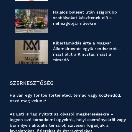
Halálos baleset után szigorúbb
szabályokat készítenek elő a
nehézgépjárművekre
Kibertámadás érte a Magyar
Államkincstár egyik rendszerét –
mást állít a Kincstár, mást a
támadó
SZERKESZTŐSÉG
Ha van egy fontos történeted, témád vagy közlendőd,
oszd meg velünk!
Az Esti Hírlap nyitott az olvasói megkeresésekre –
legyen szó társadalmi ügyekről, helyi eseményekről vagy
bármilyen aktuális témáról, szívesen fogadjuk a
javaslatokat, ötleteket és észrevételeket.