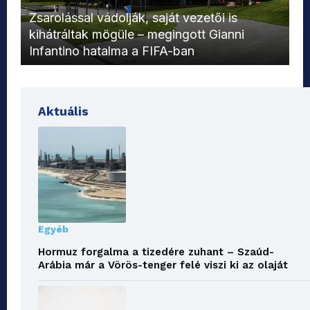
L
Zsarolással vádolják, saját vezetői is
kihátráltak mögüle – megingott Gianni
Mo
Infantino hatalma a FIFA-ban
el
Aktuális
Egyéb
Hormuz forgalma a tizedére zuhant – Szaúd-
Arábia már a Vörös-tenger felé viszi ki az olaját