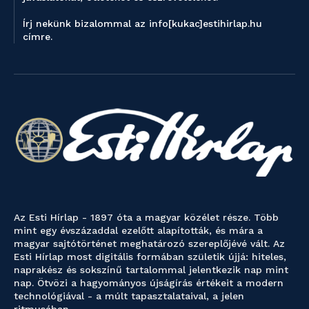
Írj nekünk bizalommal az info[kukac]estihirlap.hu
címre.
Az Esti Hírlap - 1897 óta a magyar közélet része. Több
mint egy évszázaddal ezelőtt alapították, és mára a
magyar sajtótörténet meghatározó szereplőjévé vált. Az
Esti Hírlap most digitális formában születik újjá: hiteles,
naprakész és sokszínű tartalommal jelentkezik nap mint
nap. Ötvözi a hagyományos újságírás értékeit a modern
technológiával - a múlt tapasztalataival, a jelen