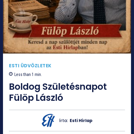
ESTI ÜDVÖZLETEK
Less than 1
min.
Boldog Születésnapot
Fülöp László
írta:
Esti Hírlap