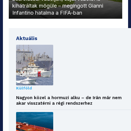
kihátráltak mögüle – megingott Gianni
Mo
Infantino hatalma a FIFA-ban
el
Aktuális
Külföld
Nagyon közel a hormuzi alku – de Irán már nem
akar visszatérni a régi rendszerhez