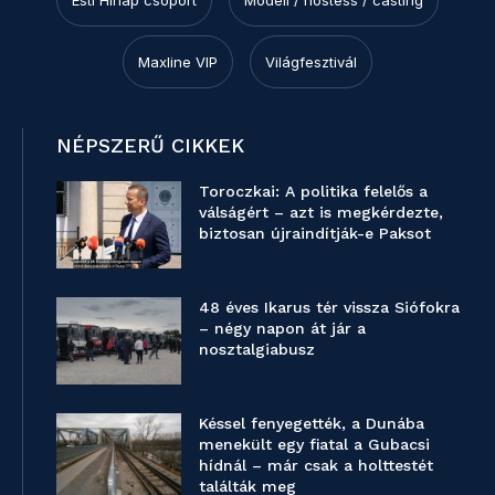
Maxline VIP
Világfesztivál
NÉPSZERŰ CIKKEK
Toroczkai: A politika felelős a
válságért – azt is megkérdezte,
biztosan újraindítják-e Paksot
48 éves Ikarus tér vissza Siófokra
– négy napon át jár a
nosztalgiabusz
Késsel fenyegették, a Dunába
menekült egy fiatal a Gubacsi
hídnál – már csak a holttestét
találták meg