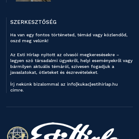
SZERKESZTŐSÉG
Ha van egy fontos történeted, témád vagy közlendőd,
oszd meg velünk!
Az Esti Hírlap nyitott az olvasói megkeresésekre –
legyen szó társadalmi ügyekről, helyi eseményekről vagy
bármilyen aktuális témáról, szívesen fogadjuk a
javaslatokat, ötleteket és észrevételeket.
Írj nekünk bizalommal az info[kukac]estihirlap.hu
címre.