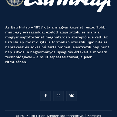
Az Esti Hírlap - 1897 óta a magyar közélet része. Több
mint egy évszázaddal ezelőtt alapították, és mára a
magyar sajtótörténet meghatározó szereplőjévé vált. Az
Esti Hírlap most digitális formában születik újjá: hiteles,
naprakész és sokszínű tartalommal jelentkezik nap mint
nap. Ötvözi a hagyományos újságírás értékeit a modern
technológiával - a múlt tapasztalataival, a jelen
ritmusában.
© 2026 Esti Hírlap. Minden jog fenntartva. | Komplex