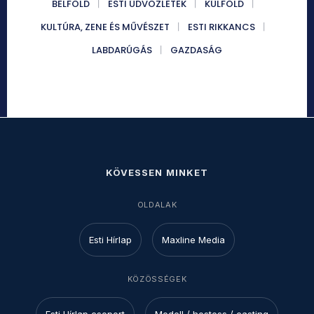
BELFÖLD
ESTI ÜDVÖZLETEK
KÜLFÖLD
KULTÚRA, ZENE ÉS MŰVÉSZET
ESTI RIKKANCS
LABDARÚGÁS
GAZDASÁG
KÖVESSEN MINKET
OLDALAK
Esti Hírlap
Maxline Media
KÖZÖSSÉGEK
Esti Hírlap csoport
Modell / hostess / casting