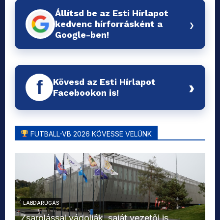
Állítsd be az Esti Hírlapot
›
kedvenc hírforrásként a
Google-ben!
Kövesd az Esti Hírlapot
f
›
Facebookon is!
FUTBALL-VB 2026 KÖVESSE VELÜNK
LABDARÚGÁS
L
Zsarolással vádolják, saját vezetői is