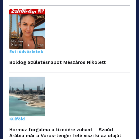
Esti üdvözletek
Boldog Születésnapot Mészáros Nikolett
Külföld
Hormuz forgalma a tizedére zuhant – Szaúd-
Arábia már a Vörös-tenger felé viszi ki az olaját