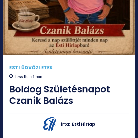
ESTI ÜDVÖZLETEK
Less than 1
min.
Boldog Születésnapot
Czanik Balázs
írta:
Esti Hírlap