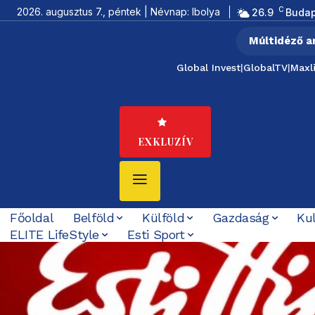
C
2026. augusztus 7., péntek | Névnap: Ibolya
26.9
Budap
Múltidéző a
Global Invest
|
GlobalTV
|
Maxl
EXKLUZÍV
Főoldal
Belföld
Külföld
Gazdaság
Ku
ELITE LifeStyle
Esti Sport