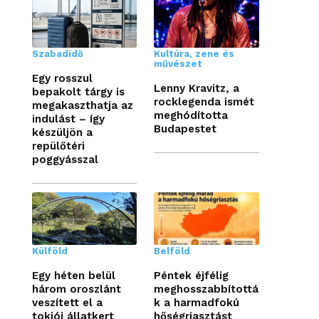
Szabadidő
Kultúra, zene és
művészet
Egy rosszul
Lenny Kravitz, a
bepakolt tárgy is
rocklegenda ismét
megakaszthatja az
meghódította
indulást – így
Budapestet
készüljön a
repülőtéri
poggyásszal
Külföld
Belföld
Egy héten belül
Péntek éjfélig
három oroszlánt
meghosszabbítottá
veszített el a
k a harmadfokú
tokiói állatkert
hőségriasztást