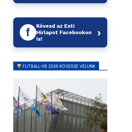
Kövesd az Esti
f
›
Hírlapot Facebookon
is!
FUTBALL-VB 2026 KÖVESSE VELÜNK