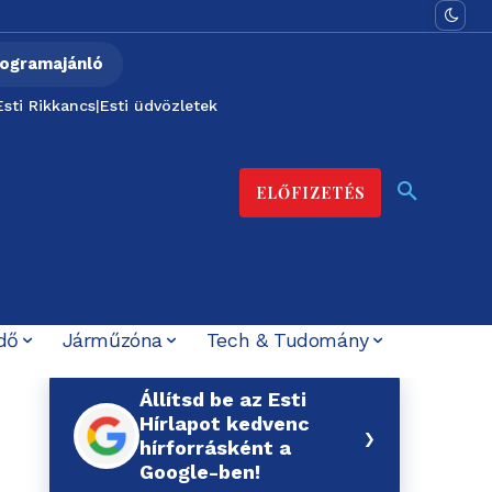
ogramajánló
Esti Rikkancs
|
Esti üdvözletek
ELŐFIZETÉS
dő
Járműzóna
Tech & Tudomány
Állítsd be az Esti
Hírlapot kedvenc
›
hírforrásként a
Google-ben!