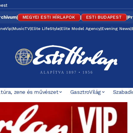
est
rchívum
|
MEGYEI ESTI HÍRLAPOK
|
ESTI BUDAPEST
|
Pr
ineVip
|
MusicTV
|
Elite LifeStyle
|
Elite Model Agency
|
Evening News
|
ALAPÍTVA 1897 • 1956
ltúra, zene és művészet
GasztroVilág
Szabadi