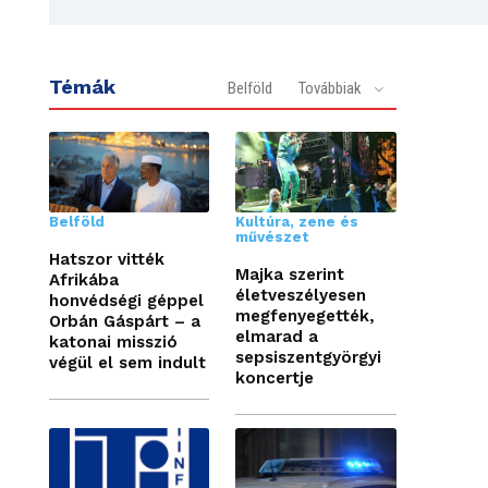
Témák
Belföld
Továbbiak
Belföld
Kultúra, zene és
művészet
Hatszor vitték
Majka szerint
Afrikába
életveszélyesen
honvédségi géppel
megfenyegették,
Orbán Gáspárt – a
elmarad a
katonai misszió
sepsiszentgyörgyi
végül el sem indult
koncertje