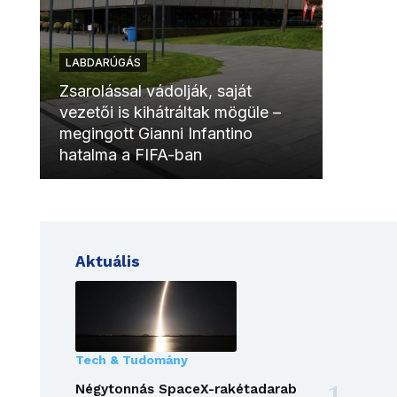
LABDARÚGÁS
LABDAR
Zsarolással vádolják, saját
vezetői is kihátráltak mögüle –
Molinóv
megingott Gianni Infantino
szurkol
hatalma a FIFA-ban
meccsk
Aktuális
Tech & Tudomány
Négytonnás SpaceX-rakétadarab