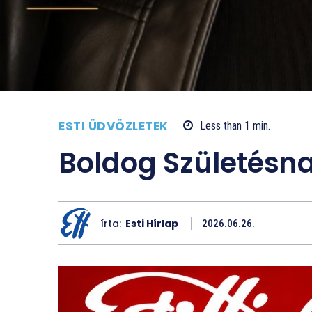
ESTI ÜDVÖZLETEK
Less than 1
min.
Boldog Születésn
írta:
Esti Hírlap
2026.06.26.