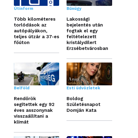
Útinform
Bűnügy
Több kilométeres
Lakossági
torlódások az
bejelentés után
autópályákon,
fogtak el egy
teljes útzár a 37-es
feltételezett
főúton
kristálydílert
Erzsébetvárosban
Belföld
Esti üdvözletek
Rendőrök
Boldog
segítettek egy 92
Születésnapot
éves asszonynak
Domján Kata
visszaállítani a
klímát