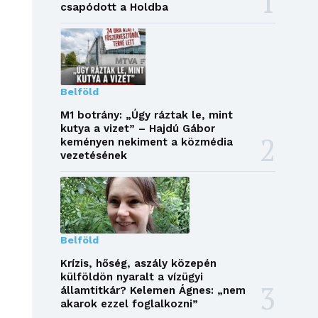
csapódott a Holdba
Belföld
M1 botrány: „Úgy ráztak le, mint
kutya a vizet” – Hajdú Gábor
keményen nekiment a közmédia
vezetésének
Belföld
Krízis, hőség, aszály közepén
külföldön nyaralt a vízügyi
államtitkár? Kelemen Ágnes: „nem
akarok ezzel foglalkozni”