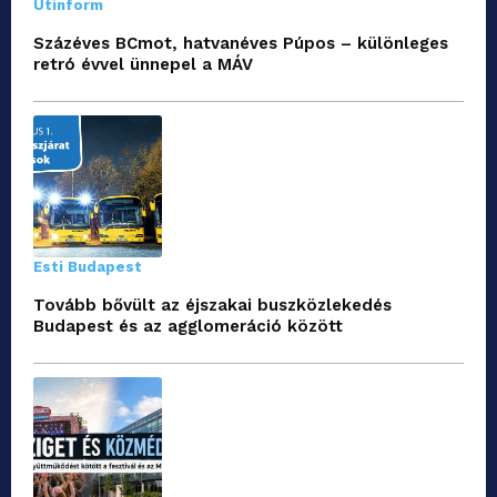
Útinform
Százéves BCmot, hatvanéves Púpos – különleges
retró évvel ünnepel a MÁV
Esti Budapest
Tovább bővült az éjszakai buszközlekedés
Budapest és az agglomeráció között