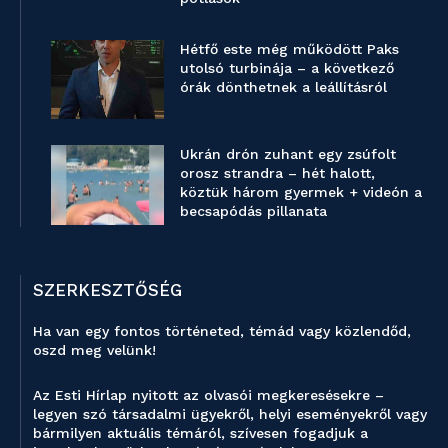
Hétfő este még működött Paks
utolsó turbinája – a következő
órák dönthetnek a leállításról
Ukrán drón zuhant egy zsúfolt
orosz strandra – hét halott,
köztük három gyermek + videón a
becsapódás pillanata
SZERKESZTŐSÉG
Ha van egy fontos történeted, témád vagy közlendőd,
oszd meg velünk!
Az Esti Hírlap nyitott az olvasói megkeresésekre –
legyen szó társadalmi ügyekről, helyi eseményekről vagy
bármilyen aktuális témáról, szívesen fogadjuk a