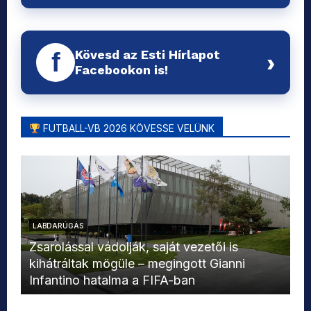
Kövesd az Esti Hírlapot
f
›
Facebookon is!
FUTBALL-VB 2026 KÖVESSE VELÜNK
LABDARÚGÁS
L
Zsarolással vádolják, saját vezetői is
kihátráltak mögüle – megingott Gianni
Mo
Infantino hatalma a FIFA-ban
el