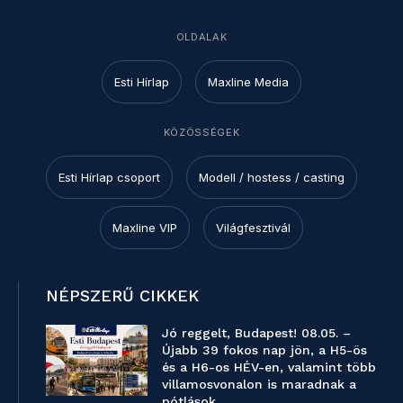
OLDALAK
Esti Hírlap
Maxline Media
KÖZÖSSÉGEK
Esti Hírlap csoport
Modell / hostess / casting
Maxline VIP
Világfesztivál
NÉPSZERŰ CIKKEK
Jó reggelt, Budapest! 08.05. –
Újabb 39 fokos nap jön, a H5-ös
és a H6-os HÉV-en, valamint több
villamosvonalon is maradnak a
pótlások