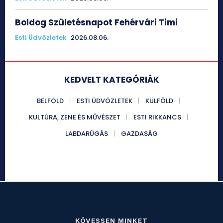
Boldog Születésnapot Fehérvári Timi
Esti Üdvözletek
2026.08.06.
KEDVELT KATEGÓRIÁK
BELFÖLD
ESTI ÜDVÖZLETEK
KÜLFÖLD
KULTÚRA, ZENE ÉS MŰVÉSZET
ESTI RIKKANCS
LABDARÚGÁS
GAZDASÁG
KÖVESSEN MINKET