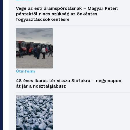
Vége az esti áramspórolásnak – Magyar Péter:
péntektől nincs szükség az önkéntes
fogyasztáscsökkentésre
Útinform
48 éves Ikarus tér vissza Siófokra – négy napon
át jár a nosztalgiabusz