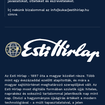
javaslatokat, ötleteket és észrevételeket.
Írj nekünk bizalommal az info[kukac]estihirlap.hu
címre.
Az Esti Hírlap - 1897 óta a magyar közélet része. Több
mint egy évszázaddal ezelőtt alapították, és mára a
magyar sajtótörténet meghatározó szereplőjévé vált. Az
Esti Hírlap most digitális formában születik újjá: hiteles,
naprakész és sokszínű tartalommal jelentkezik nap mint
nap. Ötvözi a hagyományos újságírás értékeit a modern
technológiával - a múlt tapasztalataival, a jelen