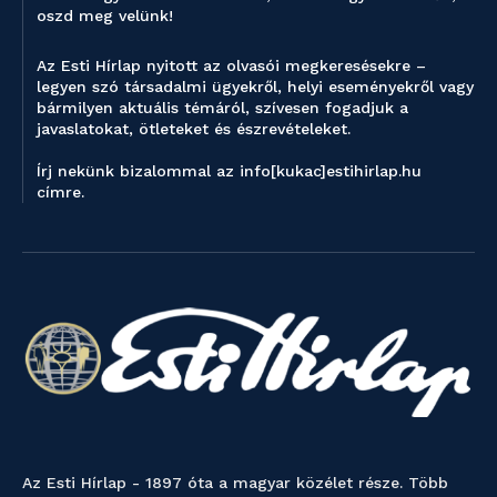
oszd meg velünk!
Az Esti Hírlap nyitott az olvasói megkeresésekre –
legyen szó társadalmi ügyekről, helyi eseményekről vagy
bármilyen aktuális témáról, szívesen fogadjuk a
javaslatokat, ötleteket és észrevételeket.
Írj nekünk bizalommal az info[kukac]estihirlap.hu
címre.
Az Esti Hírlap - 1897 óta a magyar közélet része. Több