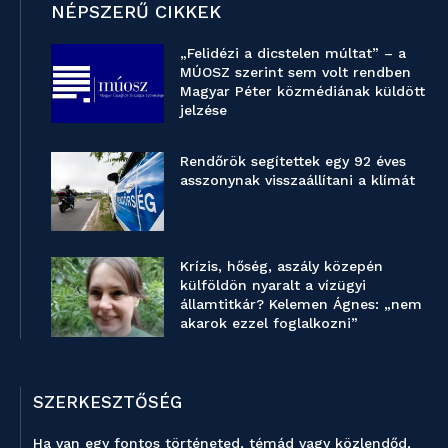
NÉPSZERŰ CIKKEK
„Felidézi a dicstelen múltat” – a
MÚOSZ szerint sem volt rendben
Magyar Péter közmédiának küldött
jelzése
Rendőrök segítettek egy 92 éves
asszonynak visszaállítani a klímát
Krízis, hőség, aszály közepén
külföldön nyaralt a vízügyi
államtitkár? Kelemen Ágnes: „nem
akarok ezzel foglalkozni”
SZERKESZTŐSÉG
Ha van egy fontos történeted, témád vagy közlendőd,