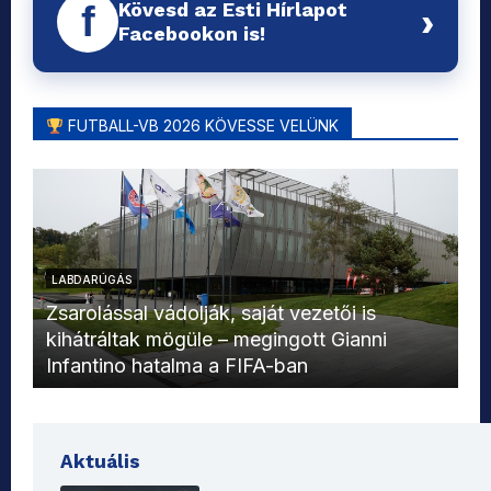
Kövesd az Esti Hírlapot
f
›
Facebookon is!
FUTBALL-VB 2026 KÖVESSE VELÜNK
LABDARÚGÁS
L
Zsarolással vádolják, saját vezetői is
kihátráltak mögüle – megingott Gianni
Mo
Infantino hatalma a FIFA-ban
el
Aktuális