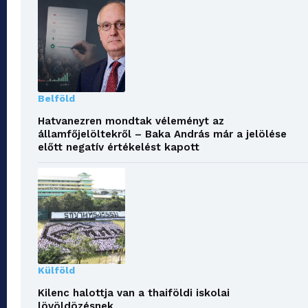
Belföld
Hatvanezren mondtak véleményt az
államfőjelöltekről – Baka András már a jelölése
előtt negatív értékelést kapott
Külföld
Kilenc halottja van a thaiföldi iskolai
lövöldözésnek