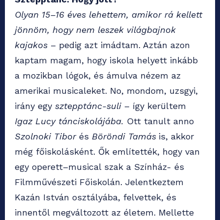
Olyan 15–16 éves lehettem, amikor rá kellett
jönnöm, hogy nem leszek világbajnok
kajakos
– pedig azt imádtam. Aztán azon
kaptam magam, hogy iskola helyett inkább
a mozikban lógok, és ámulva nézem az
amerikai musicaleket. No, mondom, uzsgyi,
irány egy
sztepptánc-suli
– így kerültem
Igaz Lucy tánciskolájába.
Ott tanult anno
Szolnoki Tibor
és
Böröndi Tamás
is, akkor
még főiskolásként. Ők említették, hogy van
egy operett–musical szak a Színház- és
Filmművészeti Főiskolán. Jelentkeztem
Kazán István osztályába, felvettek, és
innentől megváltozott az életem. Mellette