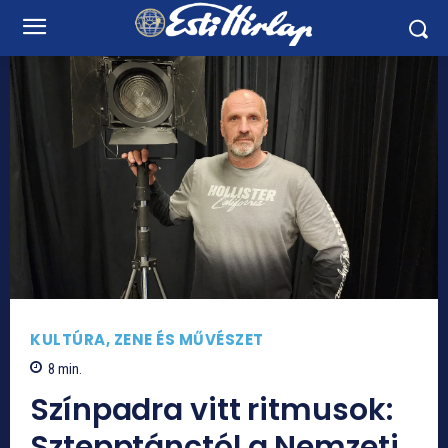
KULTÚRA, ZENE ÉS MŰVÉSZET
8
min.
Színpadra vitt ritmusok:
Sztepptánctól a Nemzeti