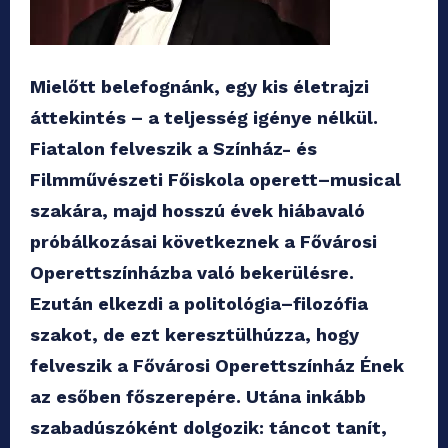
Mielőtt belefognánk, egy kis életrajzi
áttekintés – a teljesség igénye nélkül.
Fiatalon felveszik a Színház- és
Filmművészeti Főiskola operett–musical
szakára, majd hosszú évek hiábavaló
próbálkozásai következnek a Fővárosi
Operettszínházba való bekerülésre.
Ezután elkezdi a politológia–filozófia
szakot, de ezt keresztülhúzza, hogy
felveszik a Fővárosi Operettszínház Ének
az esőben főszerepére. Utána inkább
szabadúszóként dolgozik: táncot tanít,