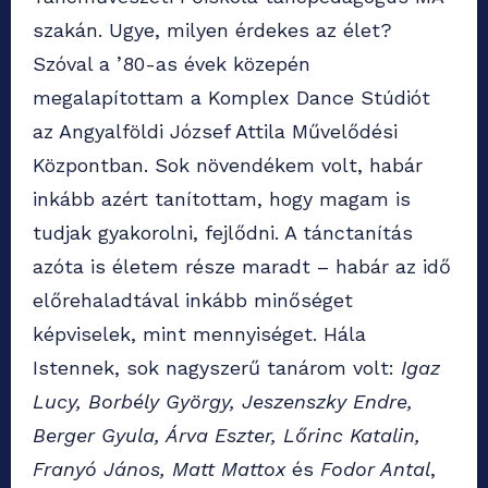
szakán. Ugye, milyen érdekes az élet?
Szóval a ’80-as évek közepén
megalapítottam a Komplex Dance Stúdiót
az Angyalföldi József Attila Művelődési
Központban. Sok növendékem volt, habár
inkább azért tanítottam, hogy magam is
tudjak gyakorolni, fejlődni. A tánctanítás
azóta is életem része maradt – habár az idő
előrehaladtával inkább minőséget
képviselek, mint mennyiséget. Hála
Istennek, sok nagyszerű tanárom volt:
Igaz
Lucy, Borbély György, Jeszenszky Endre,
Berger Gyula, Árva Eszter, Lőrinc Katalin,
Franyó János, Matt Mattox
és
Fodor Antal
,