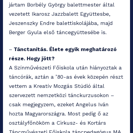
jártam Borbély György balettmester által
vezetett Ikarosz Jazzbalett Együttesbe,
Jeszenszky Endre balettiskolájába, majd
Berger Gyula első táncegyüttesébe is.
–
Tánctanítás. Élete egyik meghatározó
része. Hogy jött?
A Színművészeti Főiskola után hiányoztak a
táncórák, aztán a ’80-as évek közepén részt
vettem a Kreatív Mozgás Stúdió által
szervezett nemzetközi tánckurzusokon –
csak megjegyzem, ezeket Angelus Iván
hozta Magyarországra. Most pedig ő az
osztályfőnököm a Cirkusz- és Kortárs
Táncművészeti Főiskola táncpedagógus MA