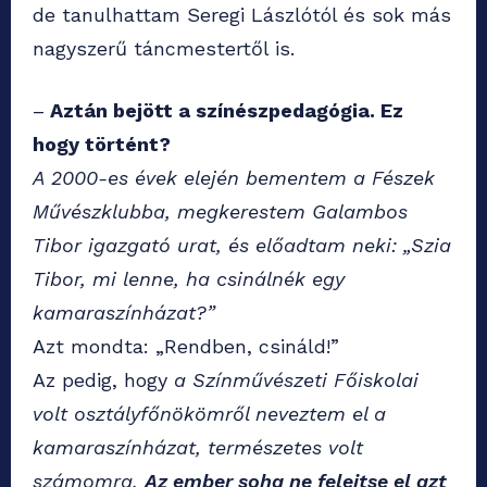
de tanulhattam Seregi Lászlótól és sok más
nagyszerű táncmestertől is.
–
Aztán bejött a színészpedagógia. Ez
hogy történt?
A 2000-es évek elején bementem a Fészek
Művészklubba, megkerestem Galambos
Tibor igazgató urat, és előadtam neki: „Szia
Tibor, mi lenne, ha csinálnék egy
kamaraszínházat?”
Azt mondta: „Rendben, csináld!”
Az pedig, hogy
a Színművészeti Főiskolai
volt osztályfőnökömről neveztem el a
kamaraszínházat, természetes volt
számomra.
Az ember soha ne felejtse el azt