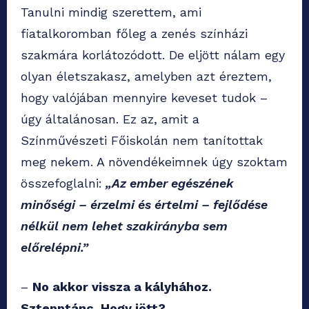
Tanulni mindig szerettem, ami
fiatalkoromban főleg a zenés színházi
szakmára korlátozódott. De eljött nálam egy
olyan életszakasz, amelyben azt éreztem,
hogy valójában mennyire keveset tudok –
úgy általánosan. Ez az, amit a
Színművészeti Főiskolán nem tanítottak
meg nekem. A növendékeimnek úgy szoktam
összefoglalni:
„Az ember egészének
minőségi – érzelmi és értelmi – fejlődése
nélkül nem lehet szakirányba sem
előrelépni.”
–
No akkor vissza a kályhához.
Sztepptánc. Hogy jött?