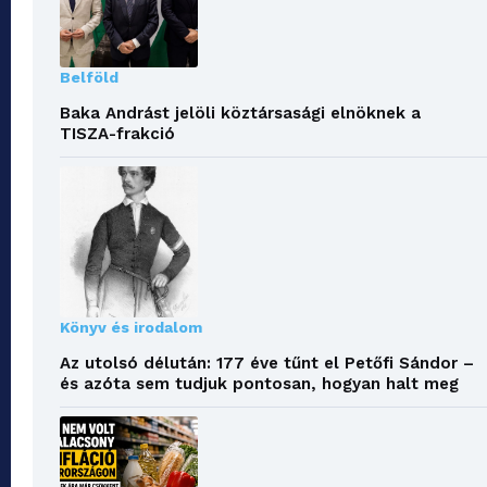
Belföld
Baka Andrást jelöli köztársasági elnöknek a
TISZA-frakció
Könyv és irodalom
Az utolsó délután: 177 éve tűnt el Petőfi Sándor –
és azóta sem tudjuk pontosan, hogyan halt meg