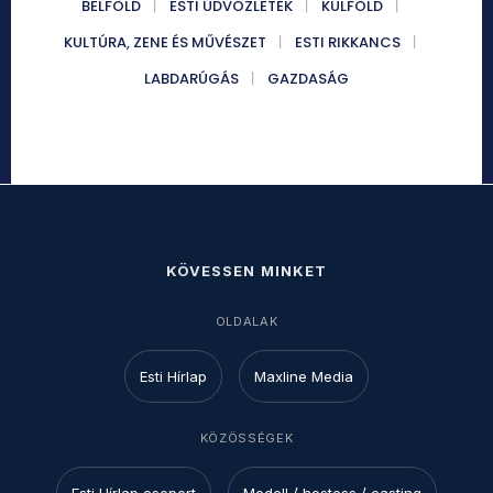
BELFÖLD
ESTI ÜDVÖZLETEK
KÜLFÖLD
KULTÚRA, ZENE ÉS MŰVÉSZET
ESTI RIKKANCS
LABDARÚGÁS
GAZDASÁG
KÖVESSEN MINKET
OLDALAK
Esti Hírlap
Maxline Media
KÖZÖSSÉGEK