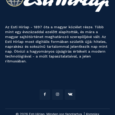
Az Esti Hírlap - 1897 óta a magyar közélet része. Több
mint egy évszázaddal ezelőtt alapították, és mára a
magyar sajtótörténet meghatározó szereplőjévé vált. Az
Esti Hírlap most digitális formában születik újjá: hiteles,
naprakész és sokszínű tartalommal jelentkezik nap mint
nap. Ötvözi a hagyományos újságírás értékeit a modern
technológiával - a múlt tapasztalataival, a jelen
ritmusában.
© 2026 Esti Hírlap. Minden jog fenntartva. | Komplex