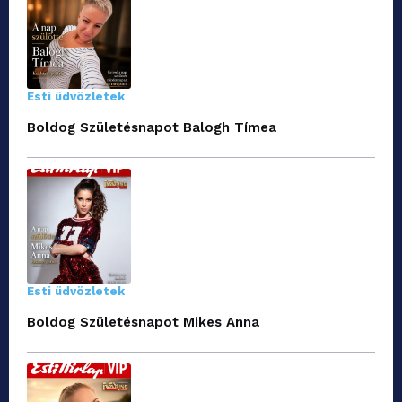
Esti üdvözletek
Boldog Születésnapot Balogh Tímea
Esti üdvözletek
Boldog Születésnapot Mikes Anna