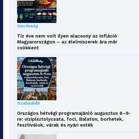
Gazdaság
Tíz éve nem volt ilyen alacsony az infláció
Magyarországon – az élelmiszerek ára már
csökkent
Szabadidő
Országos hétvégi programajánló augusztus 8–9-
re: vízipisztolycsata, foci, Balaton, borhetek,
fesztiválok, várak és nyári esték