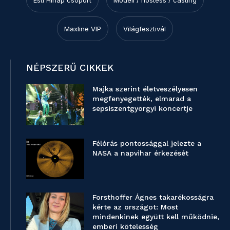
Esti Hírlap csoport
Modell / hostess / casting
Maxline VIP
Világfesztivál
NÉPSZERŰ CIKKEK
Majka szerint életveszélyesen
megfenyegették, elmarad a
sepsiszentgyörgyi koncertje
Félórás pontossággal jelezte a
NASA a napvihar érkezését
Forsthoffer Ágnes takarékosságra
kérte az országot: Most
mindenkinek együtt kell működnie,
emberi kötelesség