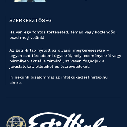
SZERKESZTŐSÉG
Ha van egy fontos történeted, témád vagy közlendőd,
oszd meg velünk!
Az Esti Hírlap nyitott az olvasói megkeresésekre –
legyen szó társadalmi ügyekről, helyi eseményekről vagy
bármilyen aktuális témáról, szívesen fogadjuk a
javaslatokat, ötleteket és észrevételeket.
Írj nekünk bizalommal az info[kukac]estihirlap.hu
címre.