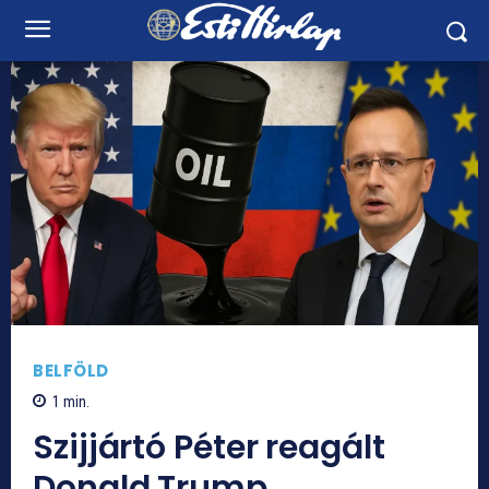
BELFÖLD
1
min.
Szijjártó Péter reagált
Donald Trump