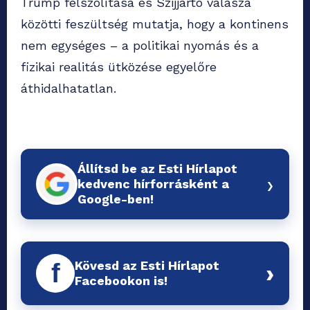
Trump felszólítása és Szijjártó válasza
közötti feszültség mutatja, hogy a kontinens
nem egységes – a politikai nyomás és a
fizikai realitás ütközése egyelőre
áthidalhatatlan.
Állítsd be az Esti Hírlapot
›
kedvenc hírforrásként a
Google-ben!
Kövesd az Esti Hírlapot
f
›
Facebookon is!