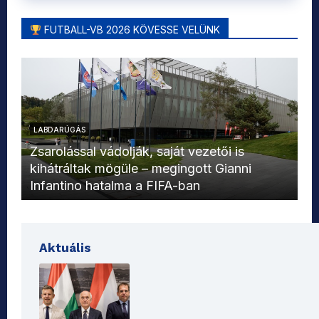
FUTBALL-VB 2026 KÖVESSE VELÜNK
LABDARÚGÁS
L
Zsarolással vádolják, saját vezetői is
kihátráltak mögüle – megingott Gianni
Mo
Infantino hatalma a FIFA-ban
el
Aktuális