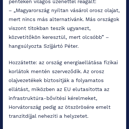
pénteken világos üzenettel reagált:
– „Magyarország nyíltan vásárol orosz olajat,
mert nincs más alternatívánk. Más országok
viszont titokban teszik ugyanezt,
közvetítőkön keresztül, mert olcsóbb” –
hangsúlyozta Szijjártó Péter.
Hozzátette: az ország energiaellátása fizikai
korlátok mentén szerveződik. Az orosz
olajvezetékek biztosítják a folyamatos
ellátást, miközben az EU elutasította az
infrastruktúra-bővítési kérelmeket,
Horvátország pedig az ötszörösére emelt
tranzitdíjjal nehezíti a helyzetet.