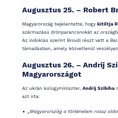
Augusztus 25. – Robert Br
Magyarország bejelentette, hogy
kitiltja 
származású drónparancsnokát az országból
Az indoklás szerint Brovdi részt vett a Ba
támadásban, amely közvetlenül veszélyez
Augusztus 26. – Andrij Sz
Magyarországot
Az ukrán külügyminiszter,
Andrij Szibiha
n
azt írta:
„Magyarország a történelem rossz oldal