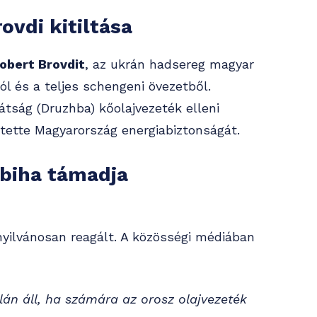
ovdi kitiltása
Robert Brovdit
, az ukrán hadsereg magyar
 és a teljes schengeni övezetből.
rátság (Druzhba) kőolajvezeték elleni
tette Magyarország energiabiztonságát.
ibiha támadja
yilvánosan reagált. A közösségi médiában
án áll, ha számára az orosz olajvezeték