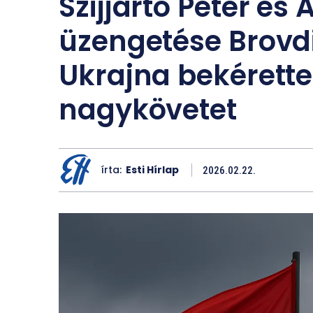
Szijjártó Péter és 
üzengetése Brovdi
Ukrajna bekérett
nagykövetet
írta:
Esti Hírlap
2026.02.22.