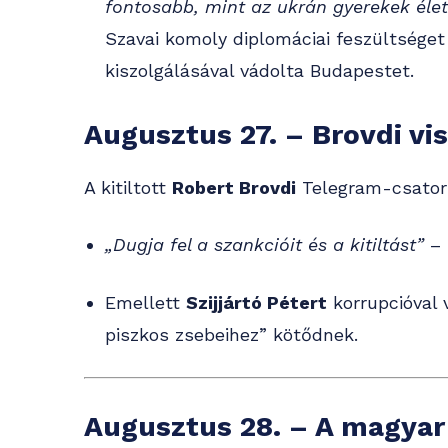
fontosabb, mint az ukrán gyerekek élet
Szavai komoly diplomáciai feszültséget
kiszolgálásával vádolta Budapestet.
Augusztus 27. – Brovdi vis
A kitiltott
Robert Brovdi
Telegram-csatorn
„Dugja fel a szankcióit és a kitiltást”
– 
Emellett
Szijjártó Pétert
korrupcióval v
piszkos zsebeihez” kötődnek.
Augusztus 28. – A magya