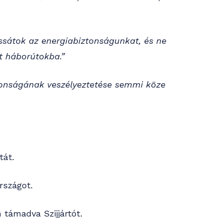
ssátok az energiabiztonságunkat, és ne
t háborútokba.”
onságának veszélyeztetése semmi köze
tát.
szágot.
támadva Szijjártót.