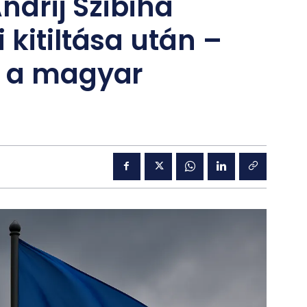
Andrij Szibiha
 kitiltása után –
e a magyar