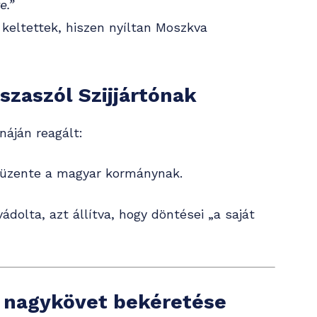
e.”
 keltettek, hiszen nyíltan Moszkva
szaszól Szijjártónak
áján reagált:
üzente a magyar kormánynak.
ádolta, azt állítva, hogy döntései „a saját
r nagykövet bekéretése