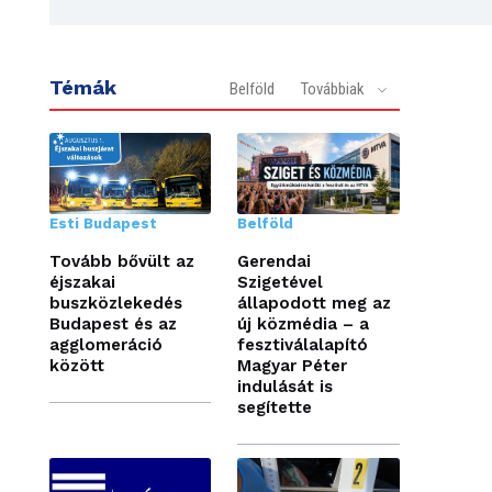
Témák
Belföld
Továbbiak
Esti Budapest
Belföld
Tovább bővült az
Gerendai
éjszakai
Szigetével
buszközlekedés
állapodott meg az
Budapest és az
új közmédia – a
agglomeráció
fesztiválalapító
között
Magyar Péter
indulását is
segítette