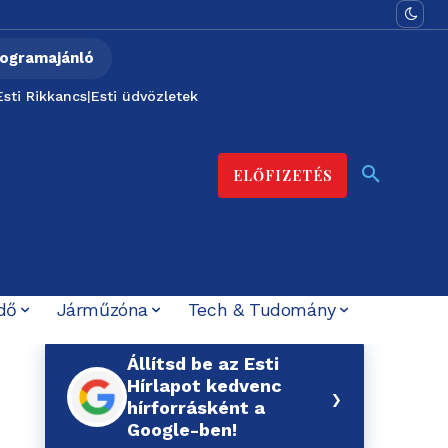
ogramajánló
Esti Rikkancs
|
Esti üdvözletek
ELŐFIZETÉS
dő
Járműzóna
Tech & Tudomány
Állítsd be az Esti
Hírlapot kedvenc
›
hírforrásként a
Google-ben!