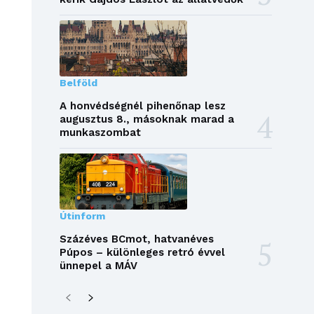
Belföld
A honvédségnél pihenőnap lesz
augusztus 8., másoknak marad a
munkaszombat
Útinform
Százéves BCmot, hatvanéves
Púpos – különleges retró évvel
ünnepel a MÁV