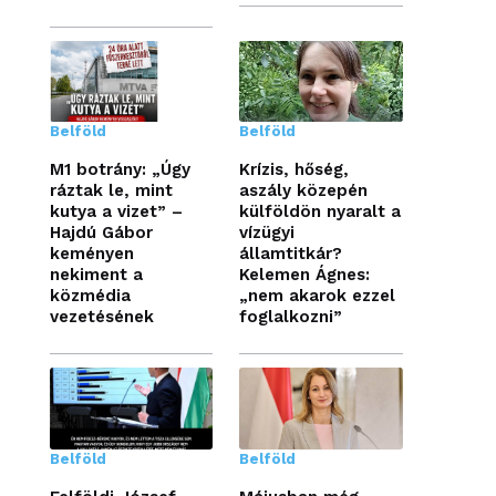
Belföld
Belföld
M1 botrány: „Úgy
Krízis, hőség,
ráztak le, mint
aszály közepén
kutya a vizet” –
külföldön nyaralt a
Hajdú Gábor
vízügyi
keményen
államtitkár?
nekiment a
Kelemen Ágnes:
közmédia
„nem akarok ezzel
vezetésének
foglalkozni”
Belföld
Belföld