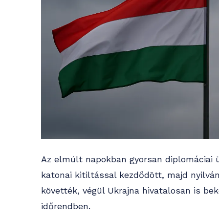
Az elmúlt napokban gyorsan diplomáciai ü
katonai kitiltással kezdődött, majd nyil
követték, végül Ukrajna hivatalosan is be
időrendben.