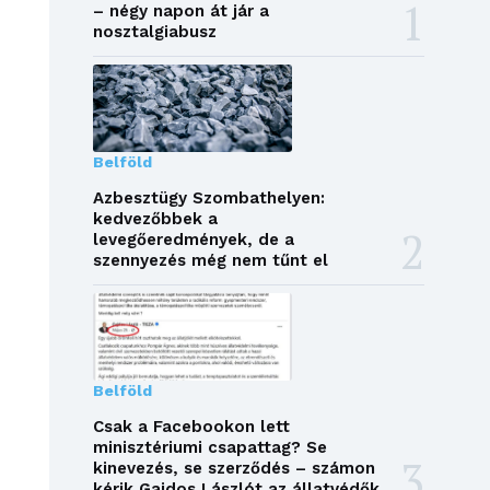
– négy napon át jár a
nosztalgiabusz
Belföld
Azbesztügy Szombathelyen:
kedvezőbbek a
levegőeredmények, de a
szennyezés még nem tűnt el
Belföld
Csak a Facebookon lett
minisztériumi csapattag? Se
kinevezés, se szerződés – számon
kérik Gajdos Lászlót az állatvédők