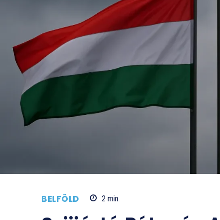
BELFÖLD
2
min.