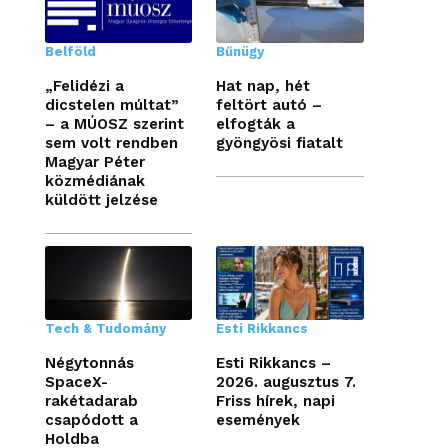
Belföld
Bűnügy
„Felidézi a
Hat nap, hét
dicstelen múltat”
feltört autó –
– a MÚOSZ szerint
elfogták a
sem volt rendben
gyöngyösi fiatalt
Magyar Péter
közmédiának
küldött jelzése
Tech & Tudomány
Esti Rikkancs
Négytonnás
Esti Rikkancs –
SpaceX-
2026. augusztus 7.
rakétadarab
Friss hírek, napi
csapódott a
események
Holdba