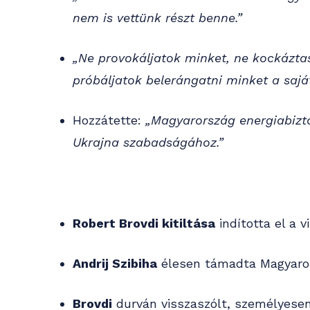
nem is vettünk részt benne.”
„Ne provokáljatok minket, ne kockázta
próbáljatok belerángatni minket a sajá
Hozzátette:
„Magyarország energiabizt
Ukrajna szabadságához.”
Robert Brovdi kitiltása
indította el a vi
Andrij Szibiha
élesen támadta Magyaror
Brovdi
durván visszaszólt, személyesen 