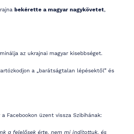
krajna
bekérette a magyar nagykövetet
,
minálja az ukrajnai magyar kisebbséget.
tartózkodjon a „barátságtalan lépésektől” és
r
a Facebookon üzent vissza Szibihának:
 a felelősek érte, nem mi indítottuk, és