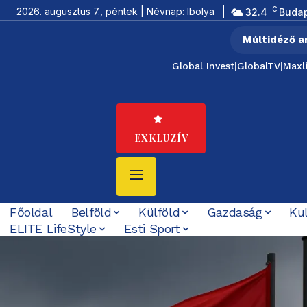
C
2026. augusztus 7., péntek | Névnap: Ibolya
32.4
Buda
Múltidéző a
Global Invest
|
GlobalTV
|
Maxl
EXKLUZÍV
Főoldal
Belföld
Külföld
Gazdaság
Ku
ELITE LifeStyle
Esti Sport