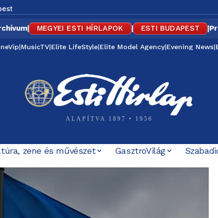
pest
rchívum
|
MEGYEI ESTI HÍRLAPOK
|
ESTI BUDAPEST
|
Pr
ineVip
|
MusicTV
|
Elite LifeStyle
|
Elite Model Agency
|
Evening News
|
ALAPÍTVA 1897 • 1956
ltúra, zene és művészet
GasztroVilág
Szabadi