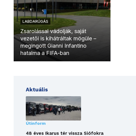
LABDARÚGÁS
LABDAR
Zsarolással vádolják, saját
vezetői is kihátráltak mögüle –
Molinóv
megingott Gianni Infantino
szurkol
hatalma a FIFA-ban
meccsk
Aktuális
Útinform
48 éves Ikarus tér vissza Siófokra