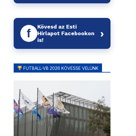
Kövesd az Esti
f
›
Hírlapot Facebookon
is!
FUTBALL-VB 2026 KÖVESSE VELÜNK