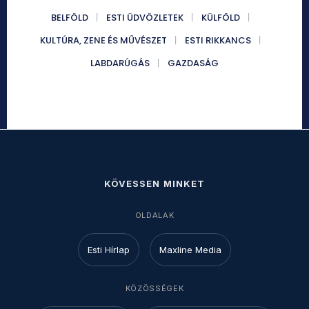
BELFÖLD
ESTI ÜDVÖZLETEK
KÜLFÖLD
KULTÚRA, ZENE ÉS MŰVÉSZET
ESTI RIKKANCS
LABDARÚGÁS
GAZDASÁG
KÖVESSEN MINKET
OLDALAK
Esti Hírlap
Maxline Media
KÖZÖSSÉGEK