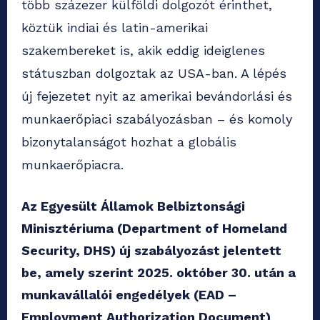
több százezer külföldi dolgozót érinthet,
köztük indiai és latin-amerikai
szakembereket is, akik eddig ideiglenes
státuszban dolgoztak az USA-ban. A lépés
új fejezetet nyit az amerikai bevándorlási és
munkaerőpiaci szabályozásban – és komoly
bizonytalanságot hozhat a globális
munkaerőpiacra.
Az Egyesült Államok Belbiztonsági
Minisztériuma (Department of Homeland
Security, DHS) új szabályozást jelentett
be, amely szerint 2025. október 30. után a
munkavállalói engedélyek (EAD –
Employment Authorization Document)