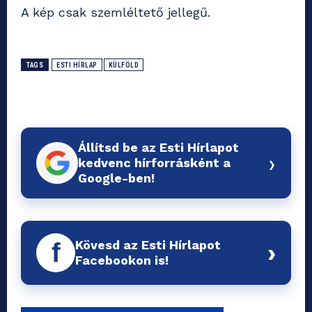
A kép csak szemléltető jellegű.
TAGS
ESTI HÍRLAP
KÜLFÖLD
Állítsd be az Esti Hírlapot
›
kedvenc hírforrásként a
Google-ben!
Kövesd az Esti Hírlapot
f
›
Facebookon is!