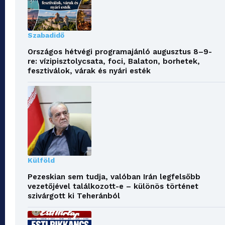
Szabadidő
Országos hétvégi programajánló augusztus 8–9-
re: vízipisztolycsata, foci, Balaton, borhetek,
fesztiválok, várak és nyári esték
Külföld
Pezeskian sem tudja, valóban Irán legfelsőbb
vezetőjével találkozott-e – különös történet
szivárgott ki Teheránból