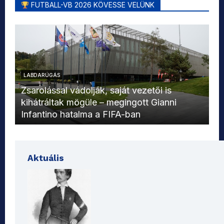
FUTBALL-VB 2026 KÖVESSE VELÜNK
LABDARÚGÁS
L
Zsarolással vádolják, saját vezetői is
kihátráltak mögüle – megingott Gianni
Mo
Infantino hatalma a FIFA-ban
el
Aktuális