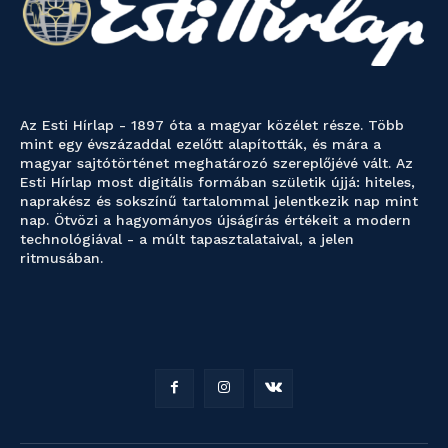
Az Esti Hírlap - 1897 óta a magyar közélet része. Több
mint egy évszázaddal ezelőtt alapították, és mára a
magyar sajtótörténet meghatározó szereplőjévé vált. Az
Esti Hírlap most digitális formában születik újjá: hiteles,
naprakész és sokszínű tartalommal jelentkezik nap mint
nap. Ötvözi a hagyományos újságírás értékeit a modern
technológiával - a múlt tapasztalataival, a jelen
ritmusában.