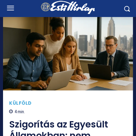
KÜLFÖLD
4
min.
Szigorítás az Egyesült
Államokban: nem