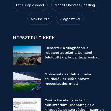
Esti Hírlap csoport
Modell / hostess / casting
Maxline VIP
Világfesztivál
NÉPSZERŰ CIKKEK
Kiemelték a világháborús
robbanótesteket a Dunából –
feloldották a budai lezárásokat
Molinóval üzentek a Fradi-
szurkolók az előre hozott
meccskezdés miatt
Csak a Facebookon lett
minisztériumi csapattag? Se
kinevezés, se szerződés – számon