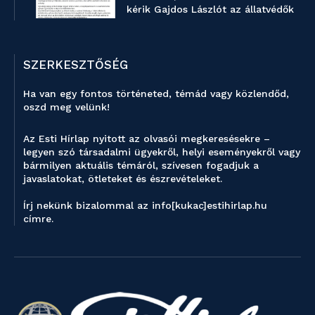
kérik Gajdos Lászlót az állatvédők
SZERKESZTŐSÉG
Ha van egy fontos történeted, témád vagy közlendőd,
oszd meg velünk!
Az Esti Hírlap nyitott az olvasói megkeresésekre –
legyen szó társadalmi ügyekről, helyi eseményekről vagy
bármilyen aktuális témáról, szívesen fogadjuk a
javaslatokat, ötleteket és észrevételeket.
Írj nekünk bizalommal az info[kukac]estihirlap.hu
címre.