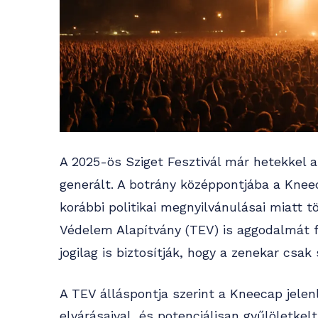
A 2025-ös Sziget Fesztivál már hetekkel a
generált. A botrány középpontjába a Knee
korábbi politikai megnyilvánulásai miatt 
Védelem Alapítvány (TEV) is aggodalmát fej
jogilag is biztosítják, hogy a zenekar csak
A TEV álláspontja szerint a Kneecap jele
elvárásaival, és potenciálisan gyűlöletkel