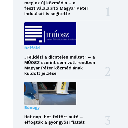
meg az új közmédia – a
fesztiválalapító Magyar Péter
indulását is segítette
Belföld
„Felidézi a dicstelen múltat” – a
MÚOSZ szerint sem volt rendben
Magyar Péter közmédiának
küldött jelzése
Bűnügy
Hat nap, hét feltört autó –
elfogták a gyöngyösi fiatalt