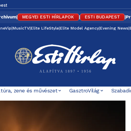
est
rchívum
|
MEGYEI ESTI HÍRLAPOK
|
ESTI BUDAPEST
|
Pr
ineVip
|
MusicTV
|
Elite LifeStyle
|
Elite Model Agency
|
Evening News
|
ALAPÍTVA 1897 • 1956
ltúra, zene és művészet
GasztroVilág
Szabadi