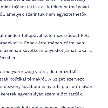
amint tájékoztatta az illetékes hatóságokat
kről, amelyek szerintük nem egyeztethetők
ál minden fellépővel külön szerződést köt,
záradékot is. Ennek értelmében bármilyen
s azonnali következményekkel járhat, akár a
ással is.
a magyarországi vitára, de nemzetközi
ak politikai témákról. A Sziget szervezői
ndezvény továbbra is nyitott platform kíván
 keretek egyensúlyát szem előtt tartják.
gy nemcsak kulturális, hanem diplomáciai