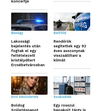
koncertje
Bűnügy
Belföld
Lakossági
Rendőrök
bejelentés után
segítettek egy 92
fogtak el egy
éves asszonynak
feltételezett
visszaállítani a
kristálydílert
klímát
Erzsébetvárosban
Esti üdvözletek
Szabadidő
Boldog
Egy rosszul
Születésnapot
bepakolt tárgy is