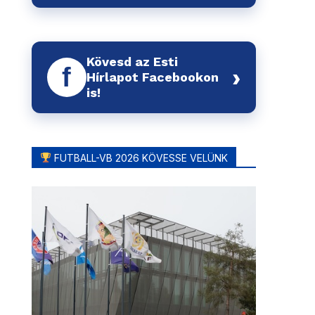
Kövesd az Esti
f
›
Hírlapot Facebookon
is!
FUTBALL-VB 2026 KÖVESSE VELÜNK