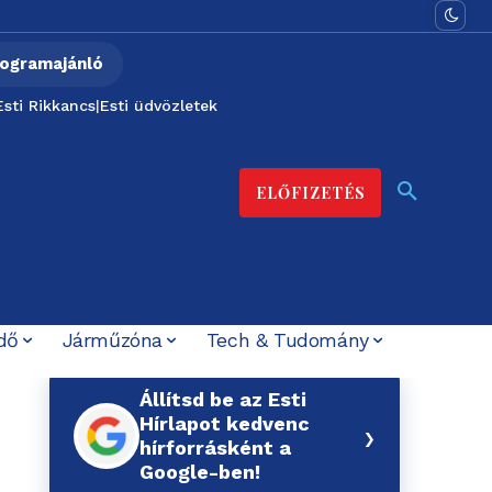
ogramajánló
Esti Rikkancs
|
Esti üdvözletek
ELŐFIZETÉS
dő
Járműzóna
Tech & Tudomány
Állítsd be az Esti
Hírlapot kedvenc
›
hírforrásként a
Google-ben!