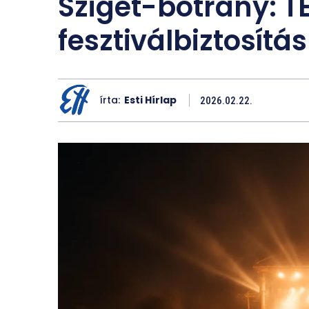
Sziget-botrány: T
fesztiválbiztosítás
írta:
Esti Hírlap
2026.02.22.