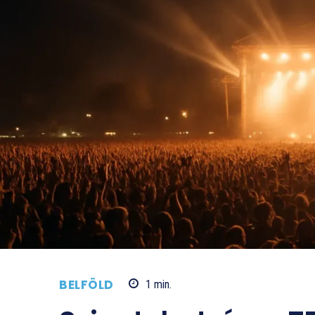
BELFÖLD
1
min.