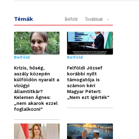
Témák
Belföld
Továbbiak
Belföld
Belföld
Krízis, hőség,
Felföldi József
aszály közepén
korábbi nyílt
külföldön nyaralt a
támogatója is
vízügyi
számon kéri
államtitkár?
Magyar Pétert:
Kelemen Ágnes:
„Nem ezt ígérték”
„nem akarok ezzel
foglalkozni”