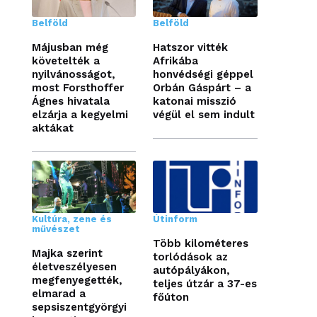
Belföld
Belföld
Májusban még
Hatszor vitték
követelték a
Afrikába
nyilvánosságot,
honvédségi géppel
most Forsthoffer
Orbán Gáspárt – a
Ágnes hivatala
katonai misszió
elzárja a kegyelmi
végül el sem indult
aktákat
Kultúra, zene és
Útinform
művészet
Több kilométeres
Majka szerint
torlódások az
életveszélyesen
autópályákon,
megfenyegették,
teljes útzár a 37-es
elmarad a
főúton
sepsiszentgyörgyi