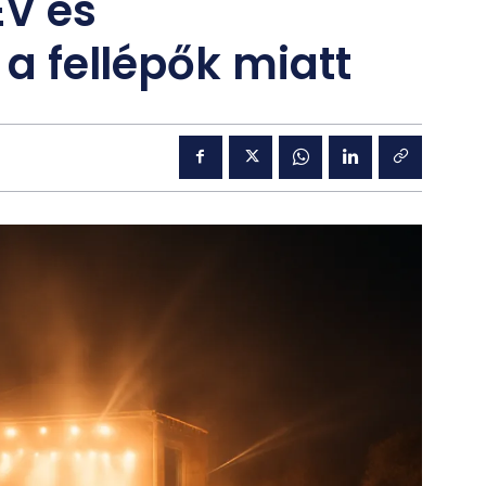
EV és
 a fellépők miatt