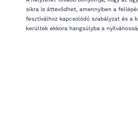
síkra is áttevődhet, amennyiben a fellépé
fesztiválhoz kapcsolódó szabályzat és a k
kerültek ekkora hangsúlyba a nyilvánosság