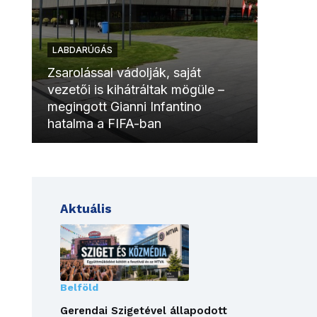
LABDARÚGÁS
LABDAR
Zsarolással vádolják, saját
vezetői is kihátráltak mögüle –
Molinóv
megingott Gianni Infantino
szurkol
hatalma a FIFA-ban
meccsk
Aktuális
Belföld
Gerendai Szigetével állapodott