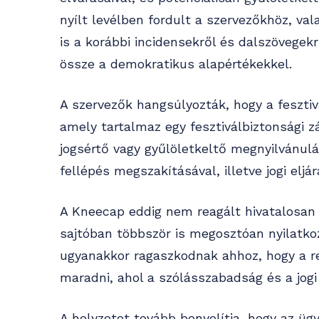
nyílt levélben fordult a szervezőkhöz, val
is a korábbi incidensekről és dalszövege
össze a demokratikus alapértékekkel.
A szervezők hangsúlyozták, hogy a fesztiv
amely tartalmaz egy fesztiválbiztonsági 
jogsértő vagy gyűlöletkeltő megnyilvánulá
fellépés megszakításával, illetve jogi eljár
A Kneecap eddig nem reagált hivatalosan 
sajtóban többször is megosztóan nyilatkozt
ugyanakkor ragaszkodnak ahhoz, hogy a re
maradni, ahol a szólásszabadság és a jogi
A helyzetet tovább bonyolítja, hogy az ü