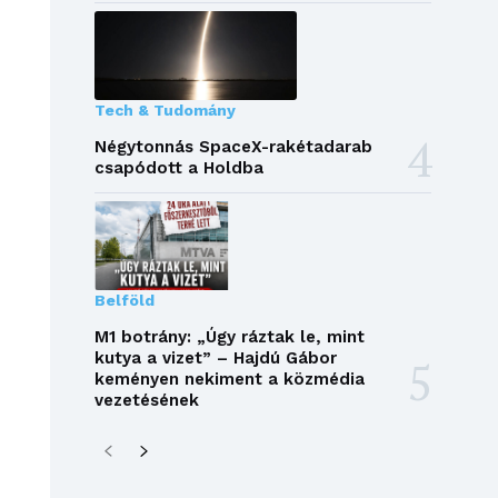
Tech & Tudomány
Négytonnás SpaceX-rakétadarab
csapódott a Holdba
Belföld
M1 botrány: „Úgy ráztak le, mint
kutya a vizet” – Hajdú Gábor
keményen nekiment a közmédia
vezetésének