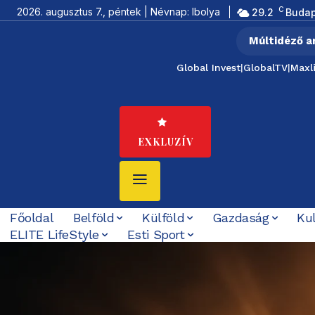
C
2026. augusztus 7., péntek | Névnap: Ibolya
29.2
Budap
Múltidéző a
Global Invest
|
GlobalTV
|
Maxl
EXKLUZÍV
Főoldal
Belföld
Külföld
Gazdaság
Ku
ELITE LifeStyle
Esti Sport