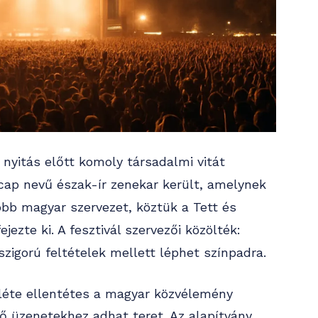
 nyitás előtt komoly társadalmi vitát
cap nevű észak-ír zenekar került, amelynek
több magyar szervezet, köztük a Tett és
ezte ki. A fesztivál szervezői közölték:
 szigorú feltételek mellett léphet színpadra.
nléte ellentétes a magyar közvélemény
tő üzenetekhez adhat teret. Az alapítvány