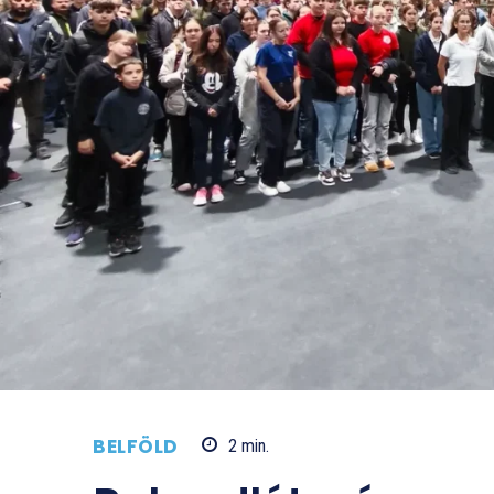
BELFÖLD
2
min.