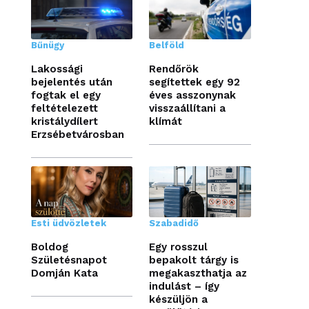
Bűnügy
Belföld
Lakossági
Rendőrök
bejelentés után
segítettek egy 92
fogtak el egy
éves asszonynak
feltételezett
visszaállítani a
kristálydílert
klímát
Erzsébetvárosban
Esti üdvözletek
Szabadidő
Boldog
Egy rosszul
Születésnapot
bepakolt tárgy is
Domján Kata
megakaszthatja az
indulást – így
készüljön a