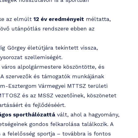
ke az elmúlt
12 év eredményeit
méltatta,
tlövő utánpótlás rendszere ebben az
g Görgey életútjára tekintett vissza,
ysorozat szellemiségét.
s város alpolgármestere köszöntötte, és
. A szervezők és támogatók munkájának
om-Esztergom Vármegyei MTTSZ területi
MTTOSZ és az MSSZ vezetőinek, köszönetet
tásáért és fejlődéséért.
ágos sporthálózattá
vált, ahol a hagyomány,
etségeinek gondos felkarolása találkozik. A
 a felelősség sportja – továbbra is fontos