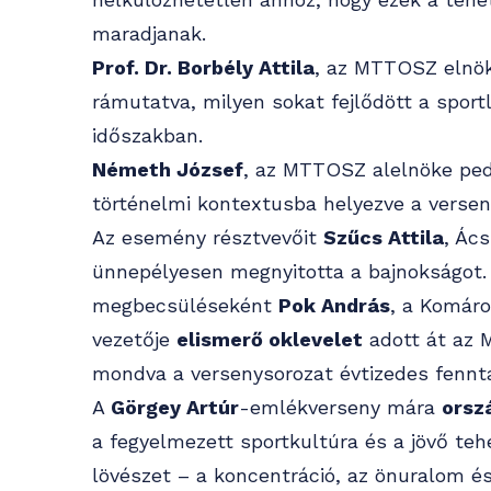
maradjanak.
Prof. Dr. Borbély Attila
, az MTTOSZ elnö
rámutatva, milyen sokat fejlődött a spor
időszakban.
Németh József
, az MTTOSZ alelnöke pedi
történelmi kontextusba helyezve a versen
Az esemény résztvevőit
Szűcs Attila
, Ác
ünnepélyesen megnyitotta a bajnokságot
megbecsüléseként
Pok András
, a Komár
vezetője
elismerő oklevelet
adott át az 
mondva a versenysorozat évtizedes fenntar
A
Görgey Artúr
-emlékverseny mára
orsz
a fegyelmezett sportkultúra és a jövő teh
lövészet – a koncentráció, az önuralom és