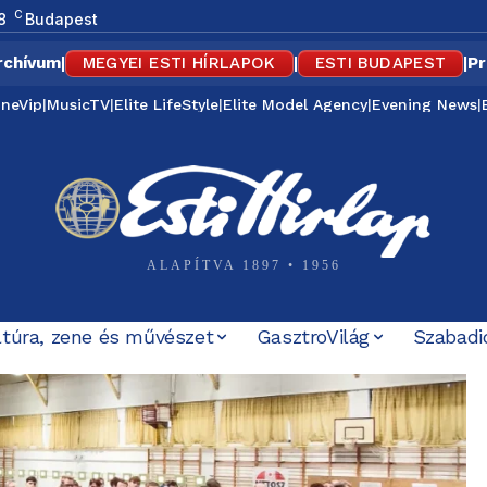
C
8
Budapest
rchívum
|
MEGYEI ESTI HÍRLAPOK
|
ESTI BUDAPEST
|
Pr
ineVip
|
MusicTV
|
Elite LifeStyle
|
Elite Model Agency
|
Evening News
|
ALAPÍTVA 1897 • 1956
ltúra, zene és művészet
GasztroVilág
Szabadi