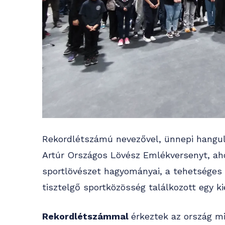
Rekordlétszámú nevezővel, ünnepi hangu
Artúr Országos Lövész Emlékversenyt, aho
sportlövészet hagyományai, a tehetséges 
tisztelgő sportközösség találkozott egy 
Rekordlétszámmal
érkeztek az ország m