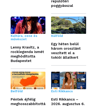
repülőtéri
poggyásszal
Kultúra, zene és
Külföld
művészet
Egy héten belül
Lenny Kravitz, a
három oroszlánt
rocklegenda ismét
veszített el a
meghódította
tokiói állatkert
Budapestet
Belföld
Esti Rikkancs
Péntek éjfélig
Esti Rikkancs –
meghosszabbítottá
2026. augusztus 6.