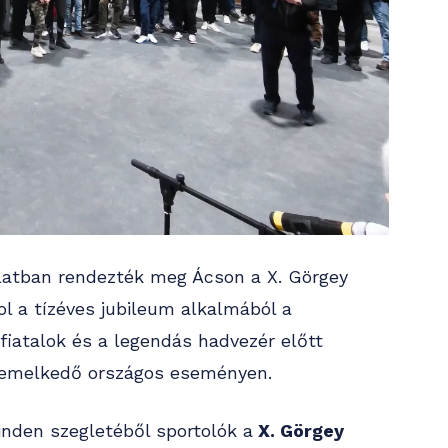
latban rendezték meg Ácson a X. Görgey
l a tízéves jubileum alkalmából a
fiatalok és a legendás hadvezér előtt
kiemelkedő országos eseményen.
inden szegletéből sportolók a
X. Görgey