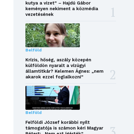
kutya a vizet” – Hajdú Gábor
keményen nekiment a közmédia
vezetésének
Belföld
Krízis, hőség, aszály közepén
külföldön nyaralt a vízügyi
államtitkár? Kelemen Ágnes: „nem
akarok ezzel foglalkozni”
Belföld
Felföldi József korábbi nyílt
támogatója is számon kéri Magyar
Pétert: „Nem ezt ígérték”