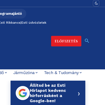
ogramajánló
Esti Rikkancs
|
Esti üdvözletek
ELŐFIZETÉS
dő
Járműzóna
Tech & Tudomány
Állítsd be az Esti
Hírlapot kedvenc
›
hírforrásként a
Google-ben!