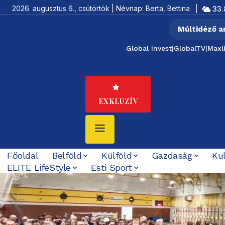
2026. augusztus 6., csütörtök | Névnap: Berta, Bettina
33.
Múltidéző a
Global Invest
|
GlobalTV
|
Maxl
EXKLUZÍV
Főoldal
Belföld
Külföld
Gazdaság
Ku
ELITE LifeStyle
Esti Sport