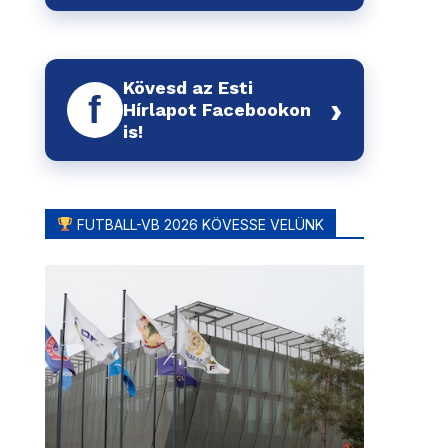
Kövesd az Esti
f
›
Hírlapot Facebookon
is!
FUTBALL-VB 2026 KÖVESSE VELÜNK