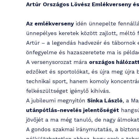
Artúr
Országos Lövész Emlékverseny és
Az emlékverseny
idén ünnepelte fennállá
ünnepélyes keretek között zajlott, méltó 
Artúr – a legendás hadvezér és tábornok el
önfegyelme és hazaszeretete ma is példa
A versenysorozat mára
országos hálózat
edzőket és sportolókat, és újra meg újra 
technikai sport, hanem komoly koncentrá
felkészültséget igénylő kihívás.
A jubileumi megnyitón
Sinka László
, a M
utánpótlás-nevelés jelentőségét
hangsú
jövőjét a ma még tanuló, de nagy álmokat 
A gondos szakmai iránymutatás, a biztons
nélkülözhetetlen ahhoz, hogy ezek a tehe