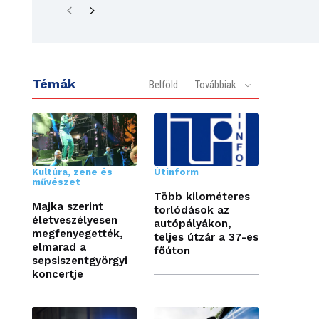
Témák
Belföld
Továbbiak
Kultúra, zene és
Útinform
művészet
Több kilométeres
Majka szerint
torlódások az
életveszélyesen
autópályákon,
megfenyegették,
teljes útzár a 37-es
elmarad a
főúton
sepsiszentgyörgyi
koncertje