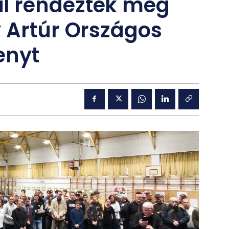
l rendezték meg
 Artúr Országos
enyt