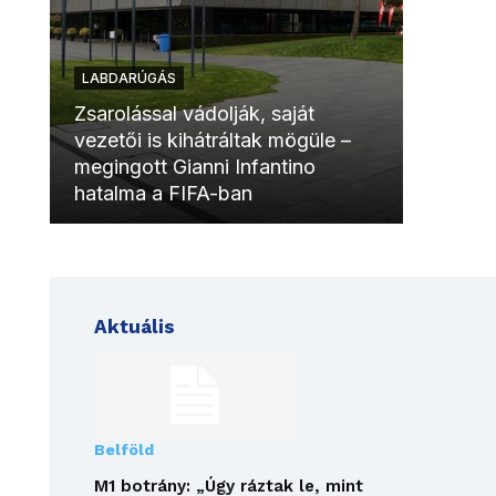
LABDARÚGÁS
LABDAR
Zsarolással vádolják, saját
vezetői is kihátráltak mögüle –
Molinóv
megingott Gianni Infantino
szurkol
hatalma a FIFA-ban
meccsk
Aktuális
Belföld
M1 botrány: „Úgy ráztak le, mint