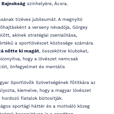
 Bajnokság
színhelyére, Ácsra.
sának tízéves jubileumát. A megnyitó
főhajtásként a verseny névadója, Görgey
őtt, akinek stratégiai zsenialitása,
értékű a sportlövészet közössége számára.
tá nőtte ki magát
, összekötve klubokat,
bizonyítva, hogy a lövészet nemcsak
ciót, önfegyelmet és mentális
agyar Sportlövők Szövetségének főtitkára az
lyozta, kiemelve, hogy a magyar lövészet
hordozó fiatalok biztosítják.
ágos sportági háttér és a motiváló közeg
tségek hosszútávon is a sportban