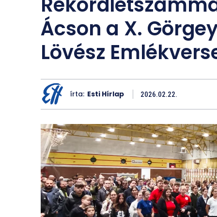
Rekordlétszámma
Ácson a X. Görgey
Lövész Emlékvers
írta:
Esti Hírlap
2026.02.22.