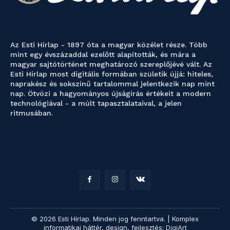
Az Esti Hírlap - 1897 óta a magyar közélet része. Több
mint egy évszázaddal ezelőtt alapították, és mára a
magyar sajtótörténet meghatározó szereplőjévé vált. Az
Esti Hírlap most digitális formában születik újjá: hiteles,
naprakész és sokszínű tartalommal jelentkezik nap mint
nap. Ötvözi a hagyományos újságírás értékeit a modern
technológiával - a múlt tapasztalataival, a jelen
ritmusában.
© 2026 Esti Hírlap. Minden jog fenntartva. | Komplex
informatikai háttér, design, fejlesztés:
DigiArt