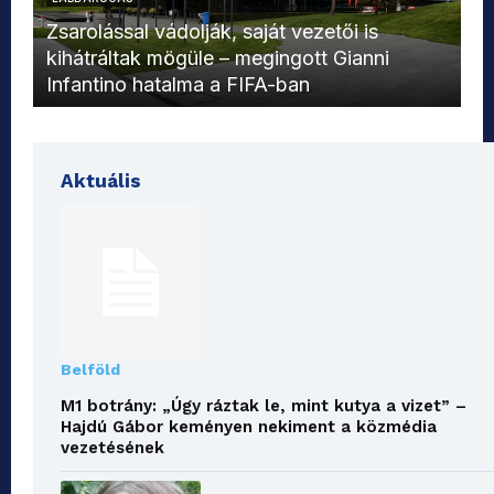
L
Zsarolással vádolják, saját vezetői is
kihátráltak mögüle – megingott Gianni
Mo
Infantino hatalma a FIFA-ban
el
Aktuális
Belföld
M1 botrány: „Úgy ráztak le, mint kutya a vizet” –
Hajdú Gábor keményen nekiment a közmédia
vezetésének