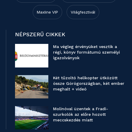
Maxline VIP
Világfesztivál
NÉPSZERŰ CIKKEK
Ma végleg érvényüket vesztik a
régi, könyv formátumú személyi
igazolványok
Két tűzoltó helikopter ütközött
össze Görögországban, két ember
meghalt + videó
Molinóval üzentek a Fradi-
szurkolók az előre hozott
meccskezdés miatt