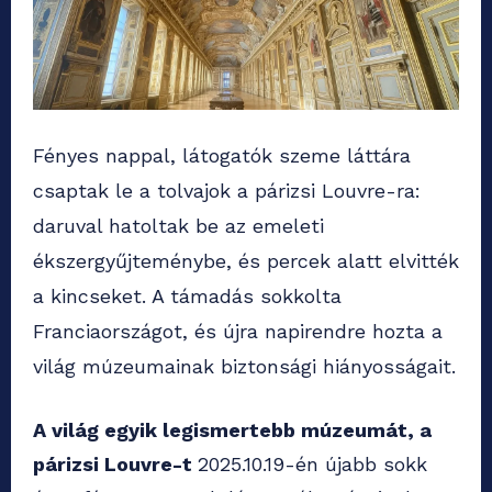
Fényes nappal, látogatók szeme láttára
csaptak le a tolvajok a párizsi Louvre-ra:
daruval hatoltak be az emeleti
ékszergyűjteménybe, és percek alatt elvitték
a kincseket. A támadás sokkolta
Franciaországot, és újra napirendre hozta a
világ múzeumainak biztonsági hiányosságait.
A világ egyik legismertebb múzeumát, a
párizsi Louvre-t
2025.10.19-én újabb sokk