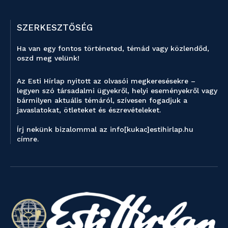
SZERKESZTŐSÉG
Ha van egy fontos történeted, témád vagy közlendőd,
oszd meg velünk!
Az Esti Hírlap nyitott az olvasói megkeresésekre –
legyen szó társadalmi ügyekről, helyi eseményekről vagy
bármilyen aktuális témáról, szívesen fogadjuk a
javaslatokat, ötleteket és észrevételeket.
Írj nekünk bizalommal az info[kukac]estihirlap.hu
címre.