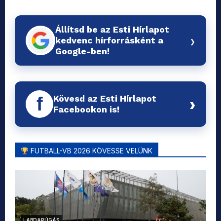
Állítsd be az Esti Hírlapot
›
kedvenc hírforrásként a
Google-ben!
Kövesd az Esti Hírlapot
f
›
Facebookon is!
FUTBALL-VB 2026 KÖVESSE VELÜNK
LABDARÚGÁS