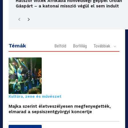
Hatszor vitték Afrikába honvédségi géppel Orbán
Gáspárt – a katonai misszió végül el sem indult
Témák
Belföld
BorVilág
Továbbiak
Kultúra, zene és művészet
Majka szerint életveszélyesen megfenyegették,
elmarad a sepsiszentgyörgyi koncertje