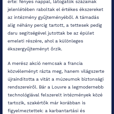
érte: fényes nappal, látogatók százainak
jelenlétében raboltak el értékes ékszereket
az intézmény gyűjteményéből. A támadás
alig néhány percig tartott, a tettesek pedig
daru segítségével jutottak be az épület
emeleti részére, ahol a különleges
ékszergyűjteményt őrzik.
A merész akció nemcsak a francia
közvéleményt rázta meg, hanem világszerte
újraindította a vitát a múzeumok biztonsági
rendszereiről. Bár a Louvre a legmodernebb
technológiával felszerelt intézmények közé
tartozik, szakértők már korábban is
figyelmeztettek: a karbantartási és