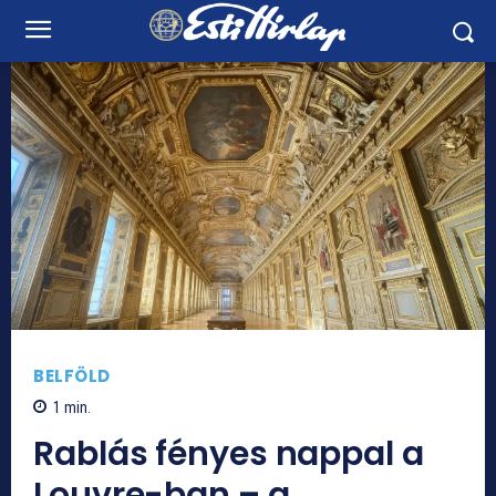
BELFÖLD
1
min.
Rablás fényes nappal a
Louvre-ban – a