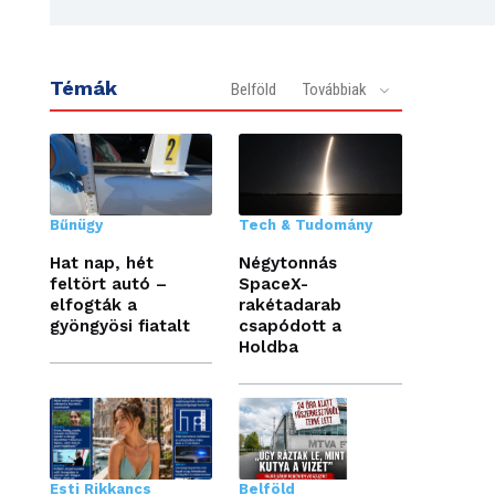
Témák
Belföld
Továbbiak
Bűnügy
Tech & Tudomány
Hat nap, hét
Négytonnás
feltört autó –
SpaceX-
elfogták a
rakétadarab
gyöngyösi fiatalt
csapódott a
Holdba
Esti Rikkancs
Belföld