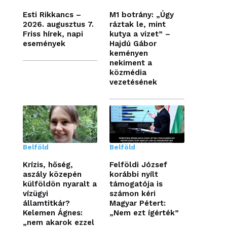
Esti Rikkancs –
M1 botrány: „Úgy
2026. augusztus 7.
ráztak le, mint
Friss hírek, napi
kutya a vizet” –
események
Hajdú Gábor
keményen
nekiment a
közmédia
vezetésének
Belföld
Belföld
Krízis, hőség,
Felföldi József
aszály közepén
korábbi nyílt
külföldön nyaralt a
támogatója is
vízügyi
számon kéri
államtitkár?
Magyar Pétert:
Kelemen Ágnes:
„Nem ezt ígérték”
„nem akarok ezzel