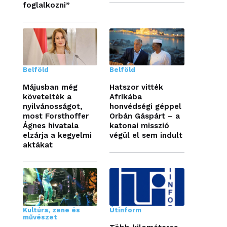
foglalkozni”
Belföld
Belföld
Májusban még
Hatszor vitték
követelték a
Afrikába
nyilvánosságot,
honvédségi géppel
most Forsthoffer
Orbán Gáspárt – a
Ágnes hivatala
katonai misszió
elzárja a kegyelmi
végül el sem indult
aktákat
Kultúra, zene és
Útinform
művészet