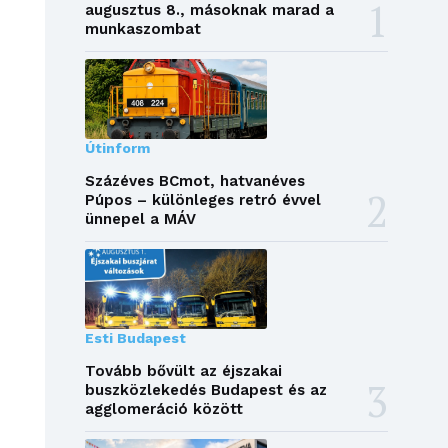
augusztus 8., másoknak marad a
munkaszombat
Útinform
Százéves BCmot, hatvanéves
Púpos – különleges retró évvel
ünnepel a MÁV
Esti Budapest
Tovább bővült az éjszakai
buszközlekedés Budapest és az
agglomeráció között