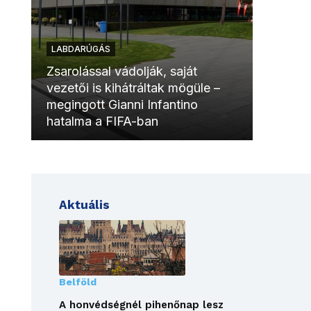
LABDARÚGÁS
LABDAR
Zsarolással vádolják, saját
vezetői is kihátráltak mögüle –
Molinóv
megingott Gianni Infantino
szurkol
hatalma a FIFA-ban
meccsk
Aktuális
Belföld
A honvédségnél pihenőnap lesz