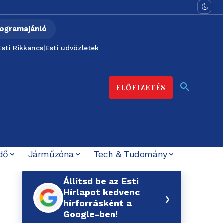
ogramajánló
Esti Rikkancs
|
Esti üdvözletek
ELŐFIZETÉS
dő
Járműzóna
Tech & Tudomány
Állítsd be az Esti
Hírlapot kedvenc
›
hírforrásként a
Google-ben!