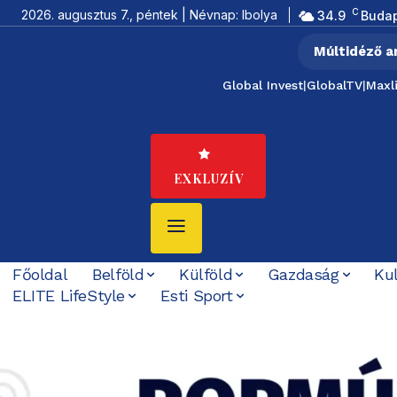
C
2026. augusztus 7., péntek | Névnap: Ibolya
34.9
Buda
Múltidéző a
Global Invest
|
GlobalTV
|
Maxl
EXKLUZÍV
Főoldal
Belföld
Külföld
Gazdaság
Ku
ELITE LifeStyle
Esti Sport