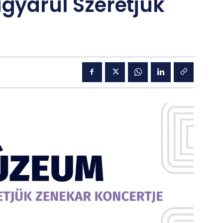
yarul Szeretjük
e