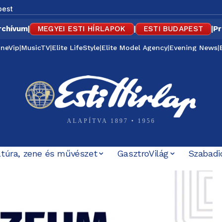
pest
rchívum
|
MEGYEI ESTI HÍRLAPOK
|
ESTI BUDAPEST
|
Pr
ineVip
|
MusicTV
|
Elite LifeStyle
|
Elite Model Agency
|
Evening News
|
ALAPÍTVA 1897 • 1956
ltúra, zene és művészet
GasztroVilág
Szabadi