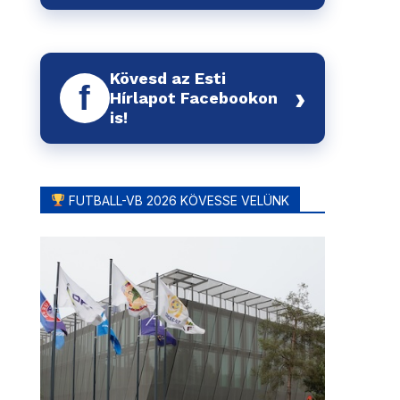
Kövesd az Esti
f
›
Hírlapot Facebookon
is!
FUTBALL-VB 2026 KÖVESSE VELÜNK