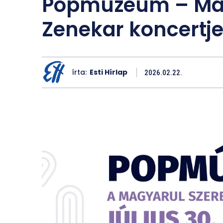
Popmúzeum – Mag
Zenekar koncertj
írta:
Esti Hírlap
2026.02.22.