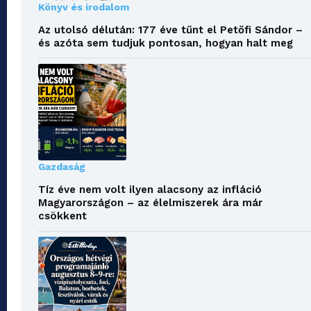
Könyv és irodalom
Az utolsó délután: 177 éve tűnt el Petőfi Sándor –
és azóta sem tudjuk pontosan, hogyan halt meg
Gazdaság
Tíz éve nem volt ilyen alacsony az infláció
Magyarországon – az élelmiszerek ára már
csökkent