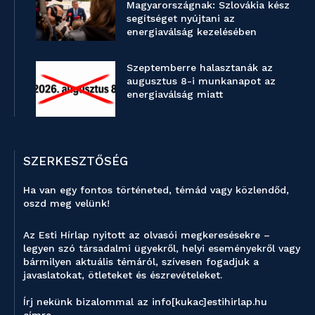
Magyarországnak: Szlovákia kész
segítséget nyújtani az
energiaválság kezelésében
Szeptemberre halasztanák az
augusztus 8-i munkanapot az
energiaválság miatt
SZERKESZTŐSÉG
Ha van egy fontos történeted, témád vagy közlendőd,
oszd meg velünk!
Az Esti Hírlap nyitott az olvasói megkeresésekre –
legyen szó társadalmi ügyekről, helyi eseményekről vagy
bármilyen aktuális témáról, szívesen fogadjuk a
javaslatokat, ötleteket és észrevételeket.
Írj nekünk bizalommal az info[kukac]estihirlap.hu
címre.