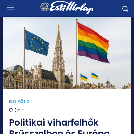
BELFÖLD
3
min.
Politikai viharfelhők
Brüsszelben és Európa