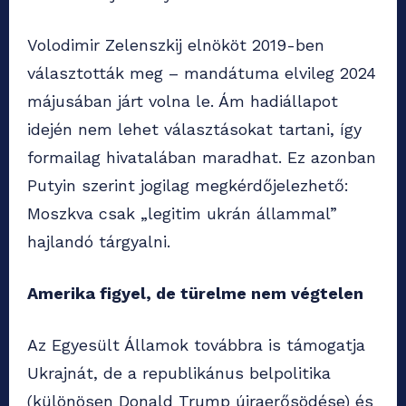
Volodimir Zelenszkij elnököt 2019-ben
választották meg – mandátuma elvileg 2024
májusában járt volna le. Ám hadiállapot
idején nem lehet választásokat tartani, így
formailag hivatalában maradhat. Ez azonban
Putyin szerint jogilag megkérdőjelezhető:
Moszkva csak „legitim ukrán állammal”
hajlandó tárgyalni.
Amerika figyel, de türelme nem végtelen
Az Egyesült Államok továbbra is támogatja
Ukrajnát, de a republikánus belpolitika
(különösen Donald Trump újraerősödése) és