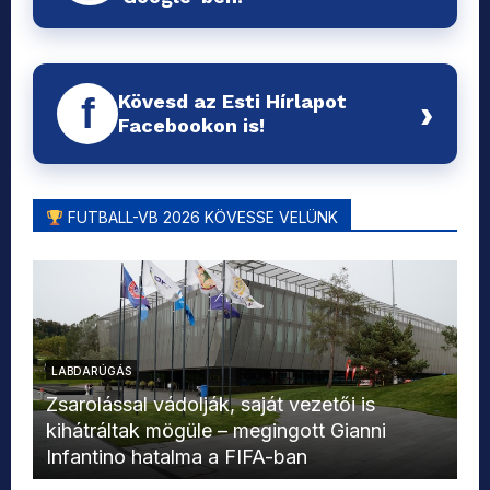
Kövesd az Esti Hírlapot
f
›
Facebookon is!
FUTBALL-VB 2026 KÖVESSE VELÜNK
LABDARÚGÁS
L
Zsarolással vádolják, saját vezetői is
kihátráltak mögüle – megingott Gianni
Mo
Infantino hatalma a FIFA-ban
el