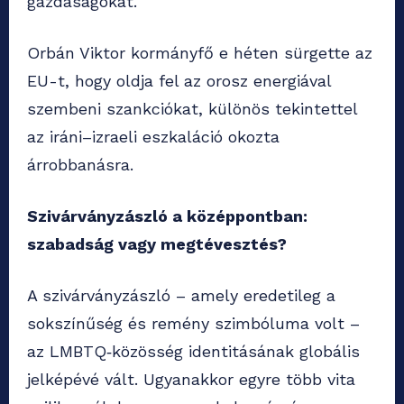
gazdaságokat.
Orbán Viktor kormányfő e héten sürgette az
EU-t, hogy oldja fel az orosz energiával
szembeni szankciókat, különös tekintettel
az iráni–izraeli eszkaláció okozta
árrobbanásra.
Szivárványzászló a középpontban:
szabadság vagy megtévesztés?
A szivárványzászló – amely eredetileg a
sokszínűség és remény szimbóluma volt –
az LMBTQ‑közösség identitásának globális
jelképévé vált. Ugyanakkor egyre több vita