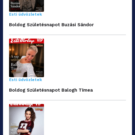
Esti üdvözletek
Boldog Születésnapot Buzási Sándor
Esti üdvözletek
Boldog Születésnapot Balogh Tímea