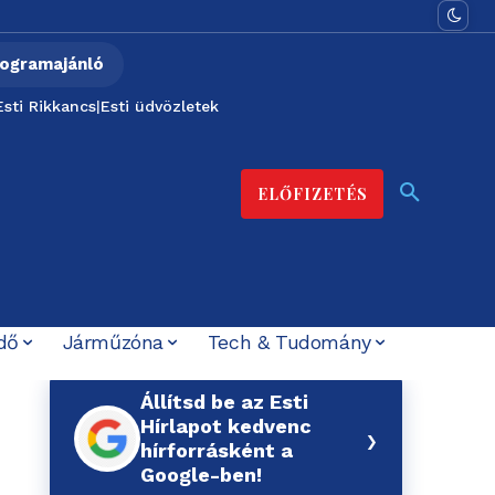
ogramajánló
Esti Rikkancs
|
Esti üdvözletek
ELŐFIZETÉS
dő
Járműzóna
Tech & Tudomány
Állítsd be az Esti
Hírlapot kedvenc
›
hírforrásként a
Google-ben!