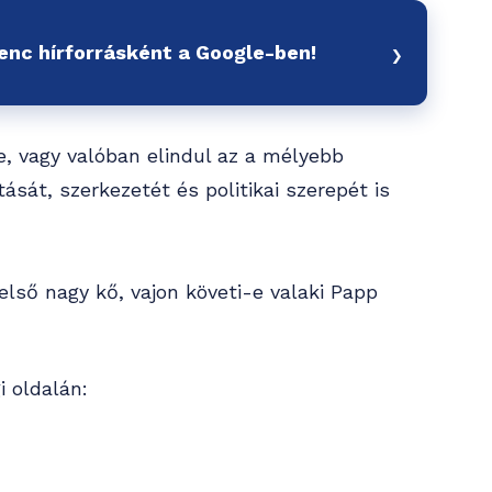
›
venc hírforrásként a Google-ben!
e, vagy valóban elindul az a mélyebb
ását, szerkezetét és politikai szerepét is
ső nagy kő, vajon követi-e valaki Papp
i oldalán: