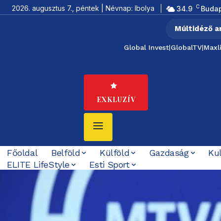
C
2026. augusztus 7., péntek | Névnap: Ibolya
34.9
Buda
Múltidéző a
Global Invest
|
GlobalTV
|
Maxl
EXKLUZÍV
Főoldal
Belföld
Külföld
Gazdaság
Ku
ELITE LifeStyle
Esti Sport