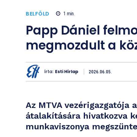
BELFÖLD
1
min.
Papp Dániel felmo
megmozdult a köz
írta:
Esti Hírlap
2026.06.05.
Az MTVA vezérigazgatója a
átalakítására hivatkozva 
munkaviszonya megszünte