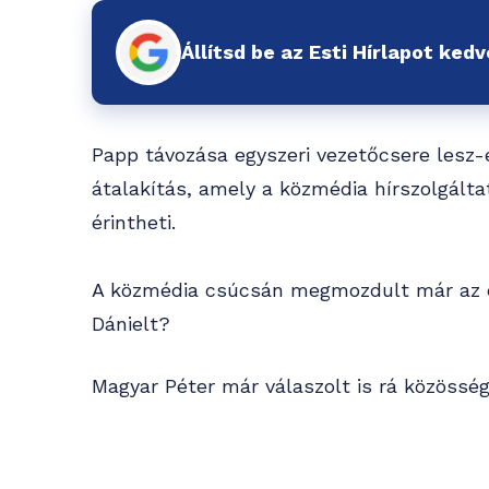
Állítsd be az Esti Hírlapot ked
Papp távozása egyszeri vezetőcsere lesz-
átalakítás, amely a közmédia hírszolgáltat
érintheti.
A közmédia csúcsán megmozdult már az el
Dánielt?
Magyar Péter már válaszolt is rá közösség