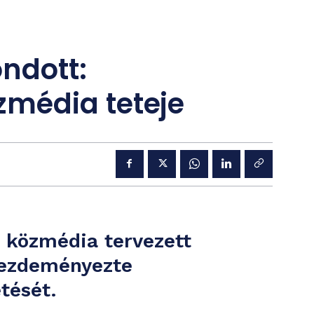
ndott:
média teteje
 közmédia tervezett
kezdeményezte
tését.