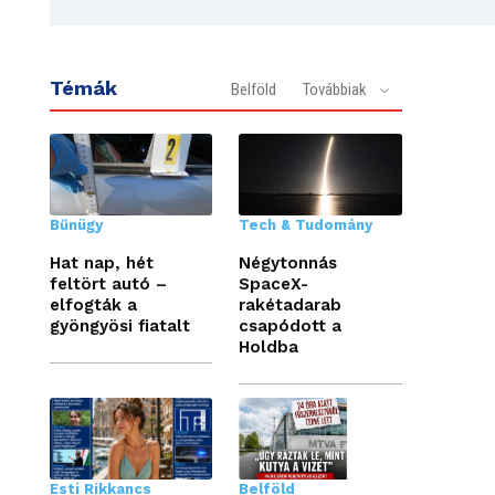
Témák
Belföld
Továbbiak
Bűnügy
Tech & Tudomány
Hat nap, hét
Négytonnás
feltört autó –
SpaceX-
elfogták a
rakétadarab
gyöngyösi fiatalt
csapódott a
Holdba
Esti Rikkancs
Belföld