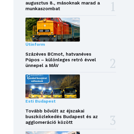
augusztus 8., másoknak marad a
munkaszombat
Útinform
Százéves BCmot, hatvanéves
Púpos – különleges retró évvel
ünnepel a MÁV
Esti Budapest
Tovább bővült az éjszakai
buszközlekedés Budapest és az
agglomeráció között