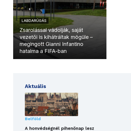
LABDARÚGÁS
LABDAR
Zsarolással vádolják, saját
vezetői is kihátráltak mögüle –
Molinóv
megingott Gianni Infantino
szurkol
hatalma a FIFA-ban
meccsk
Aktuális
Belföld
A honvédségnél pihenőnap lesz