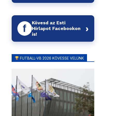
Kövesd az Esti
f
›
Hírlapot Facebookon
is!
FUTBALL-VB 2026 KÖVESSE VELÜNK