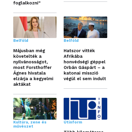
foglalkozni”
Belföld
Belföld
Májusban még
Hatszor vitték
követelték a
Afrikába
nyilvánosságot,
honvédségi géppel
most Forsthoffer
Orbán Gáspárt – a
Ágnes hivatala
katonai misszió
elzárja a kegyelmi
végül el sem indult
aktákat
Kultúra, zene és
Útinform
művészet