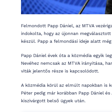
Felmondott Papp Dániel, az MTVA vezérigaz
indokolta, hogy az újonnan megválasztott
készül. Papp a felmondási ideje alatt még 
Papp Dániel évek óta a közmédia egyik leg
Nevéhez nemcsak az MTVA irányítása, han
viták jelentős része is kapcsolódott.
A közmédia körül az elmúlt napokban is ko
Péter pedig már korábban Papp Dániel és A
kiszivárgott belső ügyek után.