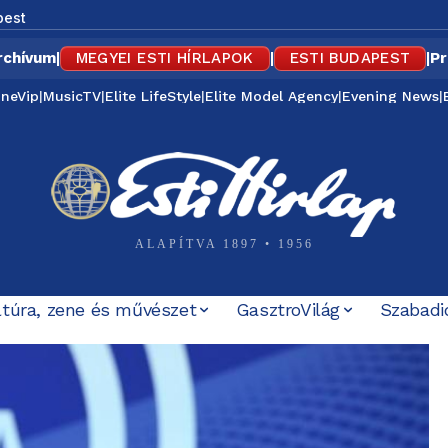
pest
rchívum
|
MEGYEI ESTI HÍRLAPOK
|
ESTI BUDAPEST
|
Pr
ineVip
|
MusicTV
|
Elite LifeStyle
|
Elite Model Agency
|
Evening News
|
ALAPÍTVA 1897 • 1956
ltúra, zene és művészet
GasztroVilág
Szabadi