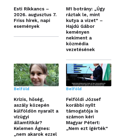
Esti Rikkancs –
M1 botrány: „Úgy
2026. augusztus 7.
ráztak le, mint
Friss hírek, napi
kutya a vizet” –
események
Hajdú Gábor
keményen
nekiment a
közmédia
vezetésének
Belföld
Belföld
Krízis, hőség,
Felföldi József
aszály közepén
korábbi nyílt
külföldön nyaralt a
támogatója is
vízügyi
számon kéri
államtitkár?
Magyar Pétert:
Kelemen Ágnes:
„Nem ezt ígérték”
„nem akarok ezzel