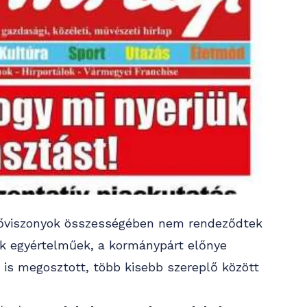
 erőviszonyok összességében nem rendeződtek
sok egyértelműek, a kormánypárt előnye
a is megosztott, több kisebb szereplő között