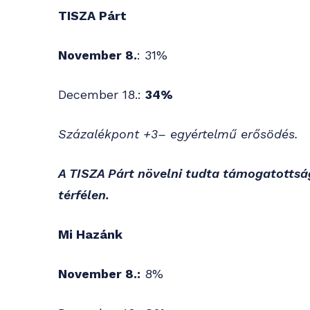
TISZA Párt
November 8.
: 31%
December 18.:
34%
Százalékpont +3– egyértelmű erősödés.
A TISZA Párt növelni tudta támogatottság
térfélen.
Mi Hazánk
November 8.:
8%