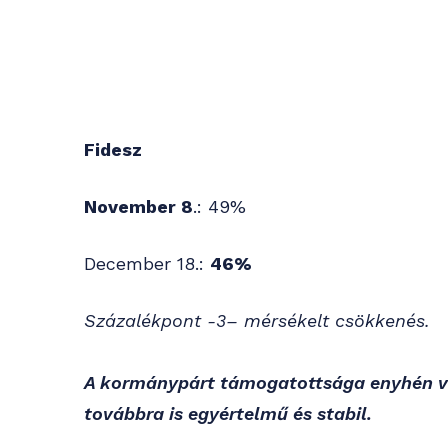
Fidesz
November 8
.: 49%
December 18.:
46%
Százalékpont -3– mérsékelt csökkenés.
A kormánypárt támogatottsága enyhén vi
továbbra is egyértelmű és stabil.