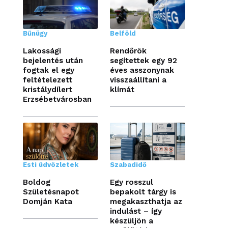
Bűnügy
Belföld
Lakossági
Rendőrök
bejelentés után
segítettek egy 92
fogtak el egy
éves asszonynak
feltételezett
visszaállítani a
kristálydílert
klímát
Erzsébetvárosban
Esti üdvözletek
Szabadidő
Boldog
Egy rosszul
Születésnapot
bepakolt tárgy is
Domján Kata
megakaszthatja az
indulást – így
készüljön a