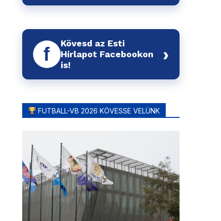
Kövesd az Esti
f
›
Hírlapot Facebookon
is!
FUTBALL-VB 2026 KÖVESSE VELÜNK