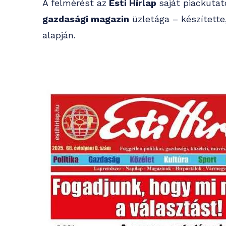
A felmérést az
Esti Hírlap
saját piackuta
gazdasági magazin
üzletága – készítette
alapján.