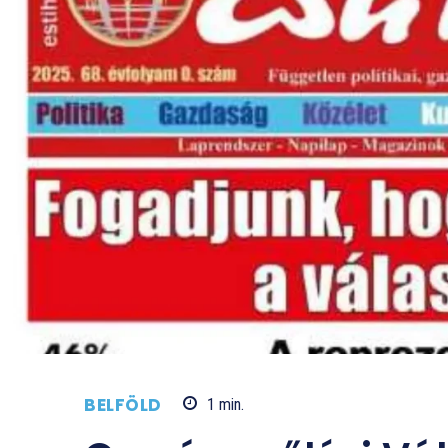
BELFÖLD
1
min.