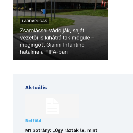
LABDARÚGÁS
LABDAR
Zsarolással vádolják, saját
vezetői is kihátráltak mögüle –
Molinóv
megingott Gianni Infantino
szurkol
hatalma a FIFA-ban
meccsk
Aktuális
Belföld
M1 botrány: „Úgy ráztak le, mint