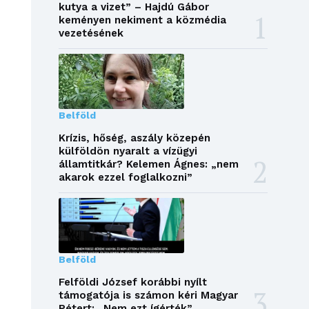
kutya a vizet” – Hajdú Gábor
keményen nekiment a közmédia
vezetésének
Belföld
Krízis, hőség, aszály közepén
külföldön nyaralt a vízügyi
államtitkár? Kelemen Ágnes: „nem
akarok ezzel foglalkozni”
Belföld
Felföldi József korábbi nyílt
támogatója is számon kéri Magyar
Pétert: „Nem ezt ígérték”