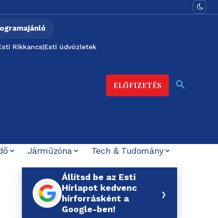
ogramajánló
Esti Rikkancs
|
Esti üdvözletek
ELŐFIZETÉS
dő
Járműzóna
Tech & Tudomány
Állítsd be az Esti
Hírlapot kedvenc
›
hírforrásként a
Google-ben!