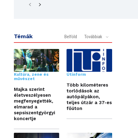
Témák
Belföld
Továbbiak
Kultúra, zene és
Útinform
művészet
Több kilométeres
Majka szerint
torlódások az
életveszélyesen
autópályákon,
megfenyegették,
teljes útzár a 37-es
elmarad a
főúton
sepsiszentgyörgyi
koncertje