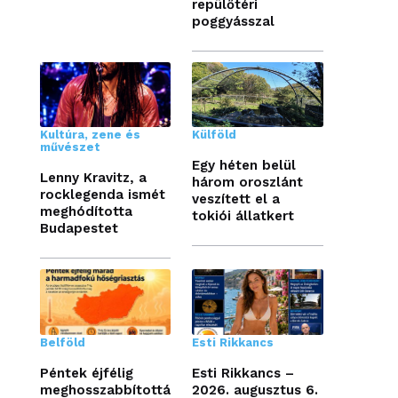
repülőtéri
poggyásszal
Kultúra, zene és
Külföld
művészet
Egy héten belül
Lenny Kravitz, a
három oroszlánt
rocklegenda ismét
veszített el a
meghódította
tokiói állatkert
Budapestet
Belföld
Esti Rikkancs
Péntek éjfélig
Esti Rikkancs –
meghosszabbítottá
2026. augusztus 6.