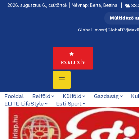
2026. augusztus 6., csütörtök | Névnap: Berta, Bettina
33.
Múltidéző a
Global Invest
|
GlobalTV
|
Maxl
EXKLUZÍV
Főoldal
Belföld
Külföld
Gazdaság
Ku
ELITE LifeStyle
Esti Sport