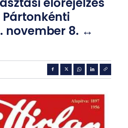
asztási előrejelzés
 Pártonkénti
5. november 8. ↔