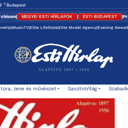
C
8
Budapest
rchívum
|
MEGYEI ESTI HÍRLAPOK
|
ESTI BUDAPEST
|
Pr
ineVip
|
MusicTV
|
Elite LifeStyle
|
Elite Model Agency
|
Evening News
|
ALAPÍTVA 1897 • 1956
ltúra, zene és művészet
GasztroVilág
Szabadi