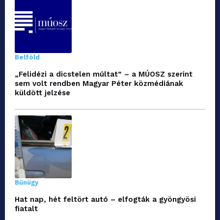
Belföld
„Felidézi a dicstelen múltat” – a MÚOSZ szerint
sem volt rendben Magyar Péter közmédiának
küldött jelzése
Bűnügy
Hat nap, hét feltört autó – elfogták a gyöngyösi
fiatalt