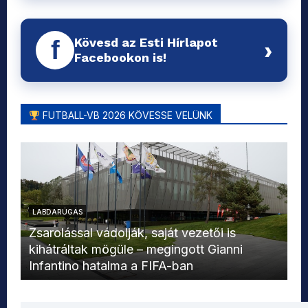
Kövesd az Esti Hírlapot
f
›
Facebookon is!
FUTBALL-VB 2026 KÖVESSE VELÜNK
LABDARÚGÁS
L
Zsarolással vádolják, saját vezetői is
kihátráltak mögüle – megingott Gianni
Mo
Infantino hatalma a FIFA-ban
el