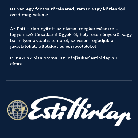
Ha van egy fontos történeted, témád vagy közlendőd,
oszd meg velünk!
Az Esti Hírlap nyitott az olvasói megkeresésekre –
legyen szó társadalmi ügyekről, helyi eseményekről vagy
bármilyen aktuális témáról, szívesen fogadjuk a
javaslatokat, ötleteket és észrevételeket.
Írj nekünk bizalommal az info[kukac]estihirlap.hu
címre.