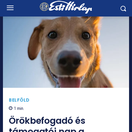
BELFÖLD
1
min.
Örökbefogadó és
támogatói nap a