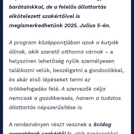
barátainkkal, de a felelős állattartás
elkötelezett szakértőivel is
megismerkedhetünk 2025. Julius 5-én.
A program középpontjában azok a kutyák
állnak, akik szerető otthonra várnak
– a
helyszínen lehetőség nyílik személyesen
találkozni velük, beszélgetni a gondozóikkal,
és akár első lépéseket tenni az
örökbefogadás felé.
A szervezők célja
nemcsak a gazdikeresés, hanem a tudatos
állattartás népszerűsítése is.
A rendezvényen részt vesznek a
Scidog
csapatának szakértői i
s, akik tanácsokkal,