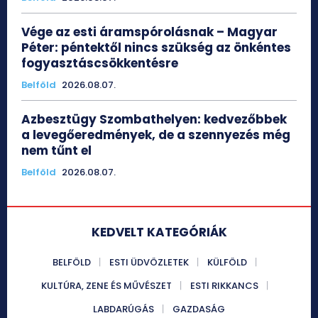
Vége az esti áramspórolásnak – Magyar
Péter: péntektől nincs szükség az önkéntes
fogyasztáscsökkentésre
Belföld
2026.08.07.
Azbesztügy Szombathelyen: kedvezőbbek
a levegőeredmények, de a szennyezés még
nem tűnt el
Belföld
2026.08.07.
KEDVELT KATEGÓRIÁK
BELFÖLD
ESTI ÜDVÖZLETEK
KÜLFÖLD
KULTÚRA, ZENE ÉS MŰVÉSZET
ESTI RIKKANCS
LABDARÚGÁS
GAZDASÁG