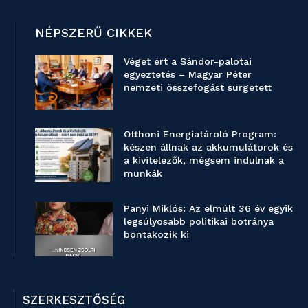
NÉPSZERŰ CIKKEK
Véget ért a Sándor-palotai
egyeztetés – Magyar Péter
nemzeti összefogást sürgetett
Otthoni Energiatároló Program:
készen állnak az akkumulátorok és
a kivitelezők, mégsem indulnak a
munkák
Panyi Miklós: Az elmúlt 36 év egyik
legsúlyosabb politikai botránya
bontakozik ki
SZERKESZTŐSÉG