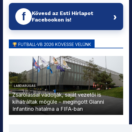
Kövesd az Esti Hírlapot
f
›
Facebookon is!
FUTBALL-VB 2026 KÖVESSE VELÜNK
LABDARÚGÁS
L
Zsarolással vádolják, saját vezetői is
kihátráltak mögüle – megingott Gianni
Mo
Infantino hatalma a FIFA-ban
el