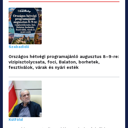
Szabadidő
Országos hétvégi programajánló augusztus 8–9-re:
vízipisztolycsata, foci, Balaton, borhetek,
fesztiválok, várak és nyári esték
Külföld