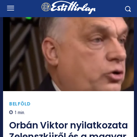
BELFÖLD
1
min.
Orbán Viktor nyilatkozata
Zelenszkijről és a magyar