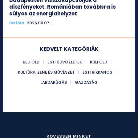
Budapesten visszakapcsolják a
díszfényeket, Romániában továbbra is
súlyos az energiahelyzet
Belföld
2026.08.07.
KEDVELT KATEGÓRIÁK
BELFÖLD
ESTI ÜDVÖZLETEK
KÜLFÖLD
KULTÚRA, ZENE ÉS MŰVÉSZET
ESTI RIKKANCS
LABDARÚGÁS
GAZDASÁG
KÖVESSEN MINKET