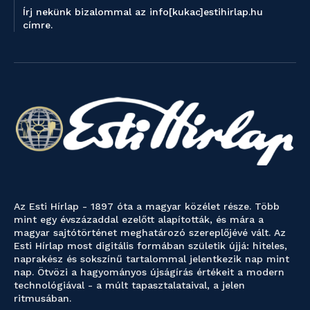
Írj nekünk bizalommal az info[kukac]estihirlap.hu
címre.
Az Esti Hírlap - 1897 óta a magyar közélet része. Több
mint egy évszázaddal ezelőtt alapították, és mára a
magyar sajtótörténet meghatározó szereplőjévé vált. Az
Esti Hírlap most digitális formában születik újjá: hiteles,
naprakész és sokszínű tartalommal jelentkezik nap mint
nap. Ötvözi a hagyományos újságírás értékeit a modern
technológiával - a múlt tapasztalataival, a jelen
ritmusában.