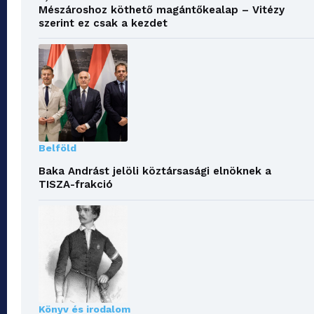
Mészároshoz köthető magántőkealap – Vitézy
szerint ez csak a kezdet
Belföld
Baka Andrást jelöli köztársasági elnöknek a
TISZA-frakció
Könyv és irodalom