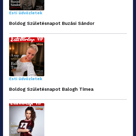
Esti üdvözletek
Boldog Születésnapot Buzási Sándor
Esti üdvözletek
Boldog Születésnapot Balogh Tímea