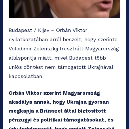
Budapest / Kijev – Orbán Viktor
nyilatkozatában arról beszélt, hogy szerinte
Volodimir Zelenszkij frusztrált Magyarország
álláspontja miatt, mivel Budapest több
uniós döntést nem támogatott Ukrajnával
kapcsolatban.
Orbán Viktor szerint Magyarország
akadálya annak, hogy Ukrajna gyorsan
megkapja a Brüsszel által biztosított
pénzügyi és politikai támogatásokat, és
úgy fogalmazott, hogy emiatt Zelenszkij