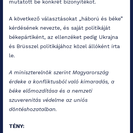
mutatott be konkrét bizonyítékot.
A következő választásokat „háború és béke”
kérdésének nevezte, és saját politikáját
békepártiként, az ellenzéket pedig Ukrajna
és Brüsszel politikájához közel állóként írta
le.
A miniszterelnök szerint Magyarország
érdeke a konfliktusból való kimaradás, a
béke előmozdítása és a nemzeti
szuverenitás védelme az uniós
döntéshozatalban.
TÉNY: