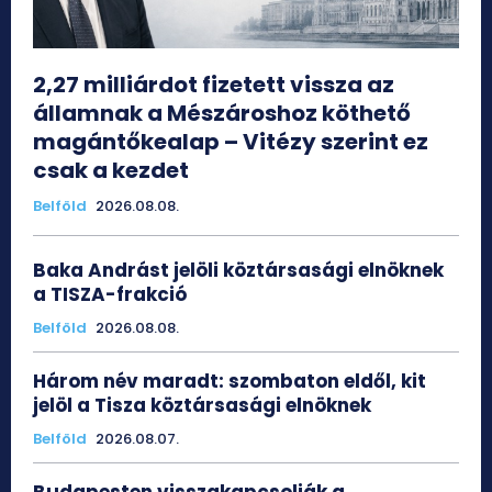
2,27 milliárdot fizetett vissza az
államnak a Mészároshoz köthető
magántőkealap – Vitézy szerint ez
csak a kezdet
Belföld
2026.08.08.
Baka Andrást jelöli köztársasági elnöknek
a TISZA-frakció
Belföld
2026.08.08.
Három név maradt: szombaton eldől, kit
jelöl a Tisza köztársasági elnöknek
Belföld
2026.08.07.