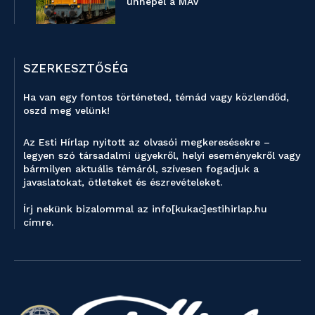
ünnepel a MÁV
SZERKESZTŐSÉG
Ha van egy fontos történeted, témád vagy közlendőd,
oszd meg velünk!
Az Esti Hírlap nyitott az olvasói megkeresésekre –
legyen szó társadalmi ügyekről, helyi eseményekről vagy
bármilyen aktuális témáról, szívesen fogadjuk a
javaslatokat, ötleteket és észrevételeket.
Írj nekünk bizalommal az info[kukac]estihirlap.hu
címre.