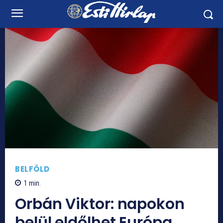
BELFÖLD
1
min.
Orbán Viktor: napokon
belül eldőlhet Európa