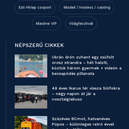
Esti Hírlap csoport
Modell / hostess / casting
Maxline VIP
Világfesztivál
NÉPSZERŰ CIKKEK
Ukrán drón zuhant egy zsúfolt
orosz strandra – hét halott,
köztük három gyermek + videón a
becsapódás pillanata
48 éves Ikarus tér vissza Siófokra
– négy napon át jár a
nosztalgiabusz
Százéves BCmot, hatvanéves
Púpos – különleges retró évvel