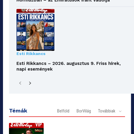
Hormuzban – az Emirátusok Iránt vádolja
Esti Rikkancs
Esti Rikkancs – 2026. augusztus 9. Friss hírek,
napi események
Témák
Belföld
BorVilág
Továbbiak