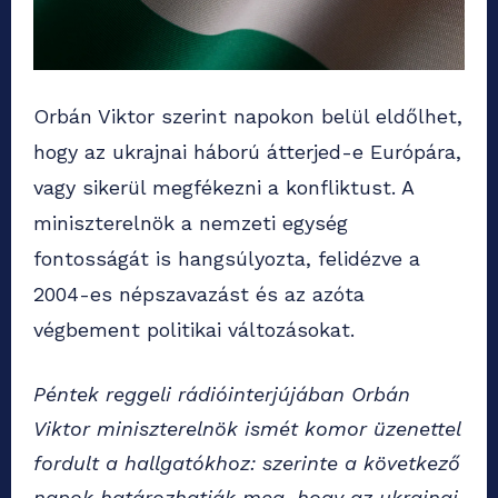
Orbán Viktor szerint napokon belül eldőlhet,
hogy az ukrajnai háború átterjed-e Európára,
vagy sikerül megfékezni a konfliktust. A
miniszterelnök a nemzeti egység
fontosságát is hangsúlyozta, felidézve a
2004-es népszavazást és az azóta
végbement politikai változásokat.
Péntek reggeli rádióinterjújában Orbán
Viktor miniszterelnök ismét komor üzenettel
fordult a hallgatókhoz: szerinte a következő
napok határozhatják meg, hogy az ukrajnai