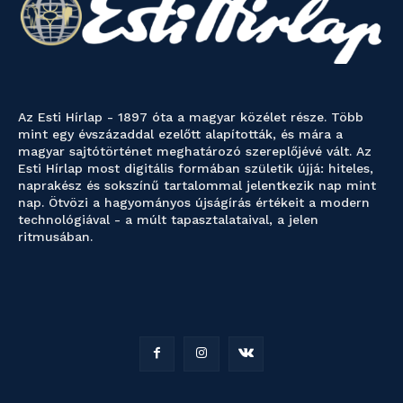
Az Esti Hírlap - 1897 óta a magyar közélet része. Több
mint egy évszázaddal ezelőtt alapították, és mára a
magyar sajtótörténet meghatározó szereplőjévé vált. Az
Esti Hírlap most digitális formában születik újjá: hiteles,
naprakész és sokszínű tartalommal jelentkezik nap mint
nap. Ötvözi a hagyományos újságírás értékeit a modern
technológiával - a múlt tapasztalataival, a jelen
ritmusában.