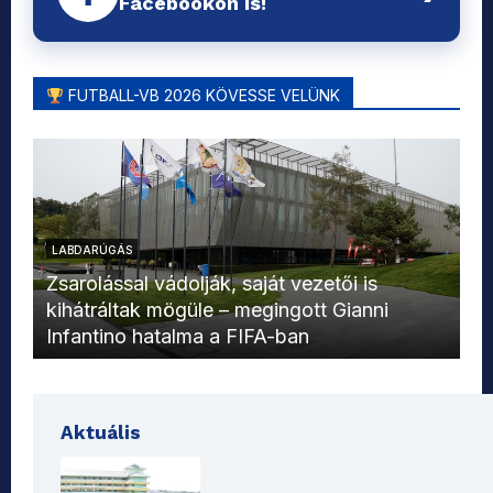
Facebookon is!
FUTBALL-VB 2026 KÖVESSE VELÜNK
LABDARÚGÁS
L
Zsarolással vádolják, saját vezetői is
kihátráltak mögüle – megingott Gianni
Mo
Infantino hatalma a FIFA-ban
el
Aktuális