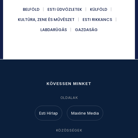
BELFÖLD
ESTI ÜDVÖZLETEK
KÜLFÖLD
KULTÚRA, ZENE ÉS MŰVÉSZET
ESTI RIKKANCS
LABDARÚGÁS
GAZDASÁG
KÖVESSEN MINKET
OLDALAK
Esti Hírlap
Maxline Media
KÖZÖSSÉGEK