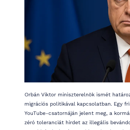
Orbán Viktor miniszterelnök ismét határo
migrációs politikával kapcsolatban. Egy f
YouTube-csatornáján jelent meg, a kormán
zéró toleranciát hirdet az illegális bev