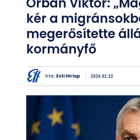
Orbán Viktor: „M
kér a migránsokbó
megerősítette áll
kormányfő
írta:
Esti Hírlap
2026.02.22.