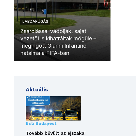
LABDARÚGÁS
LABDAR
Zsarolással vádolják, saját
vezetői is kihátráltak mögüle –
Molinóv
megingott Gianni Infantino
szurkol
hatalma a FIFA-ban
meccsk
Aktuális
Esti Budapest
Tovább bővült az éjszakai