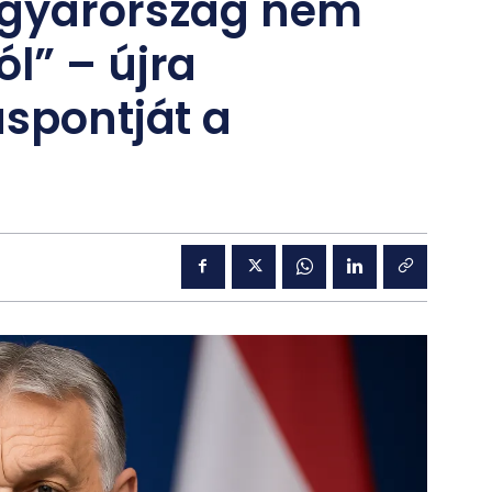
agyarország nem
l” – újra
áspontját a