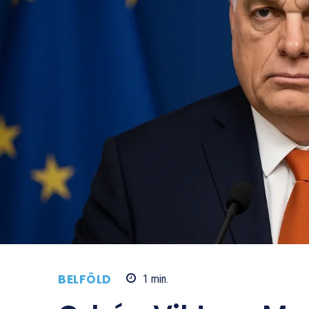
BELFÖLD
1
min.