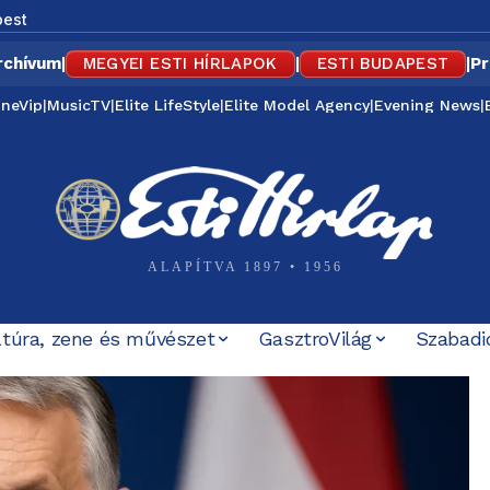
est
rchívum
|
MEGYEI ESTI HÍRLAPOK
|
ESTI BUDAPEST
|
Pr
ineVip
|
MusicTV
|
Elite LifeStyle
|
Elite Model Agency
|
Evening News
|
ALAPÍTVA 1897 • 1956
ltúra, zene és művészet
GasztroVilág
Szabadi