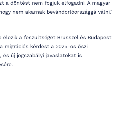
t a döntést nem fogjuk elfogadni. A magyar
hogy nem akarnak bevándorlóországgá válni.”
b élezik a feszültséget Brüsszel és Budapest
 a migrációs kérdést a 2025-ös őszi
 és új jogszabályi javaslatokat is
sére.