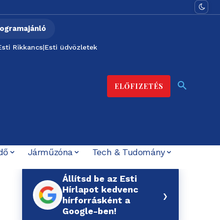
ogramajánló
Esti Rikkancs
|
Esti üdvözletek
ELŐFIZETÉS
dő
Járműzóna
Tech & Tudomány
Állítsd be az Esti
Hírlapot kedvenc
›
hírforrásként a
Google-ben!