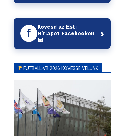
Kövesd az Esti
f
›
Hírlapot Facebookon
is!
FUTBALL-VB 2026 KÖVESSE VELÜNK