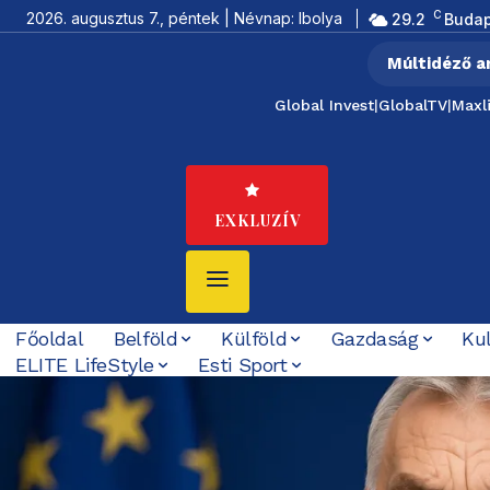
C
2026. augusztus 7., péntek | Névnap: Ibolya
29.2
Budap
Múltidéző a
Global Invest
|
GlobalTV
|
Maxl
EXKLUZÍV
Főoldal
Belföld
Külföld
Gazdaság
Ku
ELITE LifeStyle
Esti Sport