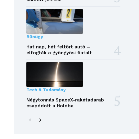
Bűnügy
Hat nap, hét feltört autó –
elfogták a gyöngyösi fiatalt
Tech & Tudomány
Négytonnás SpaceX-rakétadarab
csapódott a Holdba