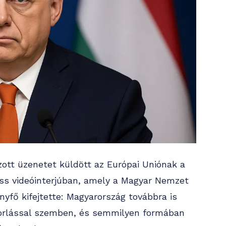
zott üzenetet küldött az Európai Uniónak a
riss videóinterjúban, amely a Magyar Nemzet
yfő kifejtette: Magyarország továbbra is
ándorlással szemben, és semmilyen formában