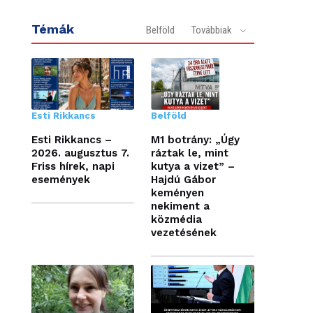
Témák
Belföld
Továbbiak
Esti Rikkancs
Belföld
Esti Rikkancs –
M1 botrány: „Úgy
2026. augusztus 7.
ráztak le, mint
Friss hírek, napi
kutya a vizet” –
események
Hajdú Gábor
keményen
nekiment a
közmédia
vezetésének