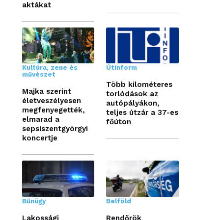
aktákat
Kultúra, zene és
Útinform
művészet
Több kilométeres
Majka szerint
torlódások az
életveszélyesen
autópályákon,
megfenyegették,
teljes útzár a 37-es
elmarad a
főúton
sepsiszentgyörgyi
koncertje
Bűnügy
Belföld
Lakossági
Rendőrök