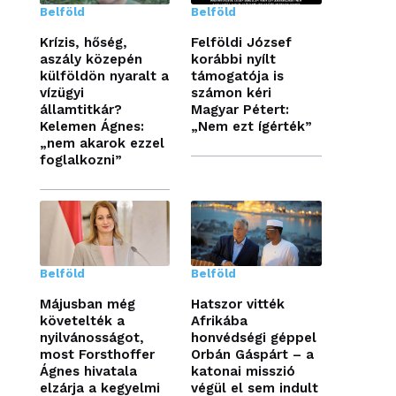
Belföld
Belföld
Krízis, hőség,
Felföldi József
aszály közepén
korábbi nyílt
külföldön nyaralt a
támogatója is
vízügyi
számon kéri
államtitkár?
Magyar Pétert:
Kelemen Ágnes:
„Nem ezt ígérték”
„nem akarok ezzel
foglalkozni”
Belföld
Belföld
Májusban még
Hatszor vitték
követelték a
Afrikába
nyilvánosságot,
honvédségi géppel
most Forsthoffer
Orbán Gáspárt – a
Ágnes hivatala
katonai misszió
elzárja a kegyelmi
végül el sem indult