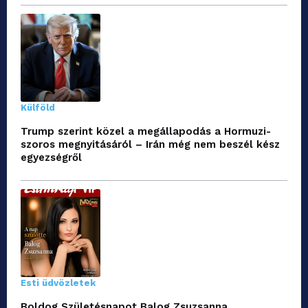
Külföld
Trump szerint közel a megállapodás a Hormuzi-
szoros megnyitásáról – Irán még nem beszél kész
egyezségről
Esti üdvözletek
Boldog Születésnapot Balog Zsuzsanna