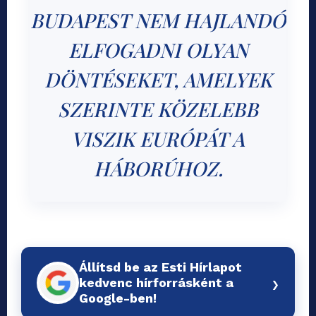
BUDAPEST NEM HAJLANDÓ
ELFOGADNI OLYAN
DÖNTÉSEKET, AMELYEK
SZERINTE KÖZELEBB
VISZIK EURÓPÁT A
HÁBORÚHOZ.
Állítsd be az Esti Hírlapot
›
kedvenc hírforrásként a
Google-ben!