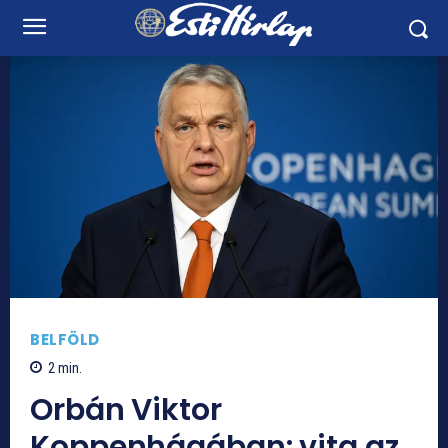
BELFÖLD
2
min.
Orbán Viktor
Koppenhágában: vita az