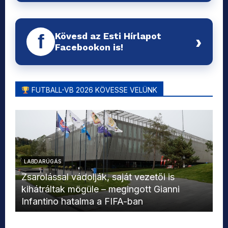
Kövesd az Esti Hírlapot
f
›
Facebookon is!
FUTBALL-VB 2026 KÖVESSE VELÜNK
LABDARÚGÁS
L
Zsarolással vádolják, saját vezetői is
kihátráltak mögüle – megingott Gianni
Mo
Infantino hatalma a FIFA-ban
el