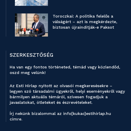
Toroczkai: A politika felelős a
válságért – azt is megkérdezte,
biztosan újraindítják-e Paksot
SZERKESZTŐSÉG
Ha van egy fontos történeted, témád vagy közlendőd,
oszd meg velünk!
Az Esti Hírlap nyitott az olvasói megkeresésekre –
legyen szó társadalmi ügyekről, helyi eseményekről vagy
bármilyen aktuális témáról, szívesen fogadjuk a
javaslatokat, ötleteket és észrevételeket.
Írj nekünk bizalommal az info[kukac]estihirlap.hu
címre.