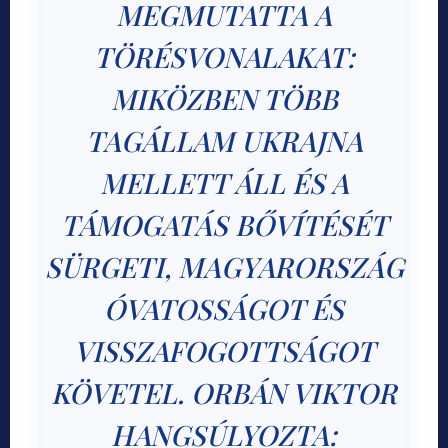
MEGMUTATTA A
TÖRÉSVONALAKAT:
MIKÖZBEN TÖBB
TAGÁLLAM UKRAJNA
MELLETT ÁLL ÉS A
TÁMOGATÁS BŐVÍTÉSÉT
SÜRGETI, MAGYARORSZÁG
ÓVATOSSÁGOT ÉS
VISSZAFOGOTTSÁGOT
KÖVETEL. ORBÁN VIKTOR
HANGSÚLYOZTA: