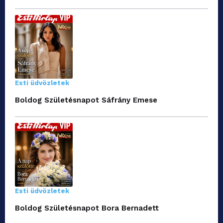
Esti üdvözletek
Boldog Születésnapot Sáfrány Emese
Esti üdvözletek
Boldog Születésnapot Bora Bernadett