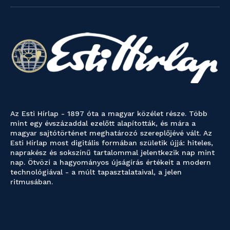
Az Esti Hírlap - 1897 óta a magyar közélet része. Több
mint egy évszázaddal ezelőtt alapították, és mára a
magyar sajtótörténet meghatározó szereplőjévé vált. Az
Esti Hírlap most digitális formában születik újjá: hiteles,
naprakész és sokszínű tartalommal jelentkezik nap mint
nap. Ötvözi a hagyományos újságírás értékeit a modern
technológiával - a múlt tapasztalataival, a jelen
ritmusában.