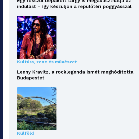
Egy rosszul bepakolt tárgy is megakaszthatja az
indulást – így készüljön a repülőtéri poggyásszal
Kultúra, zene és művészet
Lenny Kravitz, a rocklegenda ismét meghódította
Budapestet
Külföld