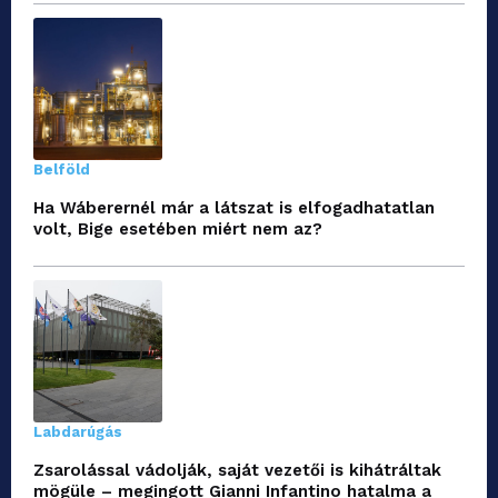
Belföld
Ha Wáberernél már a látszat is elfogadhatatlan
volt, Bige esetében miért nem az?
Labdarúgás
Zsarolással vádolják, saját vezetői is kihátráltak
mögüle – megingott Gianni Infantino hatalma a