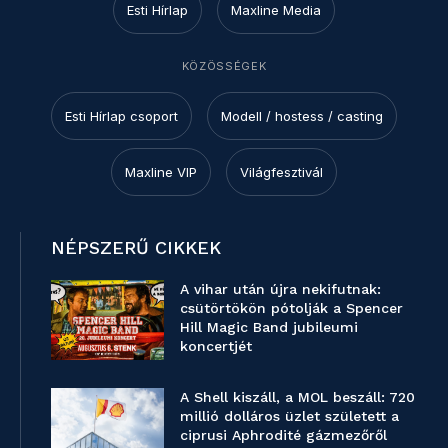
Esti Hírlap
Maxline Media
KÖZÖSSÉGEK
Esti Hírlap csoport
Modell / hostess / casting
Maxline VIP
Világfesztivál
NÉPSZERŰ CIKKEK
A vihar után újra nekifutnak:
csütörtökön pótolják a Spencer
Hill Magic Band jubileumi
koncertjét
A Shell kiszáll, a MOL beszáll: 720
millió dolláros üzlet született a
ciprusi Aphrodité gázmezőről