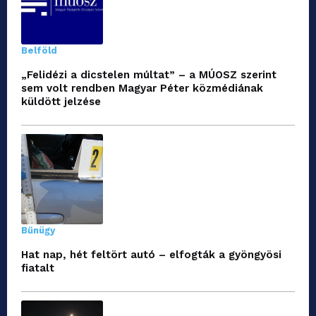
Belföld
„Felidézi a dicstelen múltat” – a MÚOSZ szerint
sem volt rendben Magyar Péter közmédiának
küldött jelzése
Bűnügy
Hat nap, hét feltört autó – elfogták a gyöngyösi
fiatalt