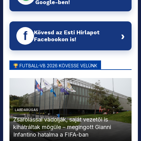
Google-ben!
Kövesd az Esti Hírlapot
f
›
Facebookon is!
FUTBALL-VB 2026 KÖVESSE VELÜNK
LABDARÚGÁS
L
Zsarolással vádolják, saját vezetői is
kihátráltak mögüle – megingott Gianni
Mo
Infantino hatalma a FIFA-ban
el