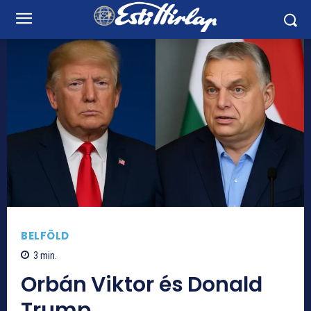
BELFÖLD
3
min.
Orbán Viktor és Donald
Trump