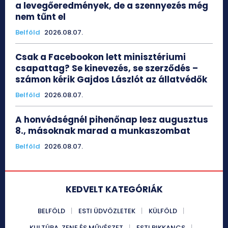
a levegőeredmények, de a szennyezés még
nem tűnt el
Belföld
2026.08.07.
Csak a Facebookon lett minisztériumi
csapattag? Se kinevezés, se szerződés –
számon kérik Gajdos Lászlót az állatvédők
Belföld
2026.08.07.
A honvédségnél pihenőnap lesz augusztus
8., másoknak marad a munkaszombat
Belföld
2026.08.07.
KEDVELT KATEGÓRIÁK
BELFÖLD
ESTI ÜDVÖZLETEK
KÜLFÖLD
KULTÚRA, ZENE ÉS MŰVÉSZET
ESTI RIKKANCS