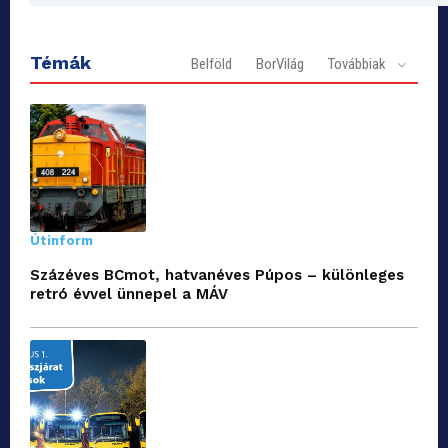
Témák
Belföld
BorVilág
Továbbiak
Útinform
Százéves BCmot, hatvanéves Púpos – különleges
retró évvel ünnepel a MÁV