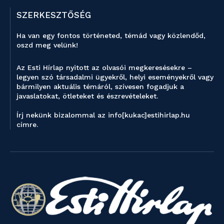
SZERKESZTŐSÉG
Ha van egy fontos történeted, témád vagy közlendőd,
oszd meg velünk!
Az Esti Hírlap nyitott az olvasói megkeresésekre –
legyen szó társadalmi ügyekről, helyi eseményekről vagy
bármilyen aktuális témáról, szívesen fogadjuk a
javaslatokat, ötleteket és észrevételeket.
Írj nekünk bizalommal az info[kukac]estihirlap.hu
címre.