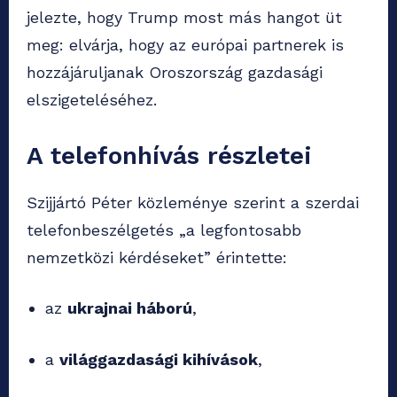
jelezte, hogy Trump most más hangot üt
meg: elvárja, hogy az európai partnerek is
hozzájáruljanak Oroszország gazdasági
elszigeteléséhez.
A telefonhívás részletei
Szijjártó Péter közleménye szerint a szerdai
telefonbeszélgetés „a legfontosabb
nemzetközi kérdéseket” érintette:
az
ukrajnai háború
,
a
világgazdasági kihívások
,