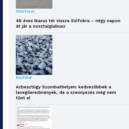
Útinform
48 éves Ikarus tér vissza Siófokra – négy napon
át jár a nosztalgiabusz
Belföld
Azbesztügy Szombathelyen: kedvezőbbek a
levegőeredmények, de a szennyezés még nem
tűnt el