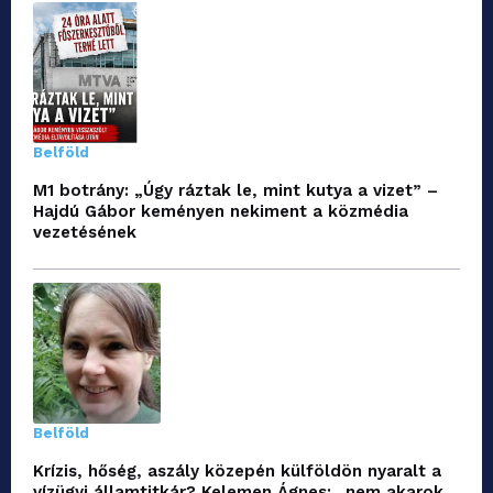
Belföld
M1 botrány: „Úgy ráztak le, mint kutya a vizet” –
Hajdú Gábor keményen nekiment a közmédia
vezetésének
Belföld
Krízis, hőség, aszály közepén külföldön nyaralt a
vízügyi államtitkár? Kelemen Ágnes: „nem akarok