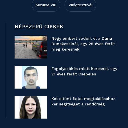
Maxline VIP
Világfesztivál
NÉPSZERŰ CIKKEK
Négy embert sodort el a Duna
Dunakeszinél, egy 29 éves férfit
még keresnek
Fogolyszökés miatt keresnek egy
21 éves férfit Csepelen
Két eltűnt fiatal megtalálásához
kér segítséget a rendőrség