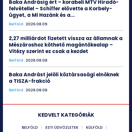
Baka Andrásig ért – korabeli MTV Híradó-
felvétellel – Schiffer elővette a Korbely-
ügyet, a Mi Hazánk és a...
Belföld
2026.08.09.
2,27 milliárdot fizetett vissza az államnak a
Mészároshoz köthető magántőkealap –
Vitézy szerint ez csak a kezdet
Belföld
2026.08.08.
Baka Andrást jelöli köztársasági elnöknek
a TISZA-frakció
Belföld
2026.08.08.
KEDVELT KATEGÓRIÁK
BELFÖLD
ESTI ÜDVÖZLETEK
KÜLFÖLD