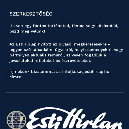
SZERKESZTŐSÉG
Ha van egy fontos történeted, témád vagy közlendőd,
oszd meg velünk!
Az Esti Hírlap nyitott az olvasói megkeresésekre –
legyen szó társadalmi ügyekről, helyi eseményekről vagy
bármilyen aktuális témáról, szívesen fogadjuk a
javaslatokat, ötleteket és észrevételeket.
Írj nekünk bizalommal az info[kukac]estihirlap.hu
címre.