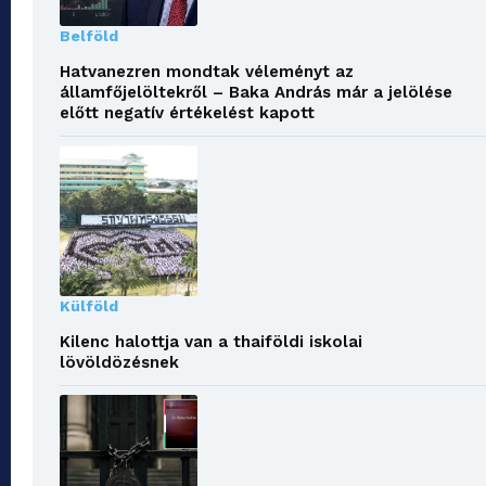
Belföld
Hatvanezren mondtak véleményt az
államfőjelöltekről – Baka András már a jelölése
előtt negatív értékelést kapott
Külföld
Kilenc halottja van a thaiföldi iskolai
lövöldözésnek