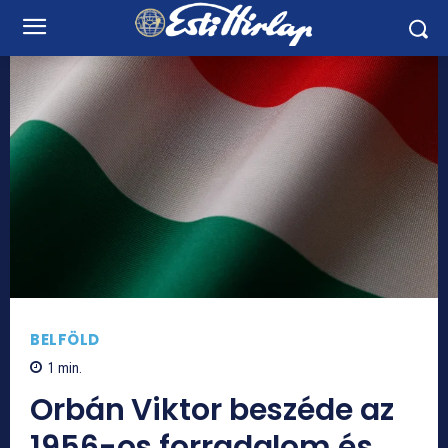
BELFÖLD
1
min.
Orbán Viktor beszéde az
1956-os forradalom és