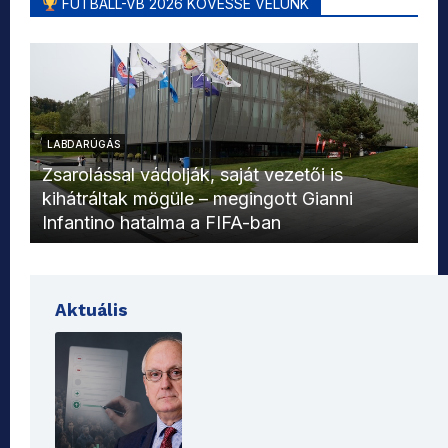
FUTBALL-VB 2026 KÖVESSE VELÜNK
LABDARÚGÁS
L
Zsarolással vádolják, saját vezetői is
kihátráltak mögüle – megingott Gianni
Mo
Infantino hatalma a FIFA-ban
el
Aktuális