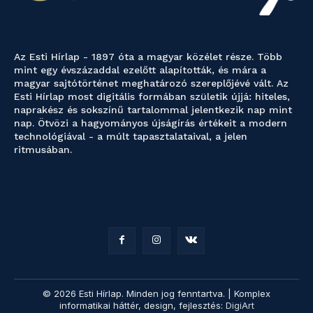
Az Esti Hírlap - 1897 óta a magyar közélet része. Több
mint egy évszázaddal ezelőtt alapították, és mára a
magyar sajtótörténet meghatározó szereplőjévé vált. Az
Esti Hírlap most digitális formában születik újjá: hiteles,
naprakész és sokszínű tartalommal jelentkezik nap mint
nap. Ötvözi a hagyományos újságírás értékeit a modern
technológiával - a múlt tapasztalataival, a jelen
ritmusában.
© 2026 Esti Hírlap. Minden jog fenntartva. | Komplex
informatikai háttér, design, fejlesztés:
DigiArt