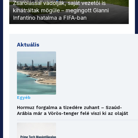
L
Zsarolással vádolják, saját vezetői is
kihátráltak mögüle – megingott Gianni
Mo
Infantino hatalma a FIFA-ban
el
Aktuális
Egyéb
Hormuz forgalma a tizedére zuhant – Szaúd-
Arábia már a Vörös-tenger felé viszi ki az olaját