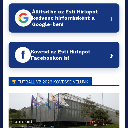
Állítsd be az Esti Hírlapot
›
kedvenc hírforrásként a
Google-ben!
Kövesd az Esti Hírlapot
f
›
Facebookon is!
FUTBALL-VB 2026 KÖVESSE VELÜNK
LABDARÚGÁS