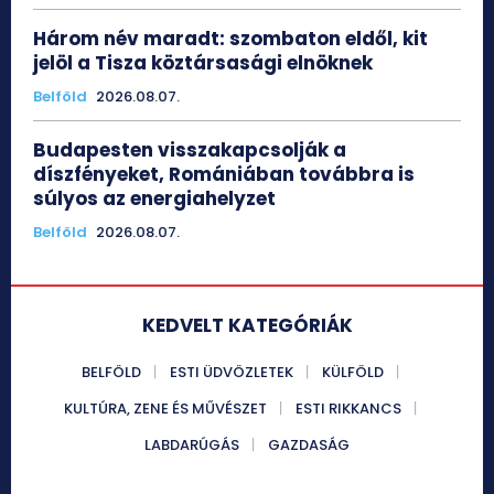
Három név maradt: szombaton eldől, kit
jelöl a Tisza köztársasági elnöknek
Belföld
2026.08.07.
Budapesten visszakapcsolják a
díszfényeket, Romániában továbbra is
súlyos az energiahelyzet
Belföld
2026.08.07.
KEDVELT KATEGÓRIÁK
BELFÖLD
ESTI ÜDVÖZLETEK
KÜLFÖLD
KULTÚRA, ZENE ÉS MŰVÉSZET
ESTI RIKKANCS
LABDARÚGÁS
GAZDASÁG