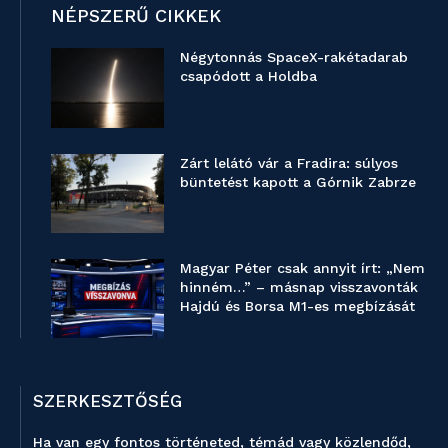
NÉPSZERŰ CIKKEK
Négytonnás SpaceX-rakétadarab
csapódott a Holdba
Zárt lelátó vár a Fradira: súlyos
büntetést kapott a Górnik Zabrze
Magyar Péter csak annyit írt: „Nem
hinném…” – másnap visszavonták
Hajdú és Borsa M1-es megbízását
SZERKESZTŐSÉG
Ha van egy fontos történeted, témád vagy közlendőd,