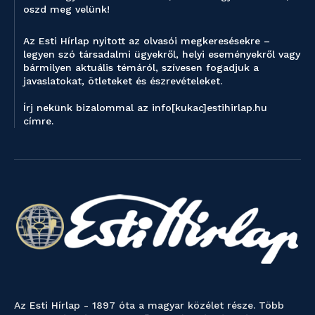
oszd meg velünk!
Az Esti Hírlap nyitott az olvasói megkeresésekre –
legyen szó társadalmi ügyekről, helyi eseményekről vagy
bármilyen aktuális témáról, szívesen fogadjuk a
javaslatokat, ötleteket és észrevételeket.
Írj nekünk bizalommal az info[kukac]estihirlap.hu
címre.
Az Esti Hírlap - 1897 óta a magyar közélet része. Több