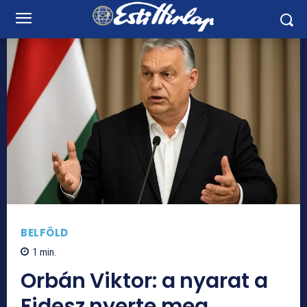
BELFÖLD
1
min.
Orbán Viktor: a nyarat a
Fidesz nyerte meg