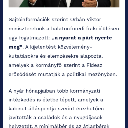
Sajtóinformációk szerint Orbán Viktor
miniszterelnök a balatonfüredi frakcióülésen
úgy fogalmazott:
„a nyarat a párt nyerte
meg”
. A kijelentést közvélemény-
kutatásokra és elemzésekre alapozta,
amelyek a kormányfő szerint a Fidesz
erősödését mutatják a politikai mezőnyben.
A nyár hónapjaiban több kormányzati
intézkedés is életbe lépett, amelyek a
kabinet álláspontja szerint érezhetően
javították a családok és a nyugdíjasok
helyzetét. A minimálbér és az átlagbérek