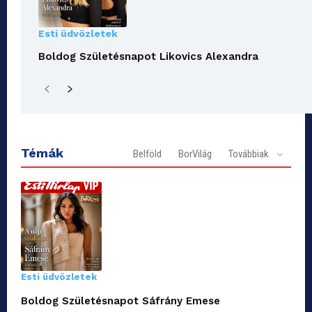
Esti üdvözletek
Boldog Születésnapot Likovics Alexandra
Témák
Belföld
BorVilág
Továbbiak
Esti üdvözletek
Boldog Születésnapot Sáfrány Emese