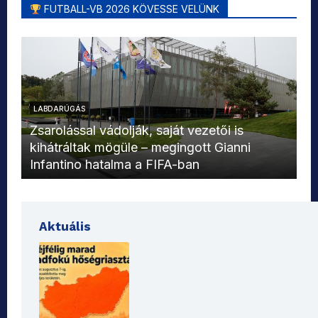
FUTBALL-VB 2026 KÖVESSE VELÜNK
LABDARÚGÁS
L
Zsarolással vádolják, saját vezetői is
kihátráltak mögüle – megingott Gianni
Mo
Infantino hatalma a FIFA-ban
el
Aktuális