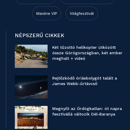
Maxline VIP
Világfesztivál
NÉPSZERŰ CIKKEK
Két tűzoltó helikopter ütközött
össze Görögországban, két ember
meghalt + videó
Rejtőzködő óriásbolygót talált a
James Webb-űrtávcső
Megnyílt az Ördögkatlan: öt napra
fesztivállá változik Dél-Baranya