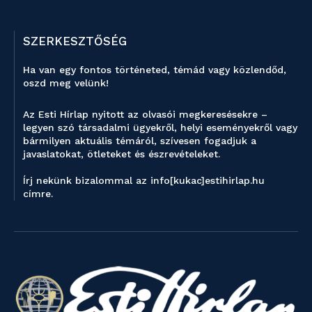
SZERKESZTŐSÉG
Ha van egy fontos történeted, témád vagy közlendőd,
oszd meg velünk!
Az Esti Hírlap nyitott az olvasói megkeresésekre –
legyen szó társadalmi ügyekről, helyi eseményekről vagy
bármilyen aktuális témáról, szívesen fogadjuk a
javaslatokat, ötleteket és észrevételeket.
Írj nekünk bizalommal az info[kukac]estihirlap.hu
címre.