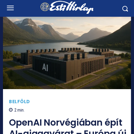
BELFÖLD
2
min.
OpenAI Norvégiában épít
AI-gigagyárat – Európa új