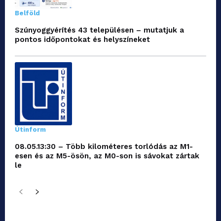
Belföld
Szúnyoggyérítés 43 településen – mutatjuk a
pontos időpontokat és helyszíneket
Útinform
08.05.13:30 – Több kilométeres torlódás az M1-
esen és az M5-ösön, az M0-son is sávokat zártak
le