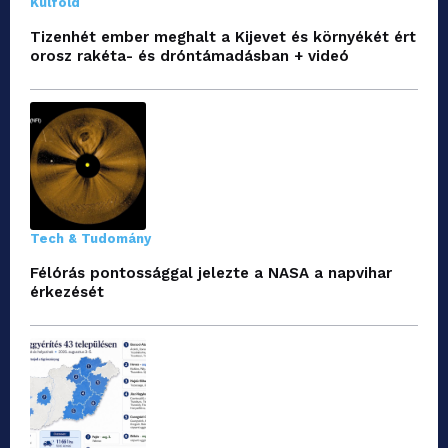
Külföld
Tizenhét ember meghalt a Kijevet és környékét ért
orosz rakéta- és dróntámadásban + videó
Tech & Tudomány
Félórás pontossággal jelezte a NASA a napvihar
érkezését