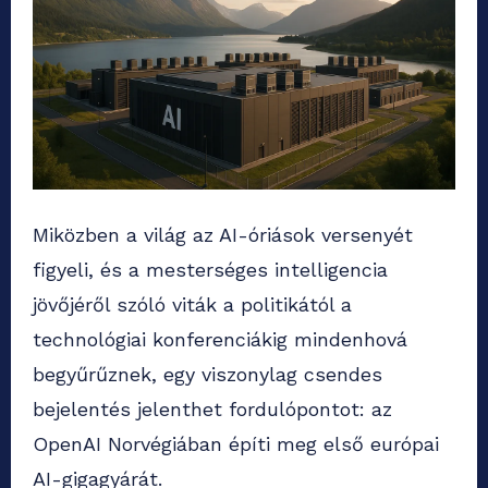
Miközben a világ az AI-óriások versenyét
figyeli, és a mesterséges intelligencia
jövőjéről szóló viták a politikától a
technológiai konferenciákig mindenhová
begyűrűznek, egy viszonylag csendes
bejelentés jelenthet fordulópontot: az
OpenAI Norvégiában építi meg első európai
AI-gigagyárát.