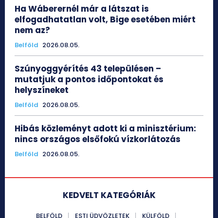
Ha Wáberernél már a látszat is
elfogadhatatlan volt, Bige esetében miért
nem az?
Belföld
2026.08.05.
Szúnyoggyérítés 43 településen –
mutatjuk a pontos időpontokat és
helyszíneket
Belföld
2026.08.05.
Hibás közleményt adott ki a minisztérium:
nincs országos elsőfokú vízkorlátozás
Belföld
2026.08.05.
KEDVELT KATEGÓRIÁK
BELFÖLD
ESTI ÜDVÖZLETEK
KÜLFÖLD