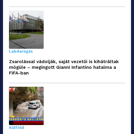
Labdarúgás
Zsarolással vádolják, saját vezetői is kihátráltak
mögüle – megingott Gianni Infantino hatalma a
FIFA-ban
Külföld