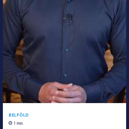
BELFÖLD
1
min.