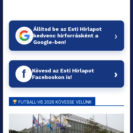
Állítsd be az Esti Hírlapot
›
kedvenc hírforrásként a
Google-ben!
Kövesd az Esti Hírlapot
f
›
Facebookon is!
FUTBALL-VB 2026 KÖVESSE VELÜNK