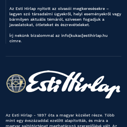
Az Esti Hírlap nyitott az olvasói megkeresésekre –
legyen szó társadalmi ügyekről, helyi eseményekről vagy
bármilyen aktuális témáról, szívesen fogadjuk a
javaslatokat, ötleteket és észrevételeket.
Írj nekünk bizalommal az info[kukac]estihirlap.hu
címre.
Az Esti Hírlap - 1897 óta a magyar közélet része. Több
mint egy évszázaddal ezelőtt alapították, és mára a
magyar sajtótörténet meghatározó szereplőjévé vált. Az