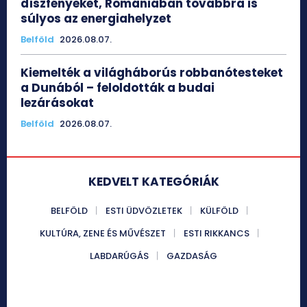
díszfényeket, Romániában továbbra is
súlyos az energiahelyzet
Belföld
2026.08.07.
Kiemelték a világháborús robbanótesteket
a Dunából – feloldották a budai
lezárásokat
Belföld
2026.08.07.
KEDVELT KATEGÓRIÁK
BELFÖLD
ESTI ÜDVÖZLETEK
KÜLFÖLD
KULTÚRA, ZENE ÉS MŰVÉSZET
ESTI RIKKANCS
LABDARÚGÁS
GAZDASÁG