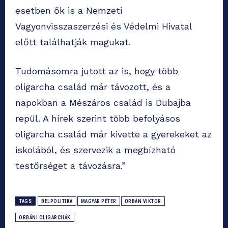
esetben ők is a Nemzeti
Vagyonvisszaszerzési és Védelmi Hivatal
előtt találhatják magukat.
Tudomásomra jutott az is, hogy több
oligarcha család már távozott, és a
napokban a Mészáros család is Dubajba
repül. A hírek szerint több befolyásos
oligarcha család már kivette a gyerekeket az
iskolából, és szervezik a megbízható
testőrséget a távozásra.”
TAGS
BELPOLITIKA
MAGYAR PÉTER
ORBÁN VIKTOR
ORBÁNI OLIGARCHÁK