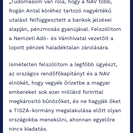
„Tudomásom van róla, hogy a NAV több,
Rogán Antal köréhez tartozó nagyértékű
utalást felfüggesztett a bankok jelzései
alapján, pénzmosás gyanújával. Felszólítom
a Nemzeti Adó- és Vámhivatal vezetőit a
lopott pénzek haladéktalan zárolására.
Ismételten felszólítom a legfőbb ügyészt,
az országos rendőfőkapitányt és a NAV
elnökét, hogy vegyék őrizetbe a magyar
embereket sok ezer milliárd forinttal
megkárosító bűnözőket, és ne hagyják őket
a TISZA-kormány megalakulása előtt olyan
országokba menekülni, ahonnan egyelőre
nincs kiadatás.