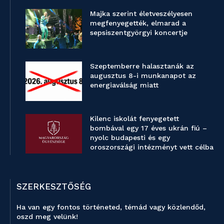
Majka szerint életveszélyesen
megfenyegették, elmarad a
sepsiszentgyörgyi koncertje
Szeptemberre halasztanák az
augusztus 8-i munkanapot az
energiaválság miatt
Kilenc iskolát fenyegetett
bombával egy 17 éves ukrán fiú –
nyolc budapesti és egy
oroszországi intézményt vett célba
SZERKESZTŐSÉG
Ha van egy fontos történeted, témád vagy közlendőd,
oszd meg velünk!