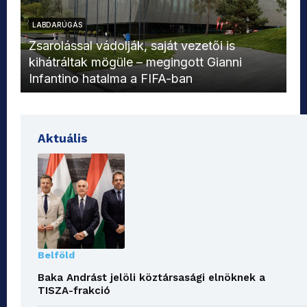
LABDARÚGÁS
L
Zsarolással vádolják, saját vezetői is
kihátráltak mögüle – megingott Gianni
Mo
Infantino hatalma a FIFA-ban
el
Aktuális
Belföld
Baka Andrást jelöli köztársasági elnöknek a
TISZA-frakció