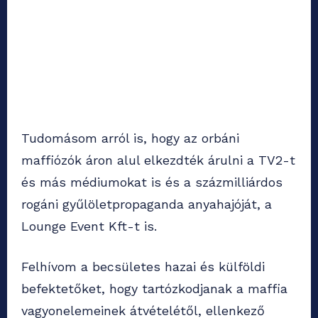
Tudomásom arról is, hogy az orbáni
maffiózók áron alul elkezdték árulni a TV2-t
és más médiumokat is és a százmilliárdos
rogáni gyűlöletpropaganda anyahajóját, a
Lounge Event Kft-t is.
Felhívom a becsületes hazai és külföldi
befektetőket, hogy tartózkodjanak a maffia
vagyonelemeinek átvételétől, ellenkező