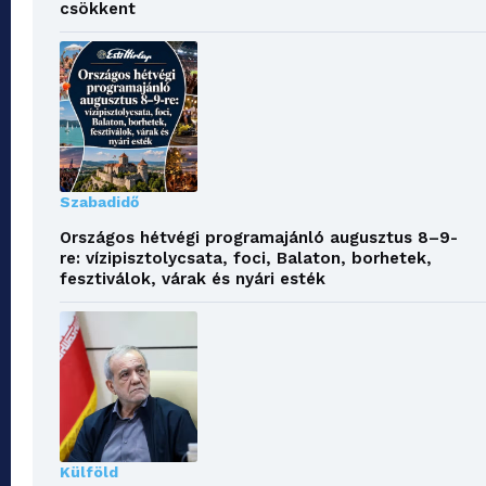
csökkent
Szabadidő
Országos hétvégi programajánló augusztus 8–9-
re: vízipisztolycsata, foci, Balaton, borhetek,
fesztiválok, várak és nyári esték
Külföld