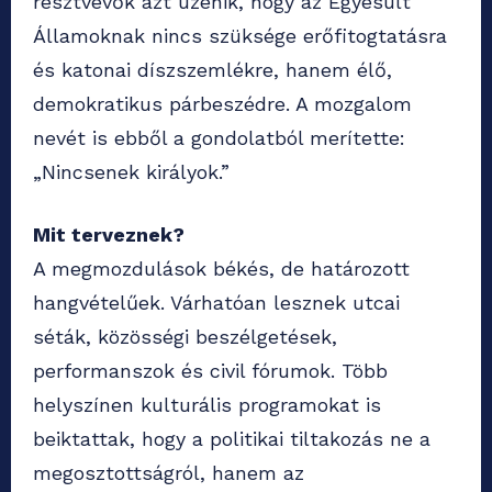
résztvevők azt üzenik, hogy az Egyesült
Államoknak nincs szüksége erőfitogtatásra
és katonai díszszemlékre, hanem élő,
demokratikus párbeszédre. A mozgalom
nevét is ebből a gondolatból merítette:
„Nincsenek királyok.”
Mit terveznek?
A megmozdulások békés, de határozott
hangvételűek. Várhatóan lesznek utcai
séták, közösségi beszélgetések,
performanszok és civil fórumok. Több
helyszínen kulturális programokat is
beiktattak, hogy a politikai tiltakozás ne a
megosztottságról, hanem az