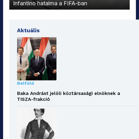
Infantino hatalma a FIFA-ban
el
Aktuális
Belföld
Baka Andrást jelöli köztársasági elnöknek a
TISZA-frakció