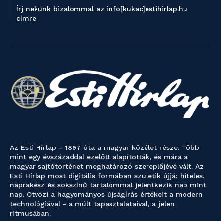
Írj nekünk bizalommal az info[kukac]estihirlap.hu
címre.
Az Esti Hírlap - 1897 óta a magyar közélet része. Több
mint egy évszázaddal ezelőtt alapították, és mára a
magyar sajtótörténet meghatározó szereplőjévé vált. Az
Esti Hírlap most digitális formában születik újjá: hiteles,
naprakész és sokszínű tartalommal jelentkezik nap mint
nap. Ötvözi a hagyományos újságírás értékeit a modern
technológiával - a múlt tapasztalataival, a jelen
ritmusában.