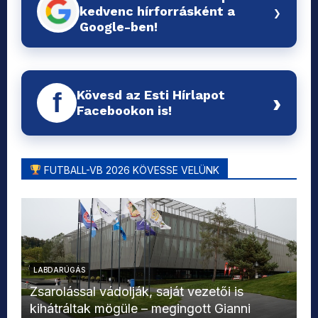
›
kedvenc hírforrásként a
Google-ben!
Kövesd az Esti Hírlapot
f
›
Facebookon is!
FUTBALL-VB 2026 KÖVESSE VELÜNK
LABDARÚGÁS
L
Zsarolással vádolják, saját vezetői is
kihátráltak mögüle – megingott Gianni
Mo