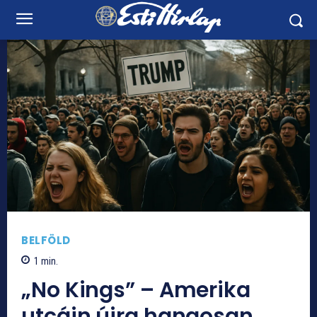
BELFÖLD
1
min.
„No Kings” – Amerika
utcáin újra hangosan