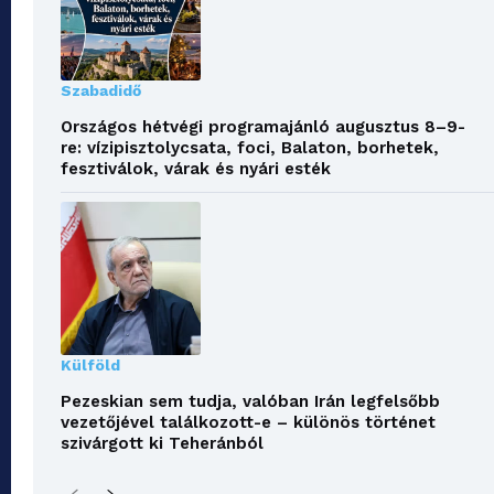
Szabadidő
Országos hétvégi programajánló augusztus 8–9-
re: vízipisztolycsata, foci, Balaton, borhetek,
fesztiválok, várak és nyári esték
Külföld
Pezeskian sem tudja, valóban Irán legfelsőbb
vezetőjével találkozott-e – különös történet
szivárgott ki Teheránból