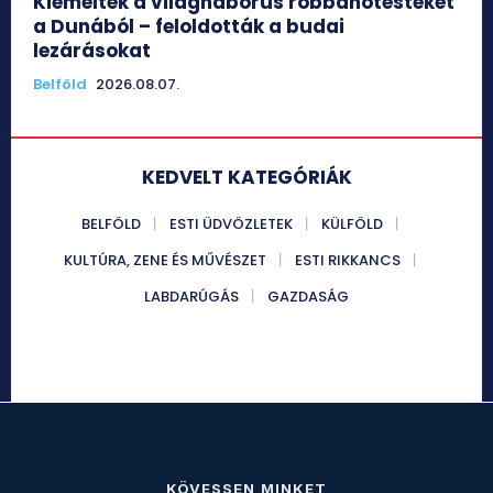
Kiemelték a világháborús robbanótesteket
a Dunából – feloldották a budai
lezárásokat
Belföld
2026.08.07.
KEDVELT KATEGÓRIÁK
BELFÖLD
ESTI ÜDVÖZLETEK
KÜLFÖLD
KULTÚRA, ZENE ÉS MŰVÉSZET
ESTI RIKKANCS
LABDARÚGÁS
GAZDASÁG
KÖVESSEN MINKET