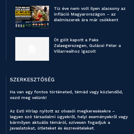
Tíz éve nem volt ilyen alacsony az
infláció Magyarországon – az
élelmiszerek ára már csökkent
Öt gólt kapott a Paks
Zalaegerszegen, Gulácsi Péter a
Villarrealhoz igazolt
SZERKESZTŐSÉG
Ha van egy fontos történeted, témád vagy közlendőd,
oszd meg velünk!
Az Esti Hírlap nyitott az olvasói megkeresésekre –
legyen szó társadalmi ügyekről, helyi eseményekről vagy
bármilyen aktuális témáról, szívesen fogadjuk a
javaslatokat, ötleteket és észrevételeket.