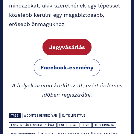
mindazokat, akik szeretnének egy lépéssel
közelebb kerülni egy magabiztosabb,
erősebb önmagukhoz.
Jegyvásárlás
Facebook-esemény
A helyek száma korlátozott, ezért érdemes
időben regisztrálni.
TAGS
A DÖNTÉS BENNED VAN
ELITE LIFESTYLE
ESSZENCIÁK KISS KRISZTÁVAL
ESTI HÍRLAP
HERO
KISS KRISZTA