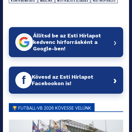
KÖNYVBEMUTATÓ
MAXLINE
MOTIVÁCIÓS ELŐADÁS
NŐI INSPIRÁCIÓ
Állítsd be az Esti Hírlapot
›
kedvenc hírforrásként a
Google-ben!
Kövesd az Esti Hírlapot
f
›
Facebookon is!
FUTBALL-VB 2026 KÖVESSE VELÜNK