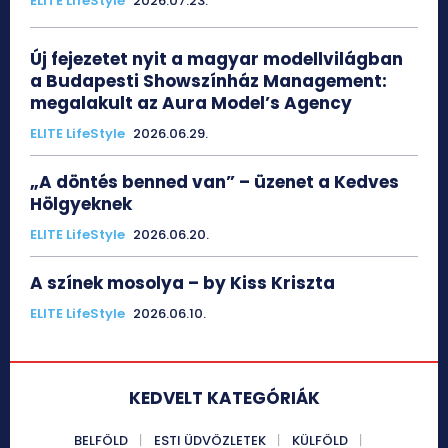
ELITE LifeStyle
2026.07.23.
Új fejezetet nyit a magyar modellvilágban
a Budapesti Showszínház Management:
megalakult az Aura Model’s Agency
ELITE LifeStyle
2026.06.29.
„A döntés benned van” – üzenet a Kedves
Hölgyeknek
ELITE LifeStyle
2026.06.20.
A színek mosolya – by Kiss Kriszta
ELITE LifeStyle
2026.06.10.
KEDVELT KATEGÓRIÁK
BELFÖLD
ESTI ÜDVÖZLETEK
KÜLFÖLD