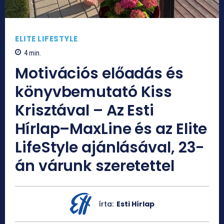
ELITE LIFESTYLE
4
min.
Motivációs előadás és
könyvbemutató Kiss
Krisztával – Az Esti
Hírlap–MaxLine és az Elite
LifeStyle ajánlásával, 23-
án várunk szeretettel
írta:
Esti Hírlap