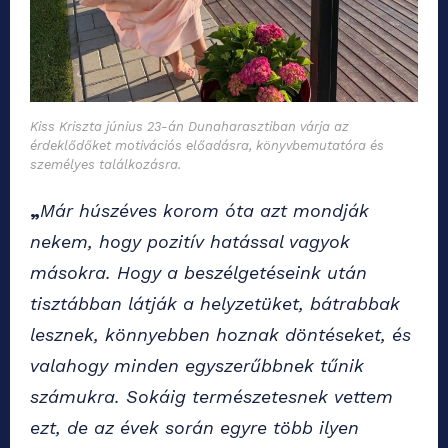
Kiss Kriszta június 23-án Dunaharasztiban várja az
érdeklődőket motivációs előadásra, könyvbemutatóra és
személyes találkozásra.
„
Már húszéves korom óta azt mondják
nekem, hogy pozitív hatással vagyok
másokra. Hogy a beszélgetéseink után
tisztábban látják a helyzetüket, bátrabbak
lesznek, könnyebben hoznak döntéseket, és
valahogy minden egyszerűbbnek tűnik
számukra. Sokáig természetesnek vettem
ezt, de az évek során egyre több ilyen