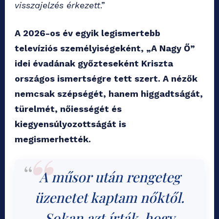
visszajelzés érkezett
.”
A 2026-os év egyik legismertebb
televíziós személyiségeként,
„
A Nagy Ő”
idei évadának győzteseként Kriszta
országos ismertségre tett szert. A nézők
nemcsak szépségét, hanem higgadtságát,
türelmét, nőiességét és
kiegyensúlyozottságát is
megismerhették.
A műsor után rengeteg
üzenetet kaptam nőktől.
Sokan azt írták, hogy