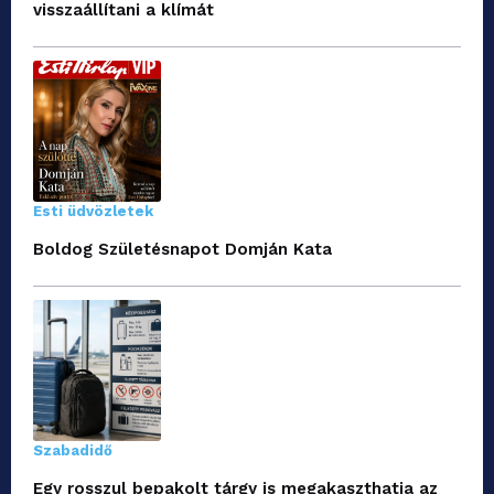
visszaállítani a klímát
Esti üdvözletek
Boldog Születésnapot Domján Kata
Szabadidő
Egy rosszul bepakolt tárgy is megakaszthatja az