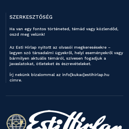
SZERKESZTŐSÉG
Ha van egy fontos történeted, témád vagy közlendőd,
oszd meg velünk!
Az Esti Hírlap nyitott az olvasói megkeresésekre –
legyen szó társadalmi ügyekről, helyi eseményekről vagy
bármilyen aktuális témáról, szívesen fogadjuk a
javaslatokat, ötleteket és észrevételeket.
Írj nekünk bizalommal az info[kukac]estihirlap.hu
címre.