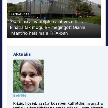
LABDARÚGÁS
L
Zsarolással vádolják, saját vezetői is
kihátráltak mögüle – megingott Gianni
Mo
Infantino hatalma a FIFA-ban
el
Aktuális
Belföld
Krízis, hőség, aszály közepén külföldön nyaralt a
vízügyi államtitkár? Kelemen Ágnes: „nem akarok