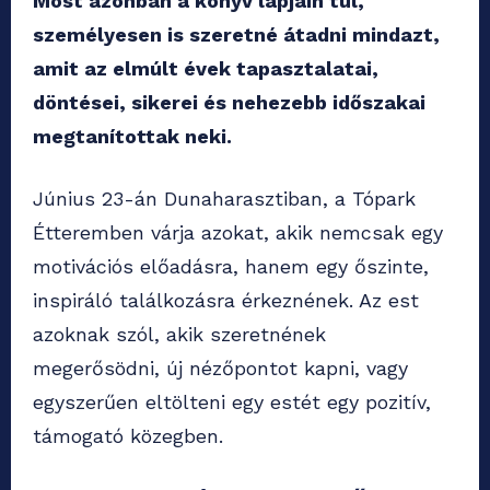
Most azonban a könyv lapjain túl,
személyesen is szeretné átadni mindazt,
amit az elmúlt évek tapasztalatai,
döntései, sikerei és nehezebb időszakai
megtanítottak neki.
Június 23-án Dunaharasztiban, a Tópark
Étteremben várja azokat, akik nemcsak egy
motivációs előadásra, hanem egy őszinte,
inspiráló találkozásra érkeznének. Az est
azoknak szól, akik szeretnének
megerősödni, új nézőpontot kapni, vagy
egyszerűen eltölteni egy estét egy pozitív,
támogató közegben.