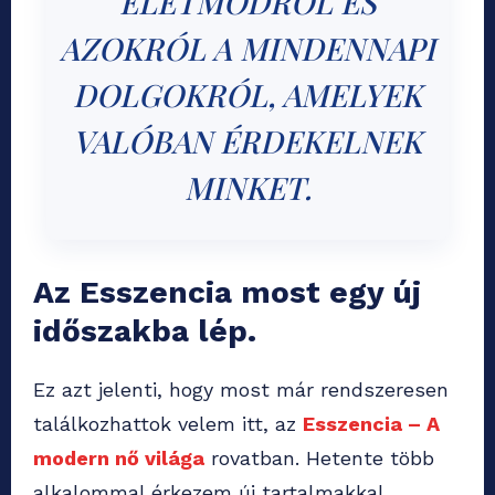
ÉLETMÓDRÓL ÉS
AZOKRÓL A MINDENNAPI
DOLGOKRÓL, AMELYEK
VALÓBAN ÉRDEKELNEK
MINKET.
Az Esszencia most egy új
időszakba lép.
Ez azt jelenti, hogy most már rendszeresen
találkozhattok velem itt, az
Esszencia – A
modern nő világa
rovatban. Hetente több
alkalommal érkezem új tartalmakkal,