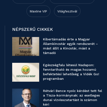
Maxline VIP
Világfesztivál
NÉPSZERŰ CIKKEK
Kibertámadás érte a Magyar
Államkincstár egyik rendszerét –
mást állít a Kincstár, mást a
támadó
Egészségfalu létesül Nadapon:
fenntartható és magas hozamú
befektetési lehetőség a Vidék Go!
programban
Rétvári Bence nyolc kérdést tett fel
a Tisza-kormánynak: az esetleges
dunai vízvisszatartást is számon
kéri