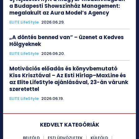
a Budapesti Showszínház Management:
megalakult az Aura Model’s Agency
ELITE LifeStyle
2026.06.29.
„A döntés benned van” – üzenet a Kedves
Hölgyeknek
ELITE LifeStyle
2026.06.20.
Motivációs előadás és könyvbemutató
Kiss Krisztával – Az Esti Hírlap–MaxLine és
az Elite LifeStyle ajánlásával, 23-án várunk
szeretettel
ELITE LifeStyle
2026.06.19.
KEDVELT KATEGÓRIÁK
BELFÖLD
ESTI ÜDVÖZLETEK
KÜLFÖLD