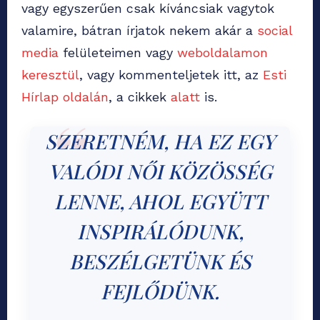
vagy egyszerűen csak kíváncsiak vagytok
valamire, bátran írjatok nekem akár a
social
media
felületeimen vagy
weboldalamon
keresztül
, vagy kommenteljetek itt, az
Esti
Hírlap oldalán
, a cikkek
alatt
is.
SZERETNÉM, HA EZ EGY
VALÓDI NŐI KÖZÖSSÉG
LENNE, AHOL EGYÜTT
INSPIRÁLÓDUNK,
BESZÉLGETÜNK ÉS
FEJLŐDÜNK.