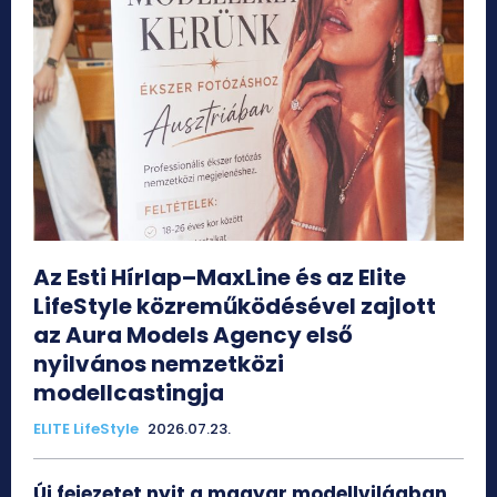
Az Esti Hírlap–MaxLine és az Elite
LifeStyle közreműködésével zajlott
az Aura Models Agency első
nyilvános nemzetközi
modellcastingja
ELITE LifeStyle
2026.07.23.
Új fejezetet nyit a magyar modellvilágban