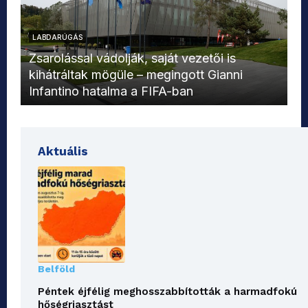
LABDARÚGÁS
L
Zsarolással vádolják, saját vezetői is
kihátráltak mögüle – megingott Gianni
Mo
Infantino hatalma a FIFA-ban
el
Aktuális
Belföld
Péntek éjfélig meghosszabbították a harmadfokú
hőségriasztást