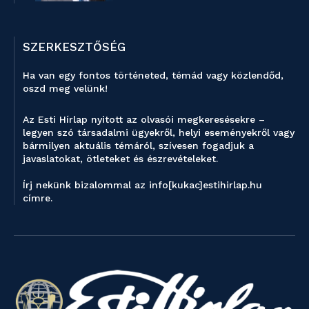
SZERKESZTŐSÉG
Ha van egy fontos történeted, témád vagy közlendőd,
oszd meg velünk!
Az Esti Hírlap nyitott az olvasói megkeresésekre –
legyen szó társadalmi ügyekről, helyi eseményekről vagy
bármilyen aktuális témáról, szívesen fogadjuk a
javaslatokat, ötleteket és észrevételeket.
Írj nekünk bizalommal az info[kukac]estihirlap.hu
címre.