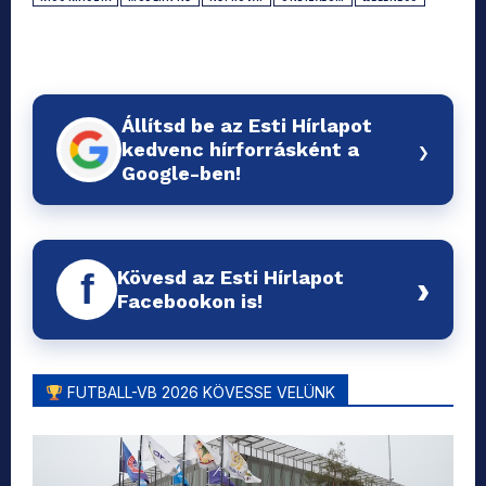
Állítsd be az Esti Hírlapot
›
kedvenc hírforrásként a
Google-ben!
Kövesd az Esti Hírlapot
f
›
Facebookon is!
FUTBALL-VB 2026 KÖVESSE VELÜNK