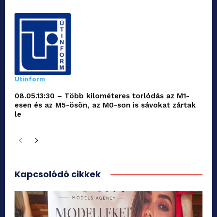
Útinform
08.05.13:30 – Több kilométeres torlódás az M1-
esen és az M5-ösön, az M0-son is sávokat zártak
le
Kapcsolódó cikkek