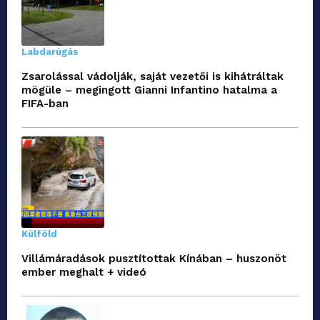
Labdarúgás
Zsarolással vádolják, saját vezetői is kihátráltak
mögüle – megingott Gianni Infantino hatalma a
FIFA-ban
Külföld
Villámáradások pusztítottak Kínában – huszonöt
ember meghalt + videó