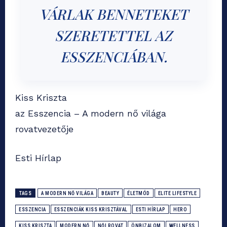
VÁRLAK BENNETEKET
SZERETETTEL AZ
ESSZENCIÁBAN.
Kiss Kriszta
az Esszencia – A modern nő világa
rovatvezetője
Esti Hírlap
TAGS
A MODERN NŐ VILÁGA
BEAUTY
ÉLETMÓD
ELITE LIFESTYLE
ESSZENCIA
ESSZENCIÁK KISS KRISZTÁVAL
ESTI HÍRLAP
HERO
KISS KRISZTA
MODERN NŐ
NŐI ROVAT
ÖNBIZALOM
WELLNESS