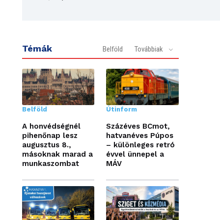
Témák
Belföld
Továbbiak
Belföld
Útinform
A honvédségnél
Százéves BCmot,
pihenőnap lesz
hatvanéves Púpos
augusztus 8.,
– különleges retró
másoknak marad a
évvel ünnepel a
munkaszombat
MÁV