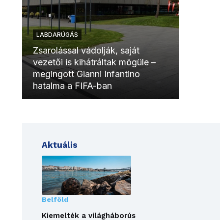
LABDARÚGÁS
LABDAR
Zsarolással vádolják, saját
vezetői is kihátráltak mögüle –
Molinóv
megingott Gianni Infantino
szurkol
hatalma a FIFA-ban
meccsk
Aktuális
Belföld
Kiemelték a világháborús