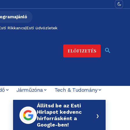
ogramajánló
Esti Rikkancs
|
Esti üdvözletek
ELŐFIZETÉS
dő
Járműzóna
Tech & Tudomány
Állítsd be az Esti
Hírlapot kedvenc
›
hírforrásként a
Google-ben!