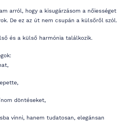
tam arról, hogy a kisugárzásom a nőiességet
rok. De ez az út nem csupán a külsőről szól.
lső és a külső harmónia találkozik.
ogok:
at,
epette,
inom döntéseket,
ásba vinni, hanem tudatosan, elegánsan