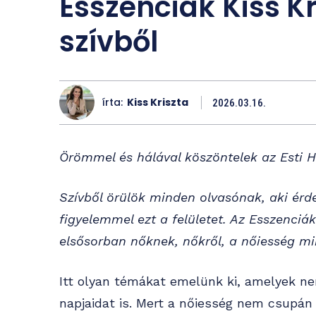
Esszenciák Kiss Kr
szívből
írta:
Kiss Kriszta
2026.03.16.
Örömmel és hálával köszöntelek az Esti H
Szívből örülök minden olvasónak, aki érde
figyelemmel ezt a felületet. Az Esszenciák
elsősorban nőknek, nőkről, a nőiesség mi
Itt olyan témákat emelünk ki, amelyek 
napjaidat is. Mert a nőiesség nem csupán 