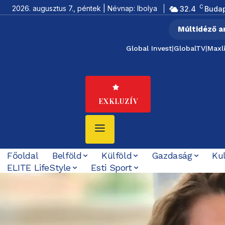
C
2026. augusztus 7., péntek | Névnap: Ibolya
32.4
Buda
Múltidéző a
Global Invest
|
GlobalTV
|
Maxl
EXKLUZÍV
Főoldal
Belföld
Külföld
Gazdaság
Ku
ELITE LifeStyle
Esti Sport