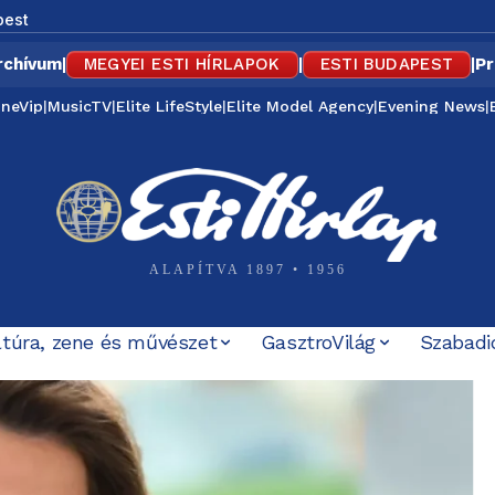
pest
rchívum
|
MEGYEI ESTI HÍRLAPOK
|
ESTI BUDAPEST
|
Pr
ineVip
|
MusicTV
|
Elite LifeStyle
|
Elite Model Agency
|
Evening News
|
ALAPÍTVA 1897 • 1956
ltúra, zene és művészet
GasztroVilág
Szabadi