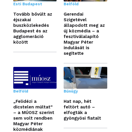
Esti Budapest
Belföld
Tovább bővült az
Gerendai
éjszakai
Szigetével
buszközlekedés
állapodott meg az
Budapest és az
új közmédia – a
agglomeráció
fesztiválalapító
között
Magyar Péter
indulását is
segítette
Belföld
Bűnügy
„Felidézi a
Hat nap, hét
dicstelen múltat”
feltört autó –
– a MÚOSZ szerint
elfogták a
sem volt rendben
gyöngyösi fiatalt
Magyar Péter
közmédiának