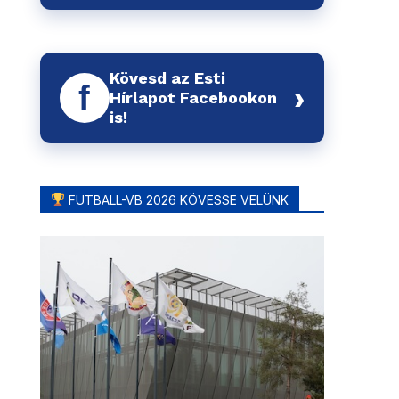
Kövesd az Esti
f
›
Hírlapot Facebookon
is!
FUTBALL-VB 2026 KÖVESSE VELÜNK