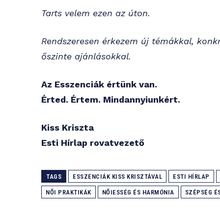
Tarts velem ezen az úton.
Rendszeresen érkezem új témákkal, konkré
őszinte ajánlásokkal.
Az Esszenciák értünk van.
Érted. Értem. Mindannyiunkért.
Kiss Kriszta
Esti Hírlap rovatvezető
TAGS
ESSZENCIÁK KISS KRISZTÁVAL
ESTI HÍRLAP
NŐI PRAKTIKÁK
NŐIESSÉG ÉS HARMÓNIA
SZÉPSÉG É