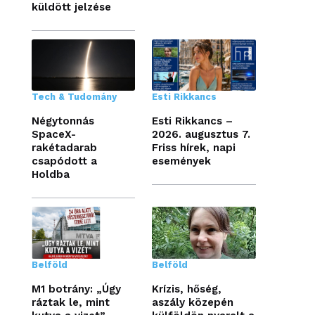
küldött jelzése
Tech & Tudomány
Esti Rikkancs
Négytonnás
Esti Rikkancs –
SpaceX-
2026. augusztus 7.
rakétadarab
Friss hírek, napi
csapódott a
események
Holdba
Belföld
Belföld
M1 botrány: „Úgy
Krízis, hőség,
ráztak le, mint
aszály közepén