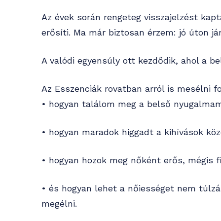
Az évek során rengeteg visszajelzést kap
erősíti. Ma már biztosan érzem: jó úton já
A valódi egyensúly ott kezdődik, ahol a be
Az Esszenciák rovatban arról is mesélni f
• hogyan találom meg a belső nyugalmam
• hogyan maradok higgadt a kihívások köz
• hogyan hozok meg nőként erős, mégis f
• és hogyan lehet a nőiességet nem túlz
megélni.