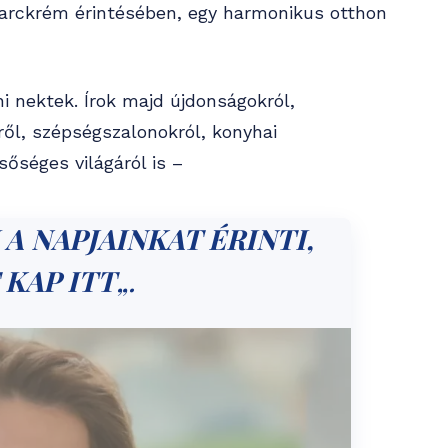
 arckrém érintésében, egy harmonikus otthon
ni nektek. Írok majd újdonságokról,
ről, szépségszalonokról, konyhai
sőséges világáról is –
A NAPJAINKAT ÉRINTI,
 KAP ITT
„.