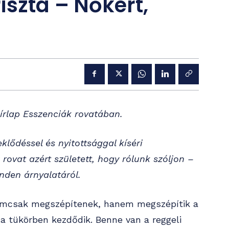
iszta – Nőkért,
írlap Esszenciák rovatában.
klődéssel és nyitottsággal kíséri
 rovat azért született, hogy rólunk szóljon –
nden árnyalatáról.
nemcsak megszépítenek, hanem megszépítik a
a tükörben kezdődik. Benne van a reggeli