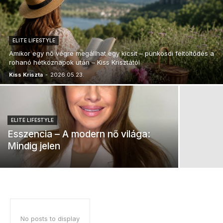
ELITE LIFESTYLE
Amikor egy nő végre megállhat egy kicsit – pünkösdi feltöltődés a
rohanó hétköznapok után – Kiss Krisztától
Kiss Kriszta
-
2026.05.23.
ELITE LIFESTYLE
Esszencia – A modern nő világa:
Mindig jelen
No posts to display