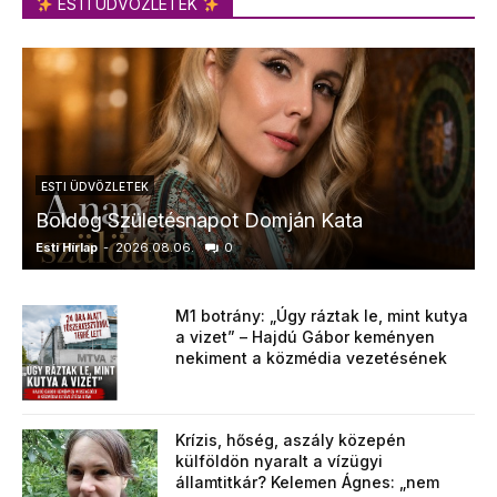
ESTI ÜDVÖZLETEK
ESTI ÜDVÖZLETEK
Boldog Születésnapot Domján Kata
Esti Hírlap
-
2026.08.06.
0
E
M1 botrány: „Úgy ráztak le, mint kutya
a vizet” – Hajdú Gábor keményen
nekiment a közmédia vezetésének
Krízis, hőség, aszály közepén
külföldön nyaralt a vízügyi
államtitkár? Kelemen Ágnes: „nem