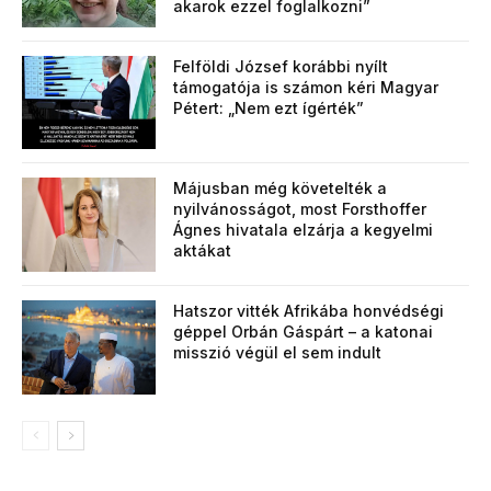
akarok ezzel foglalkozni”
Felföldi József korábbi nyílt
támogatója is számon kéri Magyar
Pétert: „Nem ezt ígérték”
Májusban még követelték a
nyilvánosságot, most Forsthoffer
Ágnes hivatala elzárja a kegyelmi
aktákat
Hatszor vitték Afrikába honvédségi
géppel Orbán Gáspárt – a katonai
misszió végül el sem indult