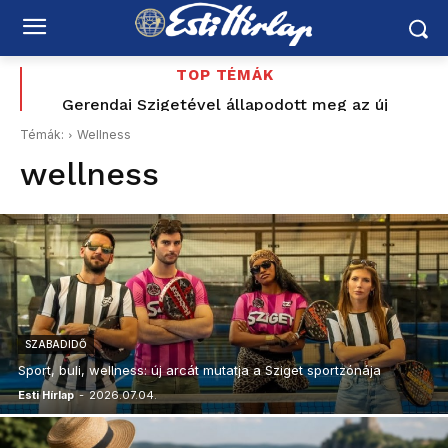
TOP TÉMÁK
„Felidézi a dicstelen múltat” – a MÚOSZ szerint
Gerendai Szigetével állapodott meg az új
közmédia – a fesztiválalapító Magyar Péter
sem volt rendben Magyar Péter közmédiának
Témák:
Wellness
indulását is segítette
küldött jelzése
wellness
SZABADIDŐ
Sport, buli, wellness: új arcát mutatja a Sziget sportzónája
Esti Hírlap
-
2026.07.04.