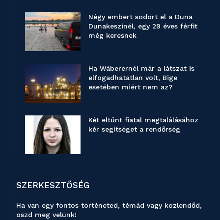
Négy embert sodort el a Duna
Dunakeszinél, egy 29 éves férfit
még keresnek
Ha Wáberernél már a látszat is
elfogadhatatlan volt, Bige
esetében miért nem az?
Két eltűnt fiatal megtalálásához
kér segítséget a rendőrség
SZERKESZTŐSÉG
Ha van egy fontos történeted, témád vagy közlendőd,
oszd meg velünk!