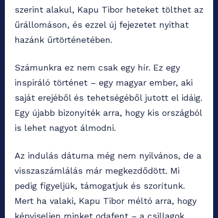
szerint alakul, Kapu Tibor heteket tölthet az
űrállomáson, és ezzel új fejezetet nyithat
hazánk űrtörténetében.
Számunkra ez nem csak egy hír. Ez egy
inspiráló történet – egy magyar ember, aki
saját erejéből és tehetségéből jutott el idáig.
Egy újabb bizonyíték arra, hogy kis országból
is lehet nagyot álmodni.
Az indulás dátuma még nem nyilvános, de a
visszaszámlálás már megkezdődött. Mi
pedig figyeljük, támogatjuk és szorítunk.
Mert ha valaki, Kapu Tibor méltó arra, hogy
képviseljen minket odafent – a csillagok