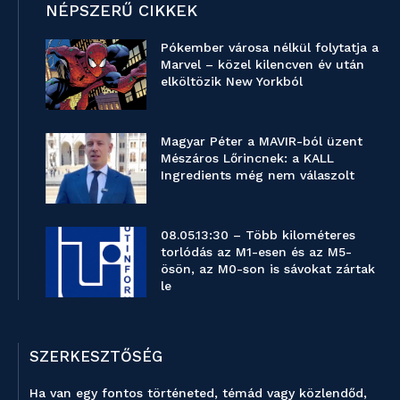
NÉPSZERŰ CIKKEK
Pókember városa nélkül folytatja a
Marvel – közel kilencven év után
elköltözik New Yorkból
Magyar Péter a MAVIR-ból üzent
Mészáros Lőrincnek: a KALL
Ingredients még nem válaszolt
08.05.13:30 – Több kilométeres
torlódás az M1-esen és az M5-
ösön, az M0-son is sávokat zártak
le
SZERKESZTŐSÉG
Ha van egy fontos történeted, témád vagy közlendőd,