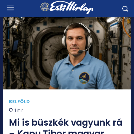
BELFÖLD
1
min.
Mi is büszkék vagyunk rá
– Kapu Tibor magyar