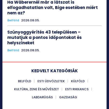
Ha Wáberernél már a látszat is
elfogadhatatlan volt, Bige esetében miért
nem az?
Belföld
2026.08.05.
Szúnyoggyérítés 43 településen –
mutatjuk a pontos időpontokat és
helyszíneket
Belföld
2026.08.05.
KEDVELT KATEGÓRIÁK
BELFÖLD
ESTI ÜDVÖZLETEK
KÜLFÖLD
KULTÚRA, ZENE ÉS MŰVÉSZET
ESTI RIKKANCS
LABDARÚGÁS
GAZDASÁG