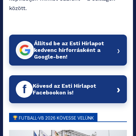
között.
Állítsd be az Esti Hírlapot
›
kedvenc hírforrásként a
Google-ben!
Kövesd az Esti Hírlapot
f
›
Facebookon is!
FUTBALL-VB 2026 KÖVESSE VELÜNK