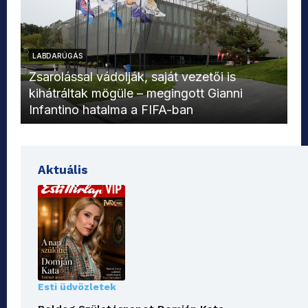
LABDARÚGÁS
L
Zsarolással vádolják, saját vezetői is
kihátráltak mögüle – megingott Gianni
Mo
Infantino hatalma a FIFA-ban
el
Aktuális
Esti üdvözletek