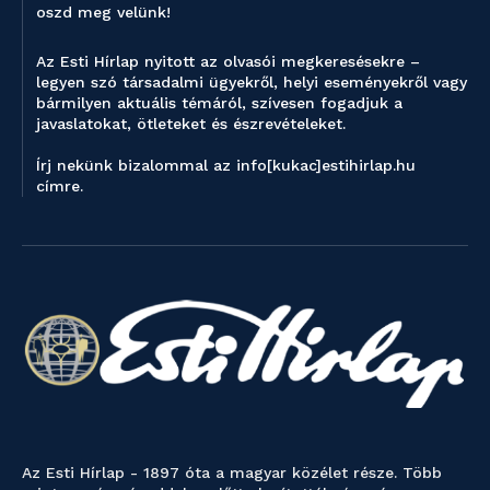
oszd meg velünk!
Az Esti Hírlap nyitott az olvasói megkeresésekre –
legyen szó társadalmi ügyekről, helyi eseményekről vagy
bármilyen aktuális témáról, szívesen fogadjuk a
javaslatokat, ötleteket és észrevételeket.
Írj nekünk bizalommal az info[kukac]estihirlap.hu
címre.
Az Esti Hírlap - 1897 óta a magyar közélet része. Több