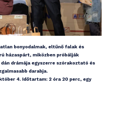
ratlan bonyodalmak, eltűnő falak és
rú házaspárt, miközben próbálják
n dán drámája egyszerre szórakoztató és
gizgalmasabb darabja.
tóber 4. Időtartam: 2 óra 20 perc, egy