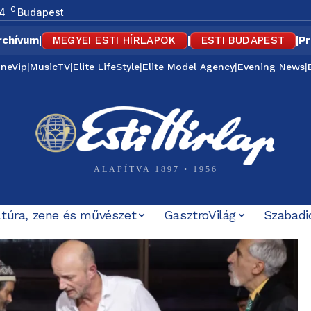
C
4
Budapest
rchívum
|
MEGYEI ESTI HÍRLAPOK
|
ESTI BUDAPEST
|
Pr
ineVip
|
MusicTV
|
Elite LifeStyle
|
Elite Model Agency
|
Evening News
|
ALAPÍTVA 1897 • 1956
ltúra, zene és művészet
GasztroVilág
Szabadi