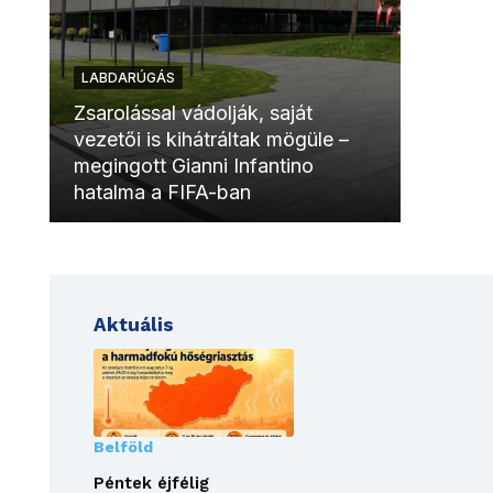
LABDARÚGÁS
LABDAR
Zsarolással vádolják, saját
vezetői is kihátráltak mögüle –
Molinóv
megingott Gianni Infantino
szurkol
hatalma a FIFA-ban
meccsk
Aktuális
Belföld
Péntek éjfélig