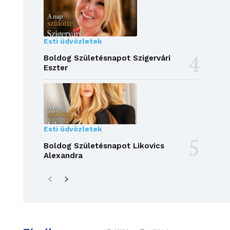
Esti üdvözletek
Boldog Születésnapot Szigervári
Eszter
Esti üdvözletek
Boldog Születésnapot Likovics
Alexandra