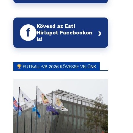
Kövesd az Esti
f
›
Hírlapot Facebookon
is!
FUTBALL-VB 2026 KÖVESSE VELÜNK