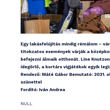
Egy lakásfelújítás mindig rémálom – vá
titokzatos események várják a középko
befejezni álmaik otthonát. Line Knutzo
idegőrlő, a kortárs vígjátékok egyik le
Rendező: Máté Gábor Bemutató: 2021. ok
szünettel
Fordító: Iván Andrea
NULL