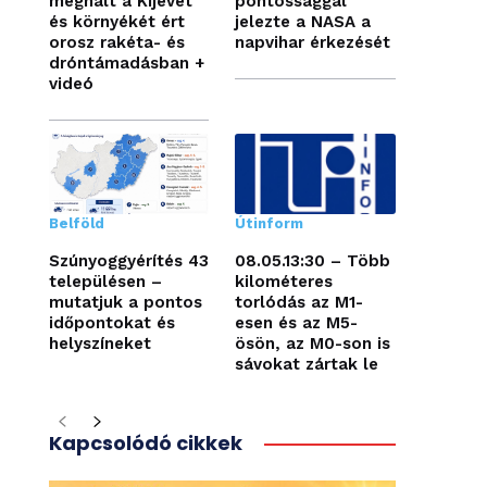
meghalt a Kijevet
pontossággal
és környékét ért
jelezte a NASA a
orosz rakéta- és
napvihar érkezését
dróntámadásban +
videó
Belföld
Útinform
Szúnyoggyérítés 43
08.05.13:30 – Több
településen –
kilométeres
mutatjuk a pontos
torlódás az M1-
időpontokat és
esen és az M5-
helyszíneket
ösön, az M0-son is
sávokat zártak le
Kapcsolódó cikkek