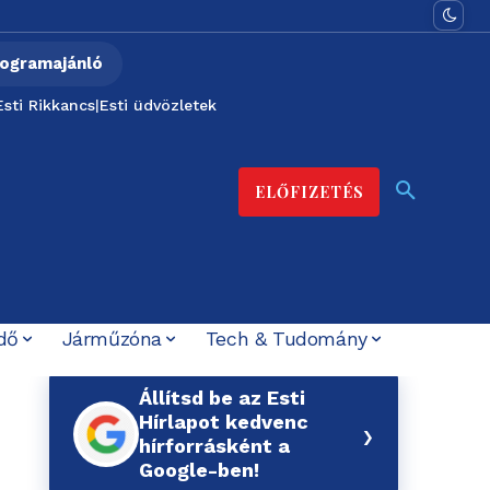
ogramajánló
Esti Rikkancs
|
Esti üdvözletek
ELŐFIZETÉS
dő
Járműzóna
Tech & Tudomány
Állítsd be az Esti
Hírlapot kedvenc
›
hírforrásként a
Google-ben!