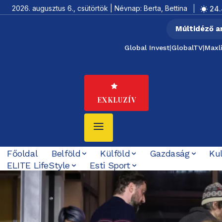
2026. augusztus 6., csütörtök | Névnap: Berta, Bettina
24.
Múltidéző a
Global Invest
|
GlobalTV
|
Maxl
EXKLUZÍV
Főoldal
Belföld
Külföld
Gazdaság
Ku
ELITE LifeStyle
Esti Sport