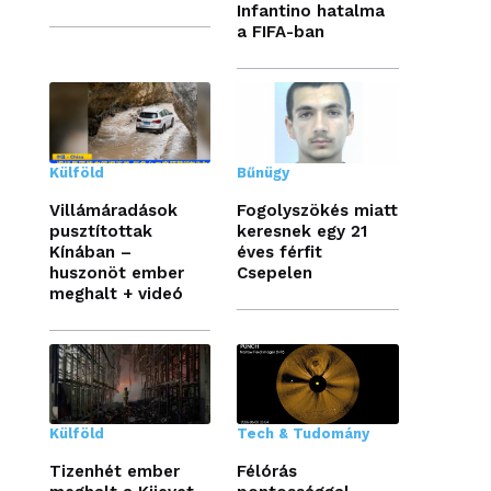
Infantino hatalma
a FIFA-ban
Külföld
Bűnügy
Villámáradások
Fogolyszökés miatt
pusztítottak
keresnek egy 21
Kínában –
éves férfit
huszonöt ember
Csepelen
meghalt + videó
Külföld
Tech & Tudomány
Tizenhét ember
Félórás