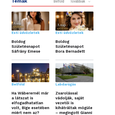
Témák
Belföld
Továbbiak
Esti üdvözletek
Esti üdvözletek
Boldog
Boldog
Születésnapot
Születésnapot
Sáfrány Emese
Bora Bernadett
Belföld
Labdarúgás
Ha Wáberernél már
Zsarolással
a látszat is
vádolják, saját
elfogadhatatlan
vezetői is
volt, Bige esetében
kihátráltak mögüle
miért nem az?
– megingott Gianni