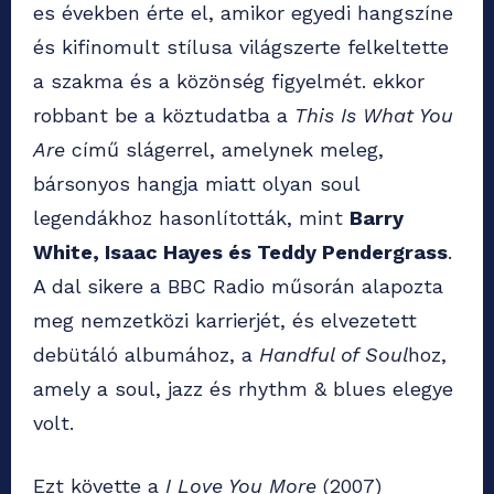
es években érte el, amikor egyedi hangszíne
és kifinomult stílusa világszerte felkeltette
a szakma és a közönség figyelmét. ekkor
robbant be a köztudatba a
This Is What You
Are
című slágerrel, amelynek meleg,
bársonyos hangja miatt olyan soul
legendákhoz hasonlították, mint
Barry
White, Isaac Hayes és Teddy Pendergrass
.
A dal sikere a BBC Radio műsorán alapozta
meg nemzetközi karrierjét, és elvezetett
debütáló albumához, a
Handful of Soul
hoz,
amely a soul, jazz és rhythm & blues elegye
volt.
Ezt követte a
I Love You More
(2007)