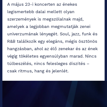
A május 23-i koncerten az énekes
legismertebb dalai mellett olyan
szerzemények is megszólalnak majd,
amelyek a legjobban megmutatják zenei
univerzumának lényegét. Soul, jazz, funk és
R&B találkozik egy elegáns, mégis ösztönös
hangzásban, ahol az élő zenekar és az ének
végig tökéletes egyensúlyban marad. Nincs
túlbeszélés, nincs felesleges díszítés –
csak ritmus, hang és jelenlét.