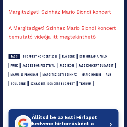
Margitszigeti Színház Mario Biondi koncert
A Margitszigeti Színház Mario Biondi koncert
bemutató videója itt megtekinthető
TAGS
BUDAPEST KONCERT 2026
ÉLŐ ZENE
ESTI HÍRLAP AJÁNLÓ
FUNK
JAZZ ÉS BOR FESZTIVÁL
JAZZ IKON
JAZZ KONCERT BUDAPEST
MÁJUS 23 PROGRAM
MARGITSZIGETI SZÍNHÁZ
MARIO BIONDI
R&B
SOUL ZENE
SZABADTÉRI KONCERT BUDAPEST
TEÁTRUM
Állítsd be az Esti Hírlapot
›
kedvenc hírforrásként a