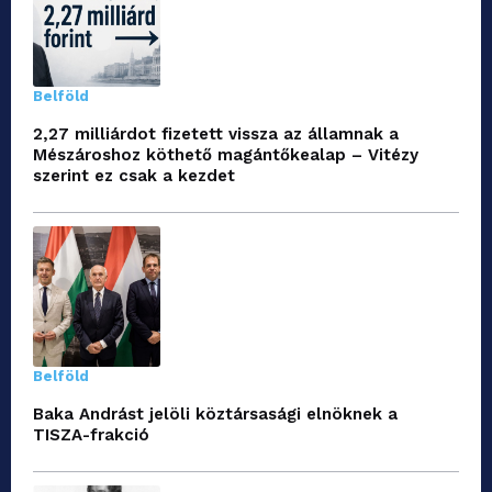
Belföld
2,27 milliárdot fizetett vissza az államnak a
Mészároshoz köthető magántőkealap – Vitézy
szerint ez csak a kezdet
Belföld
Baka Andrást jelöli köztársasági elnöknek a
TISZA-frakció