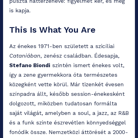
puszta háttérzenévé: figyelmet kér, és meg
is kapja.
This Is What You Are
Az énekes 1971-ben született a szicíliai
Cataniában
, zenész családban. Édesapja,
Stefano Biondi
szintén ismert énekes volt,
így a zene gyermekkora óta természetes
közegként vette körül. Már tizenkét évesen
színpadra állt, később session-énekesként
dolgozott, miközben tudatosan formálta
saját világát, amelyben a soul, a jazz, az R&B
és a funk szinte észrevétlen könnyedséggel
fonódik össze. Nemzetközi áttörését a 2000-