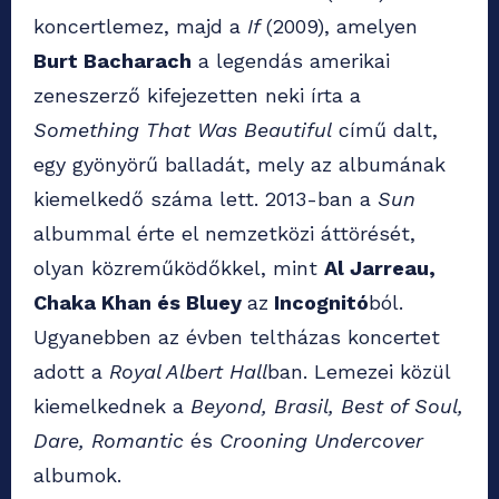
koncertlemez, majd a
If
(2009), amelyen
Burt Bacharach
a legendás amerikai
zeneszerző kifejezetten neki írta a
Something That Was Beautiful
című dalt,
egy gyönyörű balladát, mely az albumának
kiemelkedő száma lett. 2013-ban a
Sun
albummal érte el nemzetközi áttörését,
olyan közreműködőkkel, mint
Al Jarreau,
Chaka Khan és Bluey
az
Incognitó
ból.
Ugyanebben az évben teltházas koncertet
adott a
Royal Albert Hall
ban. Lemezei közül
kiemelkednek a
Beyond, Brasil, Best of Soul,
Dare, Romantic
és
Crooning Undercover
albumok.