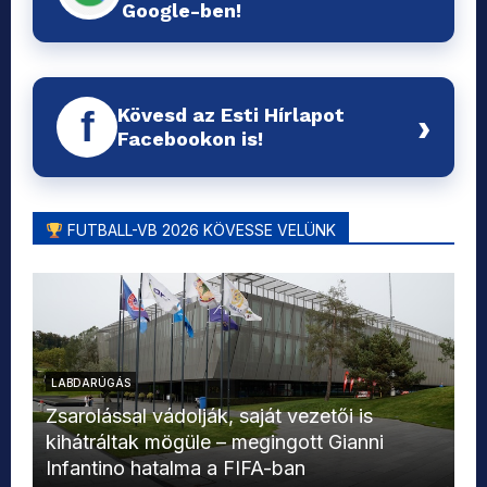
Google-ben!
Kövesd az Esti Hírlapot
f
›
Facebookon is!
FUTBALL-VB 2026 KÖVESSE VELÜNK
LABDARÚGÁS
L
Zsarolással vádolják, saját vezetői is
kihátráltak mögüle – megingott Gianni
Mo
Infantino hatalma a FIFA-ban
el