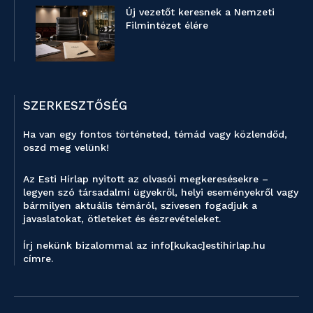
Új vezetőt keresnek a Nemzeti
Filmintézet élére
SZERKESZTŐSÉG
Ha van egy fontos történeted, témád vagy közlendőd,
oszd meg velünk!
Az Esti Hírlap nyitott az olvasói megkeresésekre –
legyen szó társadalmi ügyekről, helyi eseményekről vagy
bármilyen aktuális témáról, szívesen fogadjuk a
javaslatokat, ötleteket és észrevételeket.
Írj nekünk bizalommal az info[kukac]estihirlap.hu
címre.