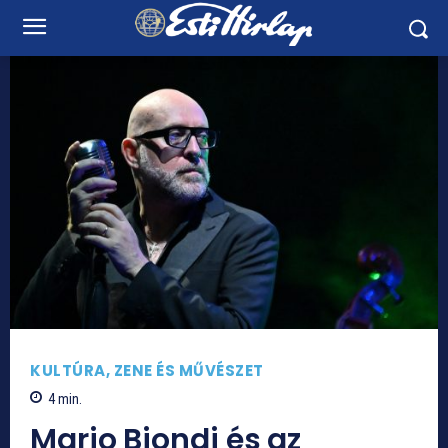
KULTÚRA, ZENE ÉS MŰVÉSZET
4
min.
Mario Biondi és az