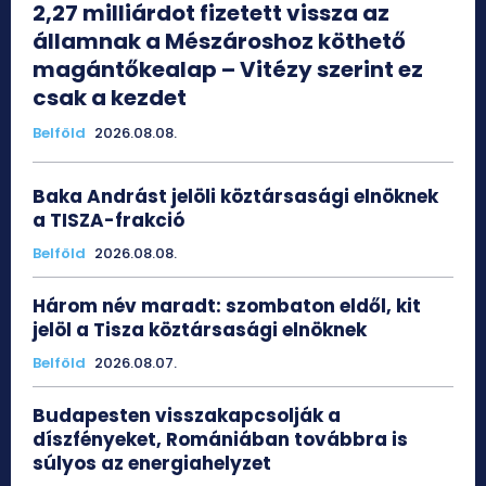
2,27 milliárdot fizetett vissza az
államnak a Mészároshoz köthető
magántőkealap – Vitézy szerint ez
csak a kezdet
Belföld
2026.08.08.
Baka Andrást jelöli köztársasági elnöknek
a TISZA-frakció
Belföld
2026.08.08.
Három név maradt: szombaton eldől, kit
jelöl a Tisza köztársasági elnöknek
Belföld
2026.08.07.
Budapesten visszakapcsolják a
díszfényeket, Romániában továbbra is
súlyos az energiahelyzet