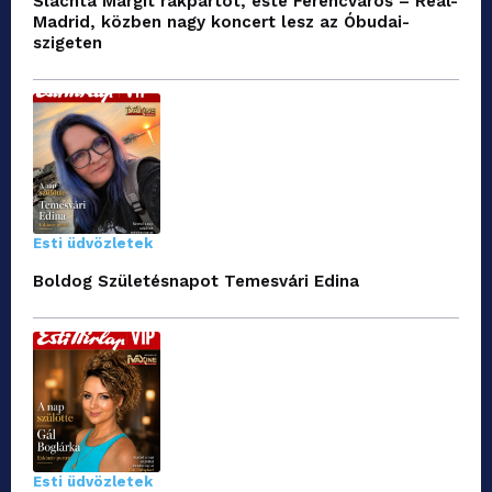
Slachta Margit rakpartot, este Ferencváros – Real-
Madrid, közben nagy koncert lesz az Óbudai-
szigeten
Esti üdvözletek
Boldog Születésnapot Temesvári Edina
Esti üdvözletek