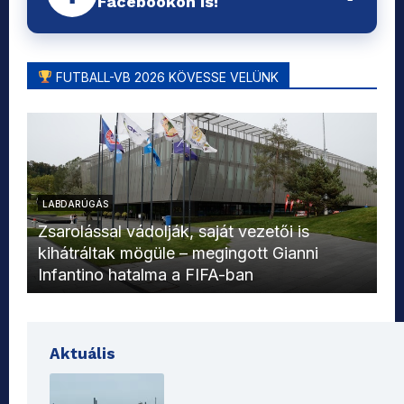
Facebookon is!
FUTBALL-VB 2026 KÖVESSE VELÜNK
LABDARÚGÁS
L
Zsarolással vádolják, saját vezetői is
kihátráltak mögüle – megingott Gianni
Mo
Infantino hatalma a FIFA-ban
el
Aktuális