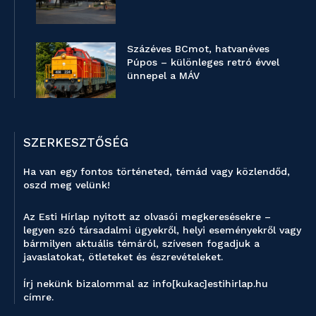
Százéves BCmot, hatvanéves
Púpos – különleges retró évvel
ünnepel a MÁV
SZERKESZTŐSÉG
Ha van egy fontos történeted, témád vagy közlendőd,
oszd meg velünk!
Az Esti Hírlap nyitott az olvasói megkeresésekre –
legyen szó társadalmi ügyekről, helyi eseményekről vagy
bármilyen aktuális témáról, szívesen fogadjuk a
javaslatokat, ötleteket és észrevételeket.
Írj nekünk bizalommal az info[kukac]estihirlap.hu
címre.