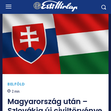
BELFÖLD
2
min.
Magyarország után –
Szlovákia új civiltörvénye